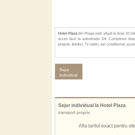
Hotel Plaza
din Praga este situat la doar 20 mi
acces facil la autostrada D8. Complexul dis
proprie, telefon, Tv cablu, aer conditionat, acce
Alte facilitati oferite la hotel Plaza: bar, s
inchiriere biciclete, schimb valutar, birou de 
pentru copii, spalatorie, curatatorie chimica, c
Sejur
afaceri, parcare privata.
Individual
La numai 50 m. de hotel este amplasata o stati
Sejur individual la Hotel Plaza
transport propriu
Afla tariful exact pentru o