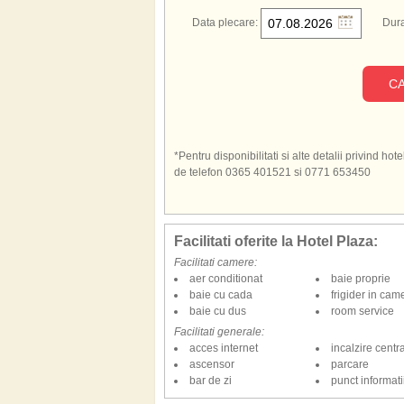
Data plecare:
Dura
CA
*Pentru disponibilitati si alte detalii privind h
de telefon 0365 401521 si 0771 653450
Facilitati oferite la Hotel Plaza:
Facilitati camere:
aer conditionat
baie proprie
baie cu cada
frigider in cam
baie cu dus
room service
Facilitati generale:
acces internet
incalzire centr
ascensor
parcare
bar de zi
punct informatii