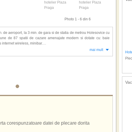
Photo 1 - 6 din 6
n. de aeroport, la 3 min. de gara si de statia de metrou Holesovice cu
pune de 87 spatii de cazare amenajate modern si dotate cu: baie
s internet wireless, minibar.
mai mult
Hot
alon pentru servirea micului dejun, restaurant, room service, terasa,
Plec
turism, camera de bagaje, serviciu de concierge, babysitting/ servicii
alcatorie, lustruire pantofi, sali de conferinta si petreceri, centru de
e de tramvai ce face legatura cu centrul Vechi Mala Strana.
Vac
ferta corespunzatoare datei de plecare dorita