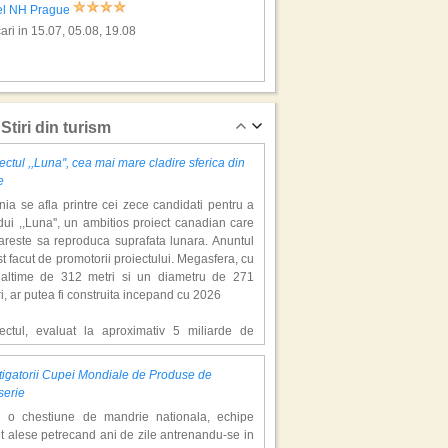
el NH Prague
ari in 15.07, 05.08, 19.08
Stiri din turism
ectul ,,Luna'', cea mai mare cladire sferica din
e
ia se afla printre cei zece candidati pentru a
ui ,,Luna'', un ambitios proiect canadian care
areste sa reproduca suprafata lunara. Anuntul
st facut de promotorii proiectului. Megasfera, cu
naltime de 312 metri si un diametru de 271
i, ar putea fi construita incepand cu 2026
iectul, evaluat la aproximativ 5 miliarde de
ari, include un complex de 200 de hectare, cu
luri, facilitati de recreere si zone rezidentiale.
igatorii Cupei Mondiale de Produse de
ceptul depaseste ideea unui simplu hotel
serie
atic, avand ca scop atragerea a pana la 10
e o chestiune de mandrie nationala, echipe
oane de turisti anual. �Luna� ar putea deveni
t alese petrecand ani de zile antrenandu-se in
ractie de top, 2,5 milioane de vizitatori fiind