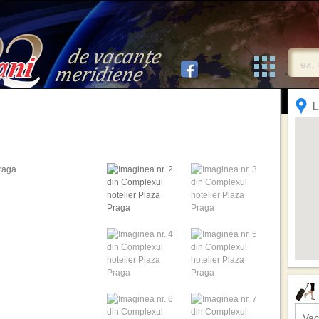
L
Vac