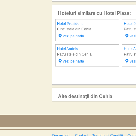
Hoteluri similare cu Hotel Plaza:
Hotel President
Hotel 
Cinci stele din Cehia
Patru s
vezi pe harta
vez
Hotel Andels
Hotel 
Patru stele din Cehia
Patru s
vezi pe harta
vez
Alte destinaţii din Cehia
Despre noi
Contact
Termeni si Conditii
Contr