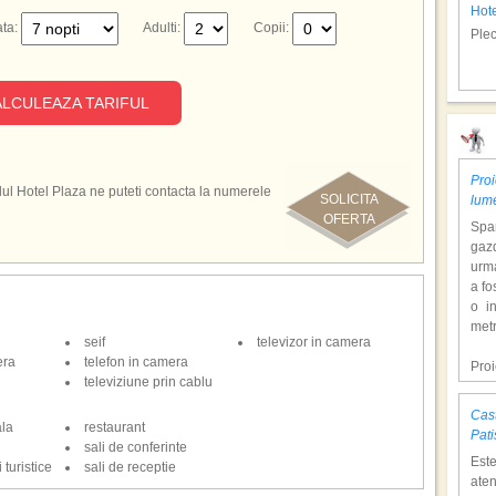
Hot
ta:
Adulti:
Copii:
Plec
LCULEAZA TARIFUL
Proi
otelul Hotel Plaza ne puteti contacta la numerele
SOLICITA
lum
OFERTA
Span
gazd
urm
a fo
o i
metr
seif
televizor in camera
era
telefon in camera
Pro
televiziune prin cablu
dol
hote
Cast
Con
ala
restaurant
Pati
tem
sali de conferinte
Est
mili
 turistice
sali de receptie
aten
o at