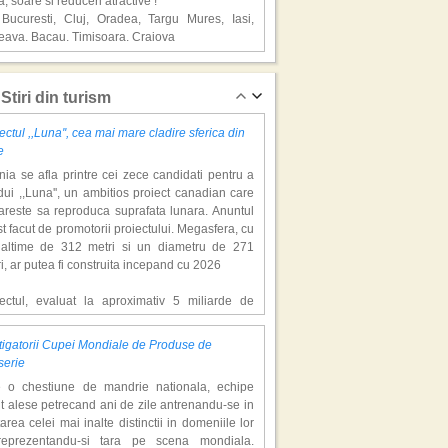
a, soare si reduceri atractive !
 Bucuresti, Cluj, Oradea, Targu Mures, Iasi,
eava, Bacau, Timisoara, Craiova
alya, super vacante
Stiri din turism
ectul ,,Luna'', cea mai mare cladire sferica din
e
ia se afla printre cei zece candidati pentru a
ui ,,Luna'', un ambitios proiect canadian care
areste sa reproduca suprafata lunara. Anuntul
st facut de promotorii proiectului. Megasfera, cu
naltime de 312 metri si un diametru de 271
el Nirvana Cosmopolitan
i, ar putea fi construita incepand cu 2026
a, soare si reduceri atractive !
 Bucuresti, Cluj, Oradea, Targu Mures, Iasi,
iectul, evaluat la aproximativ 5 miliarde de
eava, Bacau, Timisoara, Craiova
ari, include un complex de 200 de hectare, cu
luri, facilitati de recreere si zone rezidentiale.
igatorii Cupei Mondiale de Produse de
ceptul depaseste ideea unui simplu hotel
l Am See, vacante de sezon
serie
atic, avand ca scop atragerea a pana la 10
e o chestiune de mandrie nationala, echipe
oane de turisti anual. �Luna� ar putea deveni
t alese petrecand ani de zile antrenandu-se in
ractie de top, 2,5 milioane de vizitatori fiind
area celei mai inalte distinctii in domeniile lor
eptati sa experimenteze exclusiv simularea
reprezentandu-si tara pe scena mondiala.
afetei lunare.