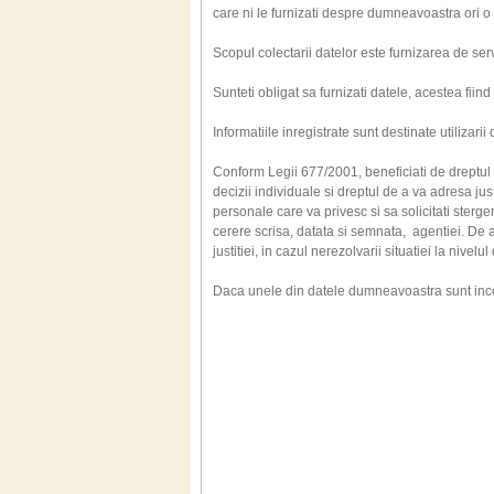
care ni le furnizati despre dumneavoastra ori o
Scopul colectarii datelor este furnizarea de servi
Sunteti obligat sa furnizati datele, acestea fiind
Informatiile inregistrate sunt destinate utilizar
Conform Legii 677/2001, beneficiati de dreptul 
decizii individuale si dreptul de a va adresa just
personale care va privesc si sa solicitati sterg
cerere scrisa, datata si semnata, agentiei. 
justitiei, in cazul nerezolvarii situatiei la nivelu
Daca unele din datele dumneavoastra sunt inco