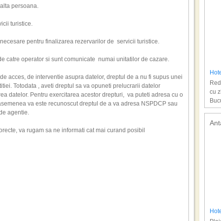
 alta persoana.
cii turistice.
 necesare pentru finalizarea rezervarilor de servicii turistice.
ii de catre operator si sunt comunicate numai unitatilor de cazare.
Hot
de acces, de interventie asupra datelor, dreptul de a nu fi supus unei
Redu
itiei. Totodata , aveti dreptul sa va opuneti prelucrarii datelor
cu z
erea datelor. Pentru exercitarea acestor drepturi, va puteti adresa cu o
Bucu
De asemenea va este recunoscut dreptul de a va adresa NSPDCP sau
l de agentie.
Ant
recte, va rugam sa ne informati cat mai curand posibil
Hote