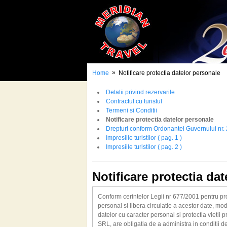
»
Home
Notificare protectia datelor personale
Detalii privind rezervarile
Contractul cu turistul
Termeni si Conditii
Notificare protectia datelor personale
Drepturi conform Ordonantei Guvernului nr.
Impresiile turistilor ( pag. 1 )
Impresiile turistilor ( pag. 2 )
Notificare protectia da
Conform cerintelor Legii nr 677/2001 pentru pro
personal si libera circulatie a acestor date, mo
datelor cu caracter personal si protectia vieti
SRL, are obligatia de a administra in conditii 