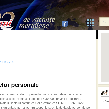
 2 din 2018
telor personale
tectia persoanelor cu privire la prelucrarea datelor cu caracter
dificata si completata si ale Legii 506/2004 privind prelucrarea
Cre
i private in sectorul comunicatiilor electronice SC MERIDIAN TRAVEL
de siguranta si numai pentru scopurile specificate datele personale pe