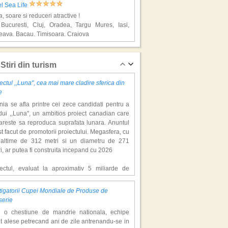
l Sea Life
a, soare si reduceri atractive !
 Bucuresti, Cluj, Oradea, Targu Mures, Iasi,
eava, Bacau, Timisoara, Craiova
alya, super vacante
Stiri din turism
ectul ,,Luna'', cea mai mare cladire sferica din
e
ia se afla printre cei zece candidati pentru a
ui ,,Luna'', un ambitios proiect canadian care
areste sa reproduca suprafata lunara. Anuntul
st facut de promotorii proiectului. Megasfera, cu
naltime de 312 metri si un diametru de 271
l Crystal Tat Beach
i, ar putea fi construita incepand cu 2026
a, soare si reduceri atractive !
 Bucuresti, Cluj, Oradea, Targu Mures, Iasi,
iectul, evaluat la aproximativ 5 miliarde de
eava, Bacau, Timisoara, Craiova
ari, include un complex de 200 de hectare, cu
luri, facilitati de recreere si zone rezidentiale.
igatorii Cupei Mondiale de Produse de
ceptul depaseste ideea unui simplu hotel
alya, super vacante
serie
atic, avand ca scop atragerea a pana la 10
e o chestiune de mandrie nationala, echipe
oane de turisti anual. �Luna� ar putea deveni
t alese petrecand ani de zile antrenandu-se in
ractie de top, 2,5 milioane de vizitatori fiind