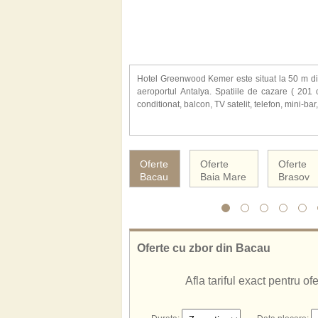
Hotel Greenwood Kemer este situat la 50 m di
aeroportul Antalya. Spatiile de cazare ( 201 
conditionat, balcon, TV satelit, telefon, mini-bar
Alte facilitati oferite la hotel Greenwood Kemer: restaurante, 4 baruri, piscina interioara, piscina exterioara cu
sectiune pentru copii si tobogane, sauna, baie 
si baschet, sporturi acvatice, animatie. Pla
Oferte
Oferte
Oferte
sezlonguri si umbrele.
Bacau
Baia Mare
Brasov
Hotelul Greenwood Kemer ofera servicii all inlu
Oferte cu zbor din Bacau
Afla tariful exact pentru o