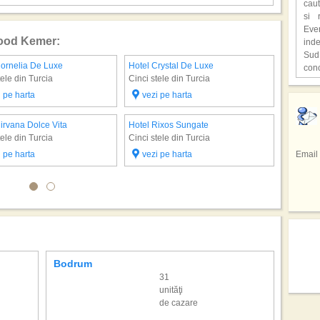
caut
ast
si 
supr
Eve
wood Kemer:
ind
,,C
Sud
o lo
Cornelia De Luxe
Hotel Crystal De Luxe
Hotel Ri
con
Hen
tele din Turcia
Cinci stele din Turcia
Cinci ste
unic
cita
Hote
Fiec
i pe harta
vezi pe harta
vezi 
deve
,,Lo
Plaj
cioc
film
din
avu
Pri
irvana Dolce Vita
Hotel Rixos Sungate
Suc
In u
repr
gaz
tele din Turcia
Cinci stele din Turcia
tele
res
Braz
i pe harta
vezi pe harta
Email
facu
spe
Sta
Sez
spec
Emir
regi
de 
din 
Si a
prec
Sici
totul
tar
sap
inf
adev
Cofe
hote
pers
mod
culi
Bodrum
Marma
drag
31
Cel 
Mexi
unităţi
Emmy
ali
de cazare
mai 
rep