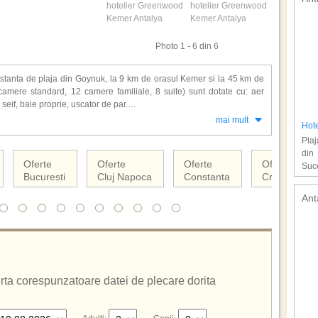
Photo 1 - 6 din 6
stanta de plaja din Goynuk, la 9 km de orasul Kemer si la 45 km de
camere standard, 12 camere familiale, 8 suite) sunt dotate cu: aer
, seif, baie proprie, uscator de par.
mai mult
Hote
Plaj
turceasca, centru de fitness, biliard, tenis de camp si de masa, volei
din
ja privata din apropierea hotelului, cu pietris, este amenajata cu
Oferte
Oferte
Oferte
Oferte
Suc
Bucuresti
Cluj Napoca
Constanta
Craiova
sive.
Ant
ferta corespunzatoare datei de plecare dorita