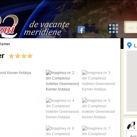
 Kemer
L
er
Ant