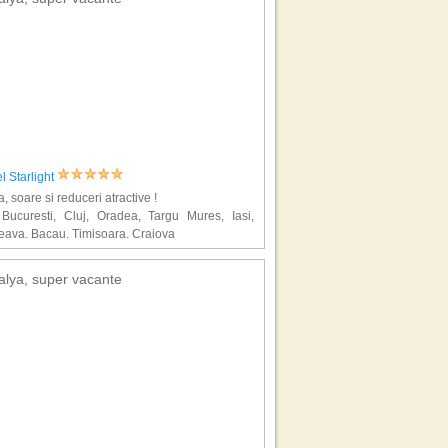
l Starlight
a, soare si reduceri atractive !
 Bucuresti, Cluj, Oradea, Targu Mures, Iasi,
Oferte
Oferte
Oferte
Oferte
Oferte
eava, Bacau, Timisoara, Craiova
Iasi
Oradea
Sibiu
Suceava
Targu Mur
alya, super vacante