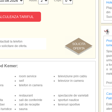
Adulti:
Copii:
Hote
Plaj
din
LCULEAZA TARIFUL
Suc
Ant
Proi
actiati la telefon
SOLICITA
lum
olicitare de oferta.
OFERTA
Span
gazd
urm
a fo
ood Kemer:
o i
Hote
metr
room service
televiziune prin cablu
Plaj
seif
televizor in camera
din
Pro
era
telefon in camera
Suc
dol
hote
Cast
restaurant
spectacole de varietati
Con
Ant
Pati
ita
sali de conferinte
sporturi nautice
tem
Est
iber
sali de receptie
terenuri sportive
mili
aten
 turistice
sauna
o at