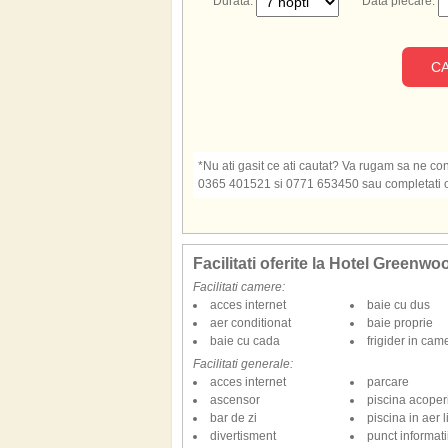
Durata:
Data plecare:
CA
*Nu ati gasit ce ati cautat? Va rugam sa ne cont
0365 401521 si 0771 653450 sau completati o s
Facilitati oferite la Hotel Greenw
Facilitati camere:
acces internet
baie cu dus
aer conditionat
baie proprie
baie cu cada
frigider in cam
Facilitati generale:
acces internet
parcare
ascensor
piscina acoper
bar de zi
piscina in aer l
divertisment
punct informatii