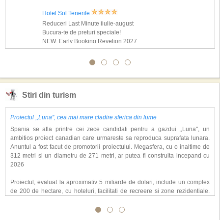
Hotel Sol Tenerife
Reduceri Last Minute iiulie-august
Bucura-te de preturi speciale!
NEW: Early Booking Revelion 2027
Stiri din turism
Proiectul ,,Luna'', cea mai mare cladire sferica din lume
Spania se afla printre cei zece candidati pentru a gazdui ,,Luna'', un
ambitios proiect canadian care urmareste sa reproduca suprafata lunara.
Anuntul a fost facut de promotorii proiectului. Megasfera, cu o inaltime de
312 metri si un diametru de 271 metri, ar putea fi construita incepand cu
2026
Proiectul, evaluat la aproximativ 5 miliarde de dolari, include un complex
de 200 de hectare, cu hoteluri, facilitati de recreere si zone rezidentiale.
Conceptul depaseste ideea unui simplu hotel tematic, avand ca scop
atragerea a pana la 10 milioane de turisti anual. �Luna� ar putea deveni
o atractie de top, 2,5 milioane de vizitatori fiind asteptati sa experimenteze