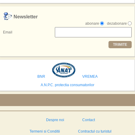
exclusiv simularea suprafetei lunare.
,,Credem ca exista sanse mari sa anuntam nu doar o locatie, ci poate mai
Newsletter
multe'', a declarat Michael R. Henderson, cofondator al Moon World
abonare
dezabonare
Resorts, citat de Gulf News. Potrivit acestuia, 2026 ar putea deveni un an
decisiv pentru reali zarea proiectului.
Email
Printre celelalte tari care concureaza pentru a gazdui aceasta constructie
TRIMITE
se numara Australia, Brazilia, China, Egipt, India, Polonia, Thailanda,
Statele Unite si Emiratele Arabe Unite. China si Emiratele Arabe Unite ar
avea cele mai mari sanse de a castiga licitatia. Totusi, Spania, care se
preconizeaza ca va deveni a doua cea mai vizitata tara din lume in 2025,
isi bazeaza oferta pe infrastructura turistica solida si capacitatea hoteliera."
BNR
VREMEA
A.N.P.C. protectia consumatorilor
Despre noi
Contact
Termeni si Conditii
Contractul cu turistul