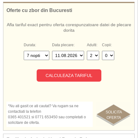
Oferte cu zbor din Bucuresti
Afla tariful exact pentru oferta corespunzatoare datei de plecare
dorita
Durata:
Data plecare:
Adulti:
Copii:
CALCULEAZA TARIFUL
*Nu ati gasit ce ati cautat? Va rugam sa ne
contactiati la telefon
SOLICITA
0365 401521 si 0771 653450 sau completati o
OFERTA
solicitare de oferta.