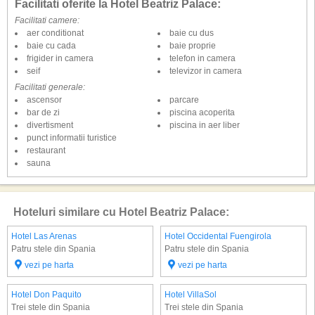
Facilitati oferite la Hotel Beatriz Palace:
Facilitati camere:
aer conditionat
baie cu dus
baie cu cada
baie proprie
frigider in camera
telefon in camera
seif
televizor in camera
Facilitati generale:
ascensor
parcare
bar de zi
piscina acoperita
divertisment
piscina in aer liber
punct informatii turistice
restaurant
sauna
Hoteluri similare cu Hotel Beatriz Palace:
Hotel Las Arenas
Hotel Occidental Fuengirola
Patru stele din Spania
Patru stele din Spania
vezi pe harta
vezi pe harta
Hotel Don Paquito
Hotel VillaSol
Trei stele din Spania
Trei stele din Spania