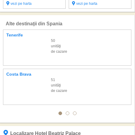
vezi pe harta
vezi pe harta
Alte destinaţii din Spania
Tenerife
50
unităţi
de cazare
Costa Brava
51
unităţi
de cazare
Localizare Hotel Beatriz Palace