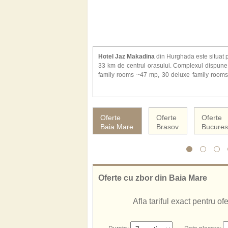
Hotel Jaz Makadina
din Hurghada este situat p
33 km de centrul orasului. Complexul dispune
family rooms ~47 mp, 30 deluxe family rooms 
proprie, uscator de par, halate de baie, minibar
cafea, balcon/ terasa.
Alte facilitati de care veti beneficia la hotel 
Oferte
Oferte
Oferte
internet WiFi, 2 piscine exterioare, loc de joac
Baia Mare
Brasov
Bucures
teren de golf, loc de joaca special amena
Hotelul Jaz Makadina ofera servicii cu All Inc
De asemenea, cunoscut si sub numele de:
Hotel Jaz Makadina Hurghada
Jaz Makadina Hurghada
Oferte cu zbor din Baia Mare
Jaz Makadina Hotel Hurghada
Hotel Jaz Makadina Egipt
Afla tariful exact pentru o