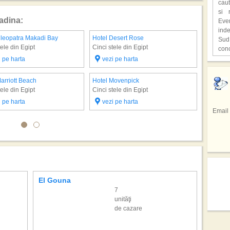
caut
ast
si 
supr
adina:
Eve
ind
,,C
Cleopatra Makadi Bay
Hotel Desert Rose
Hotel Sw
Sud
o lo
tele din Egipt
Cinci stele din Egipt
Cinci ste
con
Hen
unic
i pe harta
vezi pe harta
vezi 
cita
Hot
Fiec
deve
,,Lo
Last
cioc
arriott Beach
Hotel Movenpick
film
Earl
avu
Pri
tele din Egipt
Cinci stele din Egipt
Bucu
In u
repr
gaz
i pe harta
vezi pe harta
tele
res
Braz
Email
facu
spe
Sta
Sez
spec
Emir
regi
de 
din 
Si a
prec
Sici
totul
tar
sap
inf
adev
Cofe
hote
pers
mod
El Gouna
Marsa
culi
7
drag
unităţi
Cel 
Mexi
de cazare
Emmy
ali
mai 
rep