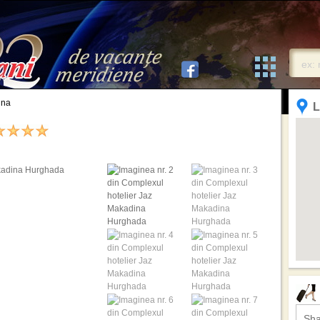
ina
L
Sha