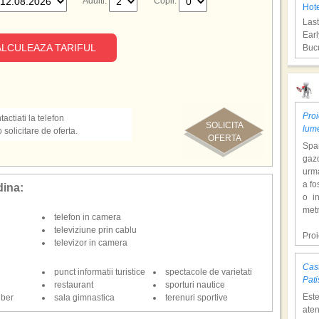
Adulti:
Copii:
Hote
Last
Earl
LCULEAZA TARIFUL
Bucu
Sha
Proi
actiati la telefon
SOLICITA
lum
olicitare de oferta.
OFERTA
Span
gazd
urm
a fo
dina:
o i
Hot
metr
telefon in camera
Last
televiziune prin cablu
Earl
Pro
televizor in camera
Bucu
dol
hote
Cast
punct informatii turistice
spectacole de varietati
Con
Hur
Pati
restaurant
sporturi nautice
tem
Est
iber
sala gimnastica
terenuri sportive
mili
aten
o at