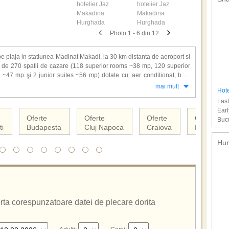
Photo 1 - 6 din 12
e plaja in statiunea Madinat Makadi, la 30 km distanta de aeroport si
 de 270 spatii de cazare (118 superior rooms ~38 mp, 120 superior
~47 mp şi 2 junior suites ~56 mp) dotate cu: aer conditionat, baie
, acces internet Wi-Fi, seif, TV LCD satelit, telefon, facilitati ceai/
mai mult
Hote
Last
Earl
Jaz Makadina: 7 restaurante, 3 baruri, centru SPA, fitness center, acces
Oferte
Oferte
Oferte
Oferte
Bucu
a pentru copii, miniclub, volei pe plaja, enis de masa, teren de tenis,
ti
Budapesta
Cluj Napoca
Craiova
Iasi
jat si un mini club pentru copii, parcare.
lusive
.
Hur
ferta corespunzatoare datei de plecare dorita