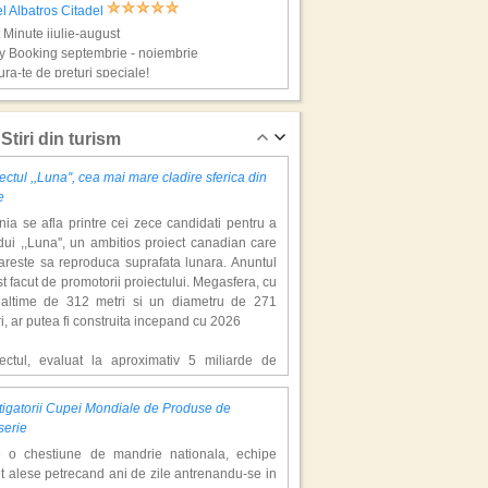
l Albatros Citadel
 Minute iiulie-august
y Booking septembrie - noiembrie
ra-te de preturi speciale!
rm El Sheikh, super vacante!
Stiri din turism
ectul ,,Luna'', cea mai mare cladire sferica din
e
ia se afla printre cei zece candidati pentru a
ui ,,Luna'', un ambitios proiect canadian care
areste sa reproduca suprafata lunara. Anuntul
st facut de promotorii proiectului. Megasfera, cu
naltime de 312 metri si un diametru de 271
el Jaz Mirabel Beach
i, ar putea fi construita incepand cu 2026
 Minute iiulie-august
y Booking septembrie - noiembrie
iectul, evaluat la aproximativ 5 miliarde de
ra-te de preturi speciale!
ari, include un complex de 200 de hectare, cu
luri, facilitati de recreere si zone rezidentiale.
igatorii Cupei Mondiale de Produse de
ceptul depaseste ideea unui simplu hotel
ghada, super vacante!
serie
atic, avand ca scop atragerea a pana la 10
e o chestiune de mandrie nationala, echipe
oane de turisti anual. �Luna� ar putea deveni
t alese petrecand ani de zile antrenandu-se in
ractie de top, 2,5 milioane de vizitatori fiind