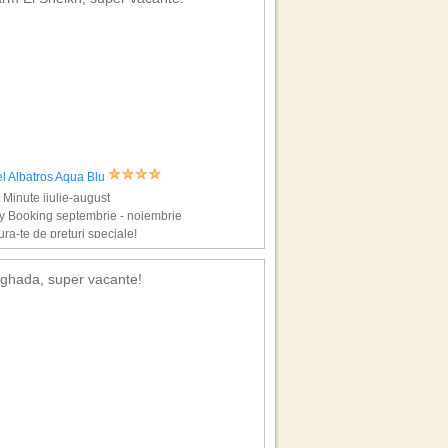
l Albatros Aqua Blu
 Minute iiulie-august
y Booking septembrie - noiembrie
Oferte
Oferte
Oferte
Oferte
ra-te de preturi speciale!
Oradea
Sibiu
Targu Mures
Timisoara
ghada, super vacante!