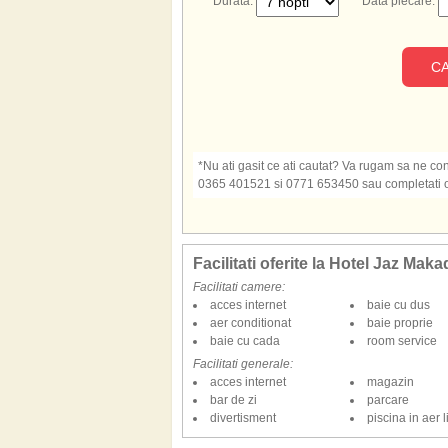
Durata:
Data plecare:
CA
*Nu ati gasit ce ati cautat? Va rugam sa ne cont
0365 401521 si 0771 653450 sau completati o s
Facilitati oferite la Hotel Jaz Maka
Facilitati camere:
acces internet
baie cu dus
aer conditionat
baie proprie
baie cu cada
room service
Facilitati generale:
acces internet
magazin
bar de zi
parcare
divertisment
piscina in aer l