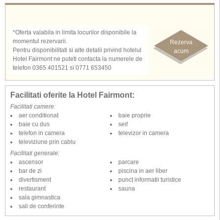
*Oferta valabila in limita locurilor disponibile la
momentul rezervarii.
Rezerva
Pentru disponibilitati si alte detalii privind hotelul
acum
Hotel Fairmont ne puteti contacta la numerele de
telefon 0365 401521 si 0771 653450
Facilitati oferite la Hotel Fairmont:
Facilitati camere:
aer conditionat
baie proprie
baie cu dus
seif
telefon in camera
televizor in camera
televiziune prin cablu
Facilitati generale:
ascensor
parcare
bar de zi
piscina in aer liber
divertisment
punct informatii turistice
restaurant
sauna
sala gimnastica
sali de conferinte