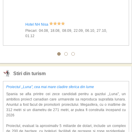
Hotel NH Nisa
Plecari: 04.08, 18.08, 08.09, 22.09, 06.10, 27.10,
01.12
Stiri din turism
Proiectul ,,Luna'', cea mai mare cladire sferica din lume
Spania se afla printre cei zece candidati pentru a gazdui ,,Luna'', un
ambitios proiect canadian care urmareste sa reproduca suprafata lunara.
Anuntul a fost facut de promotorii proiectului. Megasfera, cu o inaltime de
312 metri si un diametru de 271 metri, ar putea fi construita incepand cu
2026
Proiectul, evaluat la aproximativ 5 miliarde de dolari, include un complex
de 200 de hectare, cu hoteluri, facilitati de recreere si zone rezidentiale.