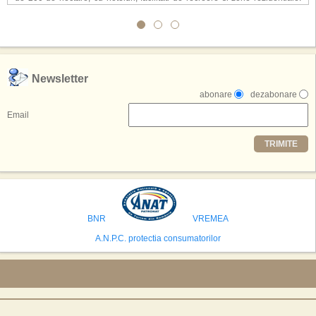
Conceptul depaseste ideea unui simplu hotel tematic, avand ca scop
atragerea a pana la 10 milioane de turisti anual. �Luna� ar putea deveni
o atractie de top, 2,5 milioane de vizitatori fiind asteptati sa experimenteze
exclusiv simularea suprafetei lunare.
,,Credem ca exista sanse mari sa anuntam nu doar o locatie, ci poate mai
Newsletter
multe'', a declarat Michael R. Henderson, cofondator al Moon World
abonare
dezabonare
Resorts, citat de Gulf News. Potrivit acestuia, 2026 ar putea deveni un an
decisiv pentru reali zarea proiectului.
Email
Printre celelalte tari care concureaza pentru a gazdui aceasta constructie
TRIMITE
se numara Australia, Brazilia, China, Egipt, India, Polonia, Thailanda,
Statele Unite si Emiratele Arabe Unite. China si Emiratele Arabe Unite ar
avea cele mai mari sanse de a castiga licitatia. Totusi, Spania, care se
preconizeaza ca va deveni a doua cea mai vizitata tara din lume in 2025,
isi bazeaza oferta pe infrastructura turistica solida si capacitatea hoteliera."
BNR
VREMEA
A.N.P.C. protectia consumatorilor