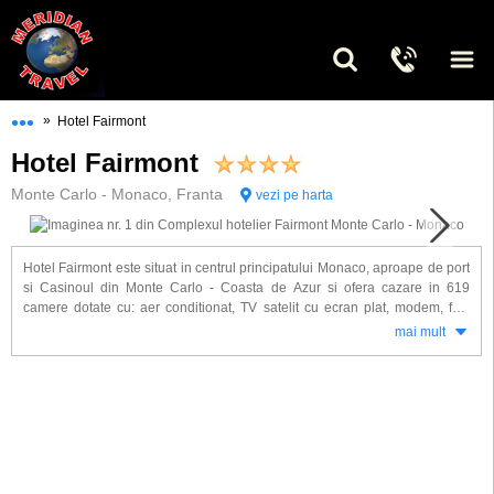
•••
»
Hotel Fairmont
Hotel Fairmont
Monte Carlo - Monaco, Franta
vezi pe harta
Hotel Fairmont este situat in centrul principatului Monaco, aproape de port
si Casinoul din Monte Carlo - Coasta de Azur si ofera cazare in 619
camere dotate cu: aer conditionat, TV satelit cu ecran plat, modem, fax,
seif, telefon, baie proprie, uscator de par, halate de baie.
mai mult
Complex Fairmont beneficiaza de multe alte facilitati printre care amintim:
2 restaurante, 2 baruri, piscina exterioara pe acoperis, sauna, baie
turceasca, sala gimnastica, masaj.