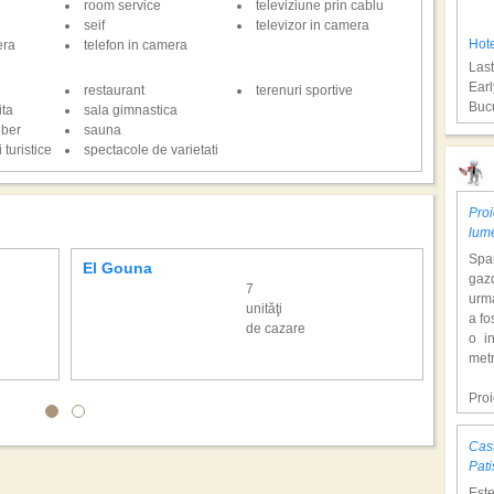
room service
televiziune prin cablu
seif
televizor in camera
i-fi
Hote
era
telefon in camera
Last
Earl
restaurant
terenuri sportive
Bucu
ita
sala gimnastica
iber
sauna
 turistice
spectacole de varietati
Sha
Proi
lum
Span
El Gouna
Marsa
gazd
7
urm
unităţi
a fo
de cazare
o i
Hot
metr
Last
Earl
Pro
Bucu
dol
hote
Cast
Con
Hur
Pati
tem
Est