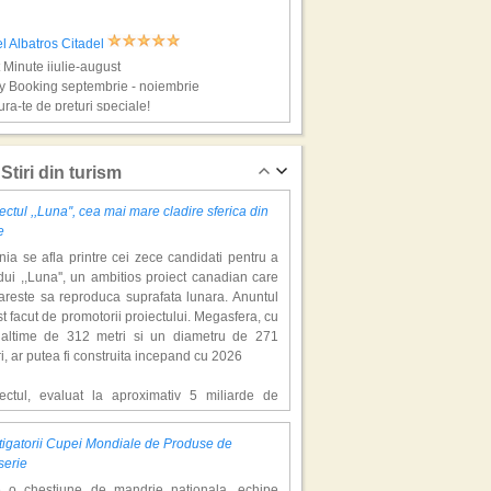
l Albatros Citadel
 Minute iiulie-august
y Booking septembrie - noiembrie
ra-te de preturi speciale!
rm El Sheikh, super vacante!
Stiri din turism
ectul ,,Luna'', cea mai mare cladire sferica din
e
ia se afla printre cei zece candidati pentru a
 Alam
ui ,,Luna'', un ambitios proiect canadian care
4
areste sa reproduca suprafata lunara. Anuntul
unităţi
st facut de promotorii proiectului. Megasfera, cu
de cazare
naltime de 312 metri si un diametru de 271
el Jaz Mirabel Beach
i, ar putea fi construita incepand cu 2026
 Minute iiulie-august
y Booking septembrie - noiembrie
iectul, evaluat la aproximativ 5 miliarde de
ra-te de preturi speciale!
ari, include un complex de 200 de hectare, cu
luri, facilitati de recreere si zone rezidentiale.
igatorii Cupei Mondiale de Produse de
ceptul depaseste ideea unui simplu hotel
ghada, super vacante!
serie
atic, avand ca scop atragerea a pana la 10
e o chestiune de mandrie nationala, echipe