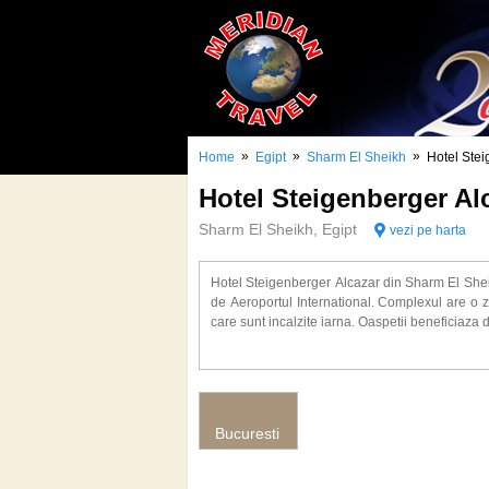
»
»
»
Home
Egipt
Sharm El Sheikh
Hotel Stei
Hotel Steigenberger A
Sharm El Sheikh, Egipt
vezi pe harta
Hotel Steigenberger Alcazar din Sharm El Sheik
de Aeroportul International. Complexul are o 
care sunt incalzite iarna. Oaspetii beneficiaza d
Distanta
Aeroport: 15 km
Centru Sharm El Sheikh: 12 km
Plaja: in apropiere
Bucuresti
Descriere camere
Camera superioara: