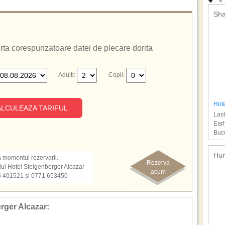
Sha
ferta corespunzatoare datei de plecare dorita
Adulti:
Copii:
Hote
LCULEAZA TARIFUL
Last
Earl
Bucu
Hur
la momentul rezervarii.
Rezerva
telul Hotel Steigenberger Alcazar
acum
65 401521 si 0771 653450
erger Alcazar: