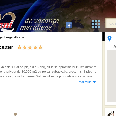
genberger Alcazar
L
lcazar
A
h este situat pe plaja din Nabq, situat la aproximativ 15 km distanta
zona privata de 30.000 m2 cu peisaj subacvatic, precum si 3 piscine
e acces gratuit la internet WiFi in intreaga proprietate si in camere.
mai mult