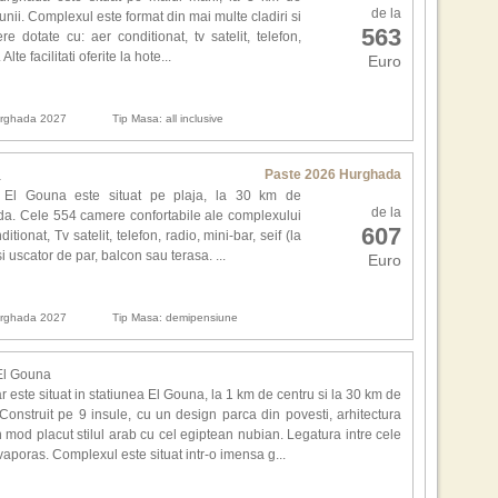
Situ
for
de la
iunii. Complexul este format din mai multe cladiri si
mare
dese
563
 dotate cu: aer conditionat, tv satelit, telefon,
nisi
cais
lte facilitati oferite la hote...
Euro
care
Fou
,,Am
vede
Am 
Hurghada 2027
Tip Masa: all inclusive
prim
tra
film
teh
Sea
Masa
Paste 2026 Hurghada
a
Bar
 El Gouna este situat pe plaja, la 30 km de
pro
Bron
de la
da. Cele 554 camere confortabile ale complexului
tim
obt
607
itionat, Tv satelit, telefon, radio, mini-bar, seif (la
apa
cadr
i uscator de par, balcon sau terasa. ...
Euro
Sce
mar
adus
desc
Wat
stra
Hurghada 2027
Tip Masa: demipensiune
omag
Alte
Mon
Cla
 El Gouna
Cult
este situat in statiunea El Gouna, la 1 km de centru si la 30 km de
si r
1. J
onstruit pe 9 insule, cu un design parca din povesti, arhitectura
Wee
2. F
n mod placut stilul arab cu cel egiptean nubian. Legatura intre cele
Haa
3. M
vaporas. Complexul este situat intr-o imensa g...
Nat
4. C
5. B