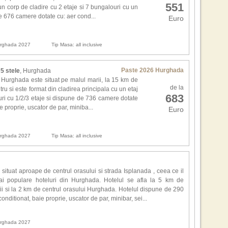
Efec
551
 un corp de cladire cu 2 etaje si 7 bungalouri cu un
de 676 camere dotate cu: aer cond...
Euro
Inca
ca a
Hurghada 2027
Tip Masa: all inclusive
Tha
inev
cres
Paste 2026 Hurghada
 5 stele
, Hurghada
Hurghada este situat pe malul marii, la 15 km de
,,S
de la
ru si este format din cladirea principala cu un etaj
loca
683
ri cu 1/2/3 etaje si dispune de 736 camere dotate
seri
e proprie, uscator de par, miniba...
Euro
Aut
Kia
dup
Hurghada 2027
Tip Masa: all inclusive
,,F
isto
pen
 situat aproape de centrul orasului si strada Isplanada , ceea ce il
buca
ai populare hoteluri din Hurghada. Hotelul se afla la 5 km de
top
ii si la 2 km de centrul orasului Hurghada. Hotelul dispune de 290
ospi
nditionat, baie proprie, uscator de par, minibar, sei...
Auto
Hurghada 2027