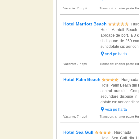
Vacante: 7 nopti
Transport: charter paste 
Hotel Marriott Beach
, Hur
Hotel Marriott Beach 
aproape de port, la 3 k
si dispune de 269 cam
sunt dotate cu: aer condi
vezi pe harta
Vacante: 7 nopti
Transport: charter paste 
Hotel Palm Beach
, Hurghada
Hotel Palm Beach din H
centrul orasului. Comp
secundare dispuse în f
dotate cu: aer conditiona
vezi pe harta
Vacante: 7 nopti
Transport: charter paste 
Hotel Sea Gull
, Hurghada
Hotel Sea Gull din H