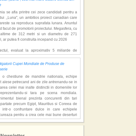
e
ia se afla printre cei zece candidati pentru a
ui ,,Luna'', un ambitios proiect canadian care
areste sa reproduca suprafata lunara. Anuntul
st facut de promotorii proiectului. Megasfera, cu
naltime de 312 metri si un diametru de 271
i, ar putea fi construita incepand cu 2026
iectul, evaluat la aproximativ 5 miliarde de
ari, include un complex de 200 de hectare, cu
luri, facilitati de recreere si zone rezidentiale.
igatorii Cupei Mondiale de Produse de
ceptul depaseste ideea unui simplu hotel
serie
atic, avand ca scop atragerea a pana la 10
e o chestiune de mandrie nationala, echipe
oane de turisti anual. �Luna� ar putea deveni
t alese petrecand ani de zile antrenandu-se in
ractie de top, 2,5 milioane de vizitatori fiind
area celei mai inalte distinctii in domeniile lor
eptati sa experimenteze exclusiv simularea
reprezentandu-si tara pe scena mondiala.
afetei lunare.
nimentul bienal prezinta concurenti din tari
epartate precum Egipt, Mauritius si Coreea de
redem ca exista sanse mari sa anuntam nu doar
 intr-o confruntare dulce in care echipele
catie, ci poate mai multe'', a declarat Michael R.
cureaza pentru a crea cele mai bune deserturi
derson, cofondator al Moon World Resorts,
e in viata.
t de Gulf News. Potrivit acestuia, 2026 ar putea
are echipa a avut trei membri - specialisti in
ni un an decisiv pentru reali zarea proiectului.
tusul Alb''! Locatiile din Thailanda in care s-a
olata, gheata si, respectiv, zahar. Triourile au
at sezonul 3 al serialului de succes
Newsletter