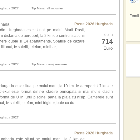
avu
Pri
In u
repr
gaz
Hurghada 2027
Tip Masa: all inclusive
tele
res
Braz
Email
facu
spe
Sta
Sez
spec
Paste 2026 Hurghada
ghada
Emir
regi
din Hurghada este situat pe malul Marii Rosii,
de 
din 
Si a
de la
m distanta de aeroport, la 2 km de centrul statiunii
prec
Sici
714
totul
ere duble si 14 apartamente. Spatiile de cazare
tar
sap
tionat, tv satelit, telefon, minibar,...
inf
Euro
adev
Cofe
hote
pers
mod
culi
Hurghada 2027
Tip Masa: demipensiune
drag
Cel 
Mexi
Emmy
ali
mai 
rep
urgada este situat pe malul marii, la 10 km de aeroport si 7 km de
Pe l
conc
lexul este format dintr-o cladire principala si mai multe cladiri
unde
orma de U in jurul piscinei pana la plaja cu nisip. Camerele sunt
des
Des
t, tv satelit, telefon, mini frigider, baie cu du...
joac
ech
mult
Hurghada 2027
Loca
Can
ech
Paste 2026 Hurghada
gran
urghada este situat pe malul marii, la 3 km de