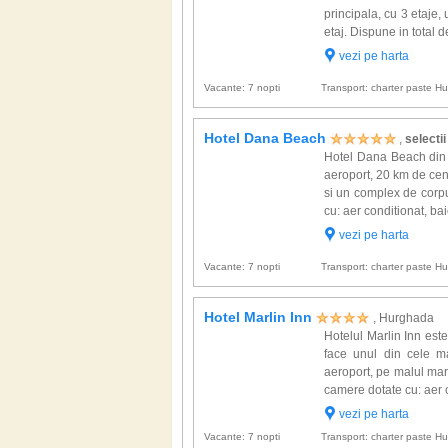
principala, cu 3 etaje,
etaj. Dispune in total 
vezi pe harta
Vacante: 7 nopti
Transport: charter paste 
Hotel Dana Beach
,
selectii
Hotel Dana Beach din 
aeroport, 20 km de cent
si un complex de corpu
cu: aer conditionat, bai
vezi pe harta
Vacante: 7 nopti
Transport: charter paste 
Hotel Marlin Inn
, Hurghada
Hotelul Marlin Inn este
face unul din cele m
aeroport, pe malul mar
camere dotate cu: aer co
vezi pe harta
Vacante: 7 nopti
Transport: charter paste 