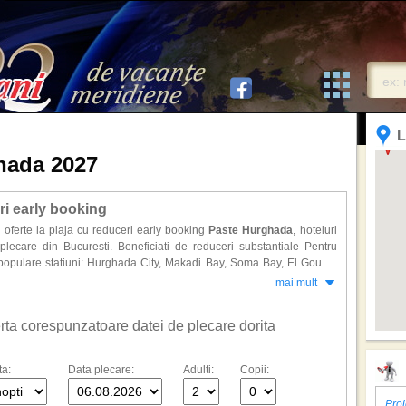
L
hada 2027
ri early booking
oferte la plaja cu reduceri early booking
Paste Hurghada
, hoteluri
plecare din Bucuresti. Beneficiati de reduceri substantiale Pentru
 populare statiuni: Hurghada City, Makadi Bay, Soma Bay, El Gouna,
mai mult
ferta corespunzatoare datei de plecare dorita
ta:
Data plecare:
Adulti:
Copii:
Proi