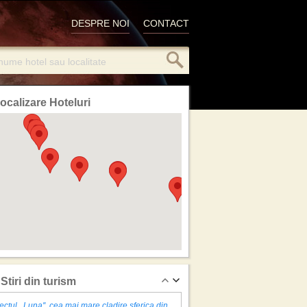
DESPRE NOI
CONTACT
ocalizare Hoteluri
Stiri din turism
ectul ,,Luna'', cea mai mare cladire sferica din