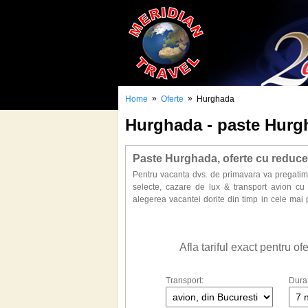
»
»
Home
Oferte
Hurghada
Hurghada - paste Hurg
Paste Hurghada, oferte cu reduce
Pentru vacanta dvs. de primavara va pregatim 
selecte, cazare de lux & transport avion cu 
alegerea vacantei dorite din timp in cele mai
Safaga, Sahl Hasheesh, Marsa Alam.
Afla tariful exact pentru o
Transport:
Dura