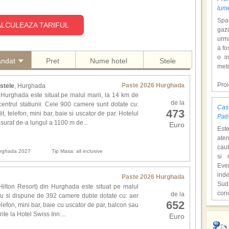
lum
Span
LCULEAZA TARIFUL
gazd
urm
a fo
o i
andat
Pret
Nume hotel
Stele
metr
Pro
Paste 2026 Hurghada
 stele
, Hurghada
dol
Hurghada este situat pe malul marii, la 14 km de
de la
hote
entrul statiunii. Cele 900 camere sunt dotate cu:
Cast
473
Con
lit, telefon, mini bar, baie si uscator de par. Hotelul
Pati
tem
urat de-a lungul a 1100 m de...
Euro
Est
mili
aten
o at
caut
ast
Hurghada 2027
Tip Masa: all inclusive
si 
supr
Eve
ind
Paste 2026 Hurghada
,,C
Sud
o lo
 Hilton Resort) din Hurghada este situat pe malul
con
de la
Hen
tru si dispune de 392 camere duble dotate cu: aer
652
unic
cita
 telefon, mini bar, baie cu uscator de par, balcon sau
Fiec
deve
erite la Hotel Swiss Inn:...
Euro
,,Lo
cioc
film