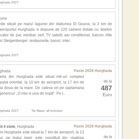
6. It
Hurghada 2027
Scen
7. 
8. 
ouna
9. R
Anan
ste situat pe malul lagunei din statiunea El Gouna, la 3 km de
10. 
avu
 aeroportul Hurghada si dispune de 220 camere dotate cu: telefon
esen
cator de par, minibar, seif, TV satelit, aer conditionat, balcon. Alte
Cine
otel Steigenberger: restaurante, baruri, inter...
de l
.
Hurghada 2027
Alte
Box
si C
Paste 2026 Hurghada
rghada
Scen
eila din Hurghada este situat intr-un complex
Law
de la
i palat oriental, la 10 km de aeroport, la 17 km de
lan
487
linia doua de la mare. De cateva ori pe saptamana
nericul ,,O mie si una de nopti''. Pe t...
Euro
Exc
Bar,
Hurghada 2027
Tip Masa: all inclusive
Gra
prop
Can
Paste 2026 Hurghada
ii 4 stele
, Hurghada
noap
in Hurghada este situat la 7 km de aeroport, la 13
Sing
de la
i, pe malul marii, este constituit din: cladirea