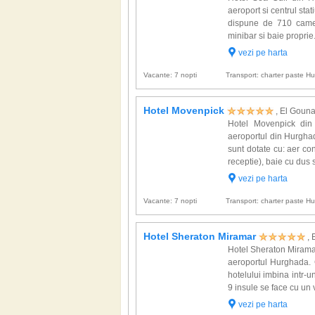
aeroport si centrul stat
dispune de 710 camere
minibar si baie proprie. A
vezi pe harta
Vacante: 7 nopti
Transport: charter paste 
Hotel Movenpick
, El Goun
Hotel Movenpick din
aeroportul din Hurgha
sunt dotate cu: aer cond
receptie), baie cu dus s
vezi pe harta
Vacante: 7 nopti
Transport: charter paste 
Hotel Sheraton Miramar
,
Hotel Sheraton Miramar 
aeroportul Hurghada. C
hotelului imbina intr-u
9 insule se face cu un 
vezi pe harta