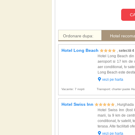
CA
Ordonare dupa:
Hotel recom
Hotel Long Beach
,
selectii 4
Hotel Long Beach din 
aeroport si 17 km de c
aer conditionat, tv sate
Long Beach este desfas
vezi pe harta
Vacante: 7 nopti
Transport: charter paste 
Hotel Swiss Inn
, Hurghada
Hotel Swiss Inn (fost
marii, la 9 km de cen
conditionat, tv satelit,
terasa. Alte facilitati of
vezi pe harta