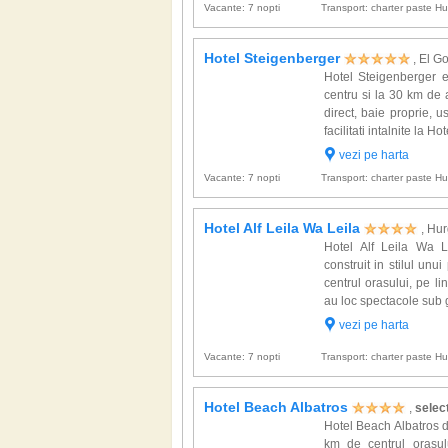
Vacante: 7 nopti
Transport: charter paste 
Hotel Steigenberger
, El G
Hotel Steigenberger e
centru si la 30 km de
direct, baie proprie, us
facilitati intalnite la H
vezi pe harta
Vacante: 7 nopti
Transport: charter paste 
Hotel Alf Leila Wa Leila
, Hu
Hotel Alf Leila Wa L
construit in stilul unu
centrul orasului, pe 
au loc spectacole sub ge
vezi pe harta
Vacante: 7 nopti
Transport: charter paste 
Hotel Beach Albatros
,
select
Hotel Beach Albatros d
km de centrul orasulu