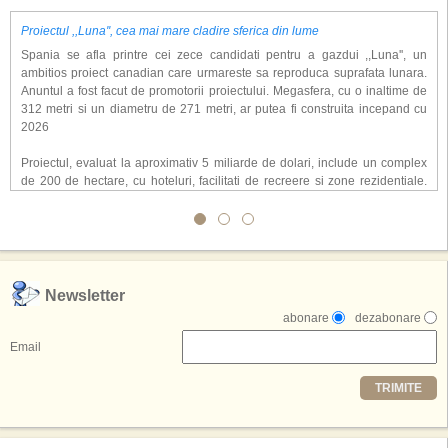
Proiectul ,,Luna'', cea mai mare cladire sferica din lume
Spania se afla printre cei zece candidati pentru a gazdui ,,Luna'', un
ambitios proiect canadian care urmareste sa reproduca suprafata lunara.
Anuntul a fost facut de promotorii proiectului. Megasfera, cu o inaltime de
312 metri si un diametru de 271 metri, ar putea fi construita incepand cu
2026
Proiectul, evaluat la aproximativ 5 miliarde de dolari, include un complex
de 200 de hectare, cu hoteluri, facilitati de recreere si zone rezidentiale.
Conceptul depaseste ideea unui simplu hotel tematic, avand ca scop
atragerea a pana la 10 milioane de turisti anual. �Luna� ar putea deveni
o atractie de top, 2,5 milioane de vizitatori fiind asteptati sa experimenteze
exclusiv simularea suprafetei lunare.
,,Credem ca exista sanse mari sa anuntam nu doar o locatie, ci poate mai
Newsletter
multe'', a declarat Michael R. Henderson, cofondator al Moon World
abonare
dezabonare
Resorts, citat de Gulf News. Potrivit acestuia, 2026 ar putea deveni un an
decisiv pentru reali zarea proiectului.
Email
Printre celelalte tari care concureaza pentru a gazdui aceasta constructie
TRIMITE
se numara Australia, Brazilia, China, Egipt, India, Polonia, Thailanda,
Statele Unite si Emiratele Arabe Unite. China si Emiratele Arabe Unite ar
avea cele mai mari sanse de a castiga licitatia. Totusi, Spania, care se