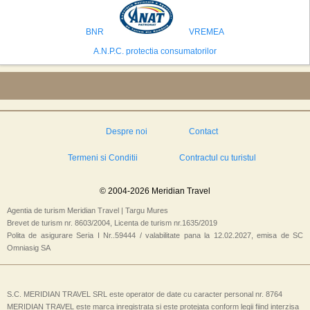
preconizeaza ca va deveni a doua cea mai vizitata tara din lume in 2025,
isi bazeaza oferta pe infrastructura turistica solida si capacitatea hoteliera."
BNR
VREMEA
A.N.P.C. protectia consumatorilor
Despre noi
Contact
Termeni si Conditii
Contractul cu turistul
© 2004-2026 Meridian Travel
Agentia de turism Meridian Travel | Targu Mures
Brevet de turism nr. 8603/2004, Licenta de turism nr.1635/2019
Polita de asigurare Seria I Nr..59444 / valabilitate pana la 12.02.2027, emisa de SC
Omniasig SA
S.C. MERIDIAN TRAVEL SRL este operator de date cu caracter personal nr. 8764
MERIDIAN TRAVEL este marca inregistrata si este protejata conform legii fiind interzisa