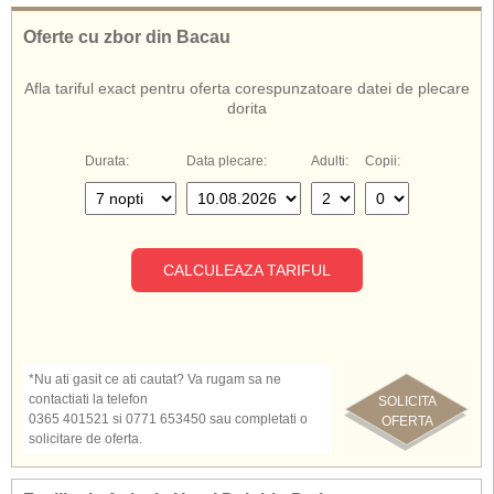
Oferte cu zbor din Bacau
Afla tariful exact pentru oferta corespunzatoare datei de plecare
dorita
Durata:
Data plecare:
Adulti:
Copii:
CALCULEAZA TARIFUL
*Nu ati gasit ce ati cautat? Va rugam sa ne
contactiati la telefon
SOLICITA
0365 401521 si 0771 653450 sau completati o
OFERTA
solicitare de oferta.