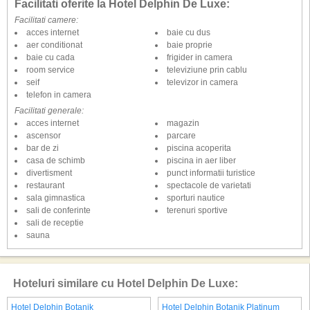
Facilitati oferite la Hotel Delphin De Luxe:
Facilitati camere:
acces internet
baie cu dus
aer conditionat
baie proprie
baie cu cada
frigider in camera
room service
televiziune prin cablu
seif
televizor in camera
telefon in camera
Facilitati generale:
acces internet
magazin
ascensor
parcare
bar de zi
piscina acoperita
casa de schimb
piscina in aer liber
divertisment
punct informatii turistice
restaurant
spectacole de varietati
sala gimnastica
sporturi nautice
sali de conferinte
terenuri sportive
sali de receptie
sauna
Hoteluri similare cu Hotel Delphin De Luxe:
Hotel Delphin Botanik
Hotel Delphin Botanik Platinum