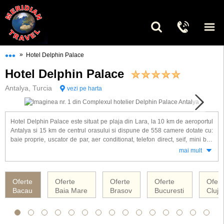
•••
»
Hotel Delphin Palace
Hotel Delphin Palace
Antalya, Turcia
vezi pe harta
Hotel Delphin Palace este situat pe plaja din Lara, la 10 km de aeroportul
Antalya si 15 km de centrul orasului si dispune de 558 camere dotate cu:
baie proprie, uscator de par, aer conditionat, telefon direct, seif, mini bar,
TV satelit, muzica si balcon.
mai mult
Alte facilitati de care veti beneficia la hotel: plaja privata cu nisip
(sezlonguri, umbrele, prosoape de plaja), restaurante (pescaresc, turcesc,
Oferte
Oferte
Oferte
Oferte
Ofert
chinezesc, italienesc, japonez), baruri, sala de conferinta, piscina
Bacau
Baia Mare
Brasov
Bucuresti
Cluj 
interioara si exterioara, piscina pentru copii, aqua park, centru fitness,
sauna, baie turceasca, baie cu aburi, jacuzzi, masaj, terenuri de
tenis(nocturn),volei pe plaja, table, darts, sporturi nautice, doctor,
spalatorie, baby sitting, magazine, internet, jocuri pe calculator, salon de