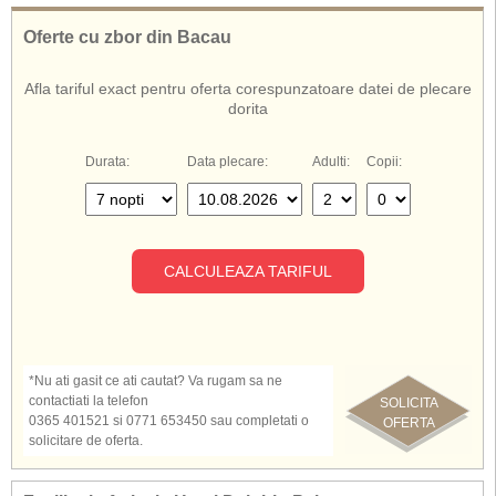
frumusete, program de animatie, miniclub, spectacole in timpul serii si
parcare.
Oferte cu zbor din Bacau
Complexul Delphin Palace ofera servicii ultra all inclusive.
Afla tariful exact pentru oferta corespunzatoare datei de plecare
De asemenea, cunoscut si sub numele de:
dorita
Hotel Delphin Palace Antalya
Delphin Palace Antalya
Hotel Delphin Palace Lara Kundu
Durata:
Data plecare:
Adulti:
Copii:
Delphin Palace
Hotel Delphin Palace Turcia
CALCULEAZA TARIFUL
*Nu ati gasit ce ati cautat? Va rugam sa ne
contactiati la telefon
SOLICITA
0365 401521 si 0771 653450 sau completati o
OFERTA
solicitare de oferta.