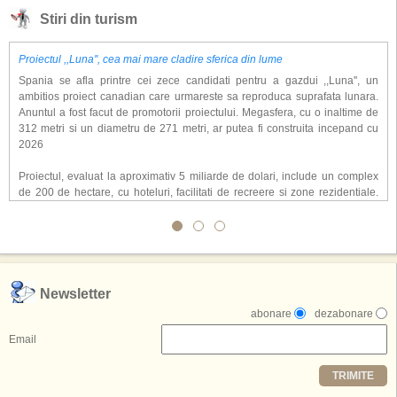
Stiri din turism
Proiectul ,,Luna'', cea mai mare cladire sferica din lume
Spania se afla printre cei zece candidati pentru a gazdui ,,Luna'', un
ambitios proiect canadian care urmareste sa reproduca suprafata lunara.
Anuntul a fost facut de promotorii proiectului. Megasfera, cu o inaltime de
312 metri si un diametru de 271 metri, ar putea fi construita incepand cu
2026
Proiectul, evaluat la aproximativ 5 miliarde de dolari, include un complex
de 200 de hectare, cu hoteluri, facilitati de recreere si zone rezidentiale.
Conceptul depaseste ideea unui simplu hotel tematic, avand ca scop
atragerea a pana la 10 milioane de turisti anual. �Luna� ar putea deveni
o atractie de top, 2,5 milioane de vizitatori fiind asteptati sa experimenteze
exclusiv simularea suprafetei lunare.
,,Credem ca exista sanse mari sa anuntam nu doar o locatie, ci poate mai
Newsletter
multe'', a declarat Michael R. Henderson, cofondator al Moon World
abonare
dezabonare
Resorts, citat de Gulf News. Potrivit acestuia, 2026 ar putea deveni un an
decisiv pentru reali zarea proiectului.
Email
Printre celelalte tari care concureaza pentru a gazdui aceasta constructie
TRIMITE
se numara Australia, Brazilia, China, Egipt, India, Polonia, Thailanda,