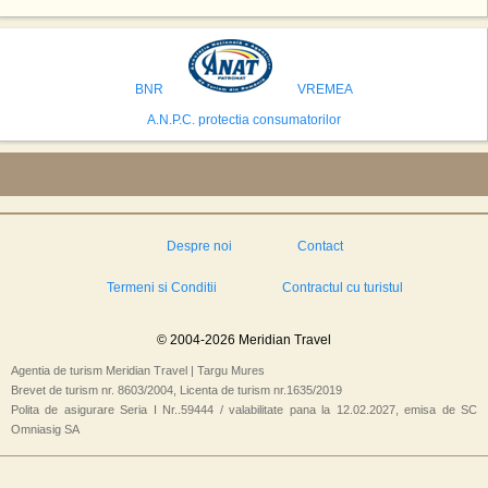
Statele Unite si Emiratele Arabe Unite. China si Emiratele Arabe Unite ar
avea cele mai mari sanse de a castiga licitatia. Totusi, Spania, care se
preconizeaza ca va deveni a doua cea mai vizitata tara din lume in 2025,
isi bazeaza oferta pe infrastructura turistica solida si capacitatea hoteliera."
BNR
VREMEA
A.N.P.C. protectia consumatorilor
Despre noi
Contact
Termeni si Conditii
Contractul cu turistul
© 2004-2026 Meridian Travel
Agentia de turism Meridian Travel | Targu Mures
Brevet de turism nr. 8603/2004, Licenta de turism nr.1635/2019
Polita de asigurare Seria I Nr..59444 / valabilitate pana la 12.02.2027, emisa de SC
Omniasig SA