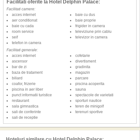
Facilitati oferite la Hotel Delphin Palace:
Facilitati camere:
acces internet
baie cu dus
aer conditionat
baie proprie
baie cu cada
frigider in camera
room service
televiziune prin cablu
seif
televizor in camera
telefon in camera
Facilitati generale:
acces internet
cofetarie
ascensor
divertisment
bar de zi
gradinita
baza de tratament
magazin
biliard
parcare
coafor, frizerie
piscina acoperita
piscina in aer liber
sauna
punct informatii turistice
spectacole de varietati
restaurant
sporturi nautice
sala gimnastica
teren de minigolf
sali de conferinte
terenuri sportive
sali de receptie
Hoteluri similare cu Hotel Delphin Palace: