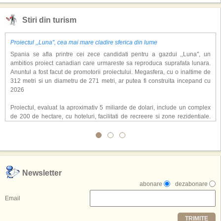
Stiri din turism
Proiectul ,,Luna'', cea mai mare cladire sferica din lume
Spania se afla printre cei zece candidati pentru a gazdui ,,Luna'', un
ambitios proiect canadian care urmareste sa reproduca suprafata lunara.
Anuntul a fost facut de promotorii proiectului. Megasfera, cu o inaltime de
312 metri si un diametru de 271 metri, ar putea fi construita incepand cu
2026
Proiectul, evaluat la aproximativ 5 miliarde de dolari, include un complex
de 200 de hectare, cu hoteluri, facilitati de recreere si zone rezidentiale.
Conceptul depaseste ideea unui simplu hotel tematic, avand ca scop
atragerea a pana la 10 milioane de turisti anual. �Luna� ar putea deveni
o atractie de top, 2,5 milioane de vizitatori fiind asteptati sa experimenteze
exclusiv simularea suprafetei lunare.
,,Credem ca exista sanse mari sa anuntam nu doar o locatie, ci poate mai
Newsletter
multe'', a declarat Michael R. Henderson, cofondator al Moon World
abonare
dezabonare
Resorts, citat de Gulf News. Potrivit acestuia, 2026 ar putea deveni un an
decisiv pentru reali zarea proiectului.
Email
Printre celelalte tari care concureaza pentru a gazdui aceasta constructie
TRIMITE