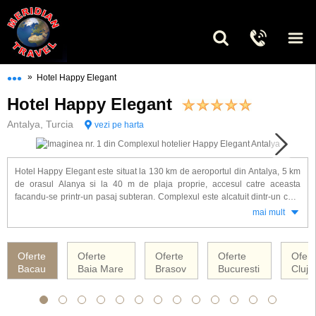
•••
»
Hotel Happy Elegant
Hotel Happy Elegant
Antalya, Turcia
vezi pe harta
Hotel Happy Elegant este situat la 130 km de aeroportul din Antalya, 5 km
de orasul Alanya si la 40 m de plaja proprie, accesul catre aceasta
facandu-se printr-un pasaj subteran. Complexul este alcatuit dintr-un corp
principal de 7 etaje si un corp anex de 6 etaje si dispune de 176 de
mai mult
camere. Camerele sunt dotate cu: baie proprie, uscator de par, aer
conditionat, TV satelit, telefon, mini-bar, seif, balcon.
Oferte
Oferte
Oferte
Oferte
Ofert
Alte facilitati oferite la hotel Happy Elegant: restaurant principal, 5 baruri,
Bacau
Baia Mare
Brasov
Bucuresti
Cluj 
restaurant "a la carte", piscina exterioara, piscina acoperita, tobogane de
apa, coafor, spalatorie, cabinet medical, sala TV, magazine, schimb valutar,
rent-a-car, parcare, 2 sali de conferinte, parcare, internet wireless.
Complexul Happy Elegant ofera servicii cu All Inclusive
.