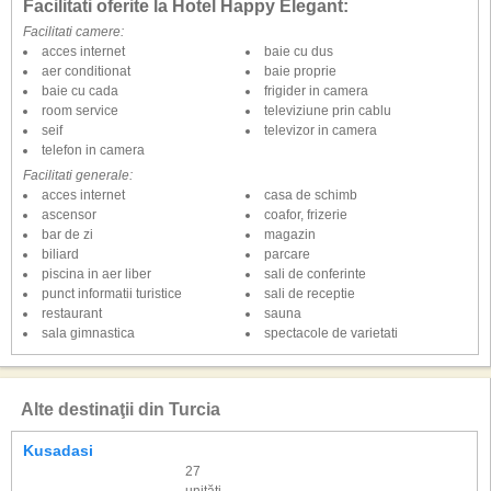
Facilitati oferite la Hotel Happy Elegant:
Facilitati camere:
acces internet
baie cu dus
aer conditionat
baie proprie
baie cu cada
frigider in camera
room service
televiziune prin cablu
seif
televizor in camera
telefon in camera
Facilitati generale:
acces internet
casa de schimb
ascensor
coafor, frizerie
bar de zi
magazin
biliard
parcare
piscina in aer liber
sali de conferinte
punct informatii turistice
sali de receptie
restaurant
sauna
sala gimnastica
spectacole de varietati
Alte destinaţii din Turcia
Kusadasi
27