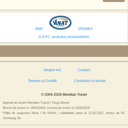
se numara Australia, Brazilia, China, Egipt, India, Polonia, Thailanda,
Statele Unite si Emiratele Arabe Unite. China si Emiratele Arabe Unite ar
avea cele mai mari sanse de a castiga licitatia. Totusi, Spania, care se
preconizeaza ca va deveni a doua cea mai vizitata tara din lume in 2025,
isi bazeaza oferta pe infrastructura turistica solida si capacitatea hoteliera."
BNR
VREMEA
A.N.P.C. protectia consumatorilor
Despre noi
Contact
Termeni si Conditii
Contractul cu turistul
© 2004-2026 Meridian Travel
Agentia de turism Meridian Travel | Targu Mures
Brevet de turism nr. 8603/2004, Licenta de turism nr.1635/2019
Polita de asigurare Seria I Nr..59444 / valabilitate pana la 12.02.2027, emisa de SC
Omniasig SA