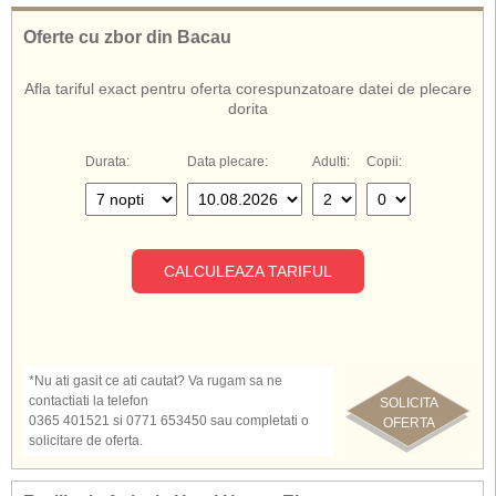
Oferte cu zbor din Bacau
Afla tariful exact pentru oferta corespunzatoare datei de plecare
dorita
Durata:
Data plecare:
Adulti:
Copii:
CALCULEAZA TARIFUL
*Nu ati gasit ce ati cautat? Va rugam sa ne
contactiati la telefon
SOLICITA
0365 401521 si 0771 653450 sau completati o
OFERTA
solicitare de oferta.