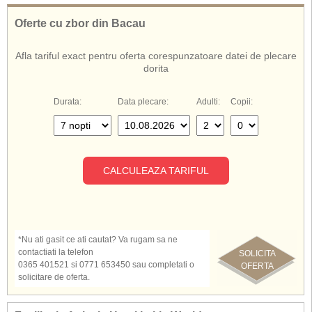
de aburi, sala fitness, darts, tir cu arcul, tenis de masa, step-aerobic, aqua-
aerobic, volei pe plaja, baschet, mini-fotbal, 8 terenuri de tenis cu gazon
Oferte cu zbor din Bacau
de cuart, programe de animatie, muzica live, internet-cafe, internet
wireless (in camere), jocuri video, golf, billiard, bowling, cursuri de tennis,
Afla tariful exact pentru oferta corespunzatoare datei de plecare
sporturi acvatice, parcare. Hotel Lykia World ofera servicii Ultra All
dorita
Inclusive.
Durata:
Data plecare:
Adulti:
Copii:
CALCULEAZA TARIFUL
*Nu ati gasit ce ati cautat? Va rugam sa ne
contactiati la telefon
SOLICITA
0365 401521 si 0771 653450 sau completati o
OFERTA
solicitare de oferta.