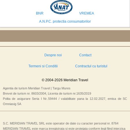
preconizeaza ca va deveni a doua cea mai vizitata tara din lume in 2025,
isi bazeaza oferta pe infrastructura turistica solida si capacitatea hoteliera."
BNR
VREMEA
A.N.P.C. protectia consumatorilor
Despre noi
Contact
Termeni si Conditii
Contractul cu turistul
© 2004-2026 Meridian Travel
Agentia de turism Meridian Travel | Targu Mures
Brevet de turism nr. 8603/2004, Licenta de turism nr.1635/2019
Polita de asigurare Seria I Nr..59444 / valabilitate pana la 12.02.2027, emisa de SC
Omniasig SA
S.C. MERIDIAN TRAVEL SRL este operator de date cu caracter personal nr. 8764
MERIDIAN TRAVEL este marca inregistrata si este protejata conform legii fiind interzisa