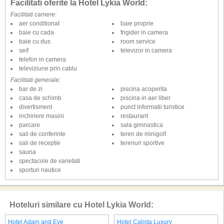
Facilitati oferite la Hotel Lykia World:
Facilitati camere:
aer conditionat
baie proprie
baie cu cada
frigider in camera
baie cu dus
room service
seif
televizor in camera
telefon in camera
televiziune prin cablu
Facilitati generale:
bar de zi
piscina acoperita
casa de schimb
piscina in aer liber
divertisment
punct informatii turistice
inchiriere masini
restaurant
parcare
sala gimnastica
sali de conferinte
teren de minigolf
sali de receptie
terenuri sportive
sauna
spectacole de varietati
sporturi nautice
Hoteluri similare cu Hotel Lykia World:
Hotel Adam and Eve
Hotel Calista Luxury