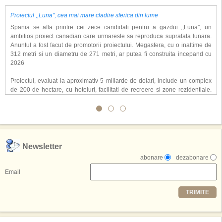
Proiectul ,,Luna'', cea mai mare cladire sferica din lume
Spania se afla printre cei zece candidati pentru a gazdui ,,Luna'', un
ambitios proiect canadian care urmareste sa reproduca suprafata lunara.
Anuntul a fost facut de promotorii proiectului. Megasfera, cu o inaltime de
312 metri si un diametru de 271 metri, ar putea fi construita incepand cu
2026
Proiectul, evaluat la aproximativ 5 miliarde de dolari, include un complex
de 200 de hectare, cu hoteluri, facilitati de recreere si zone rezidentiale.
Conceptul depaseste ideea unui simplu hotel tematic, avand ca scop
atragerea a pana la 10 milioane de turisti anual. �Luna� ar putea deveni
o atractie de top, 2,5 milioane de vizitatori fiind asteptati sa experimenteze
exclusiv simularea suprafetei lunare.
,,Credem ca exista sanse mari sa anuntam nu doar o locatie, ci poate mai
Newsletter
multe'', a declarat Michael R. Henderson, cofondator al Moon World
abonare
dezabonare
Resorts, citat de Gulf News. Potrivit acestuia, 2026 ar putea deveni un an
decisiv pentru reali zarea proiectului.
Email
Printre celelalte tari care concureaza pentru a gazdui aceasta constructie
TRIMITE
se numara Australia, Brazilia, China, Egipt, India, Polonia, Thailanda,
Statele Unite si Emiratele Arabe Unite. China si Emiratele Arabe Unite ar
avea cele mai mari sanse de a castiga licitatia. Totusi, Spania, care se