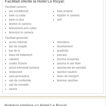
Facilitati oferite la Hotel Le Royal:
Facilitati camere:
aer conditionat
baie proprie
baie cu cada
frigider in camera
baie cu dus
seif
telefon in camera
televiziune prin cablu
televizor in camera
Facilitati generale:
acces internet
discoteca
bar de noapte
divertisment
bar de zi
gradinita
baza de tratament
parcare
cabaret
piscina acoperita
coafor, frizerie
piscina in aer liber
punct informatii turistice
spectacole de varietati
restaurant
sporturi nautice
sala gimnastica
teren de minigolf
sali de conferinte
terenuri sportive
sali de receptie
sauna
Hoteluri similare cu Hotel Le Royal: