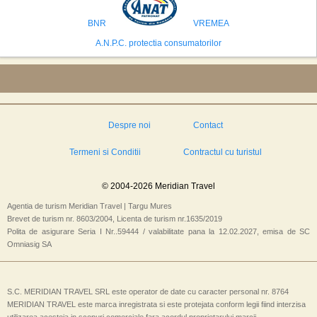
isi bazeaza oferta pe infrastructura turistica solida si capacitatea hoteliera."
BNR
VREMEA
A.N.P.C. protectia consumatorilor
Despre noi
Contact
Termeni si Conditii
Contractul cu turistul
© 2004-2026 Meridian Travel
Agentia de turism Meridian Travel | Targu Mures
Brevet de turism nr. 8603/2004, Licenta de turism nr.1635/2019
Polita de asigurare Seria I Nr..59444 / valabilitate pana la 12.02.2027, emisa de SC
Omniasig SA
S.C. MERIDIAN TRAVEL SRL este operator de date cu caracter personal nr. 8764
MERIDIAN TRAVEL este marca inregistrata si este protejata conform legii fiind interzisa
utilizarea acesteia in scopuri comerciale fara acordul proprietarului marcii