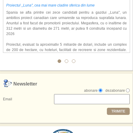
Proiectul ,,Luna'', cea mai mare cladire sferica din lume
Spania se afla printre cei zece candidati pentru a gazdui ,,Luna'', un
ambitios proiect canadian care urmareste sa reproduca suprafata lunara.
Anuntul a fost facut de promotorii proiectului. Megasfera, cu o inaltime de
312 metri si un diametru de 271 metri, ar putea fi construita incepand cu
2026
Proiectul, evaluat la aproximativ 5 miliarde de dolari, include un complex
de 200 de hectare, cu hoteluri, facilitati de recreere si zone rezidentiale.
Conceptul depaseste ideea unui simplu hotel tematic, avand ca scop
atragerea a pana la 10 milioane de turisti anual. �Luna� ar putea deveni
o atractie de top, 2,5 milioane de vizitatori fiind asteptati sa experimenteze
exclusiv simularea suprafetei lunare.
,,Credem ca exista sanse mari sa anuntam nu doar o locatie, ci poate mai
Newsletter
multe'', a declarat Michael R. Henderson, cofondator al Moon World
abonare
dezabonare
Resorts, citat de Gulf News. Potrivit acestuia, 2026 ar putea deveni un an
decisiv pentru reali zarea proiectului.
Email
Printre celelalte tari care concureaza pentru a gazdui aceasta constructie
TRIMITE
se numara Australia, Brazilia, China, Egipt, India, Polonia, Thailanda,
Statele Unite si Emiratele Arabe Unite. China si Emiratele Arabe Unite ar
avea cele mai mari sanse de a castiga licitatia. Totusi, Spania, care se
preconizeaza ca va deveni a doua cea mai vizitata tara din lume in 2025,