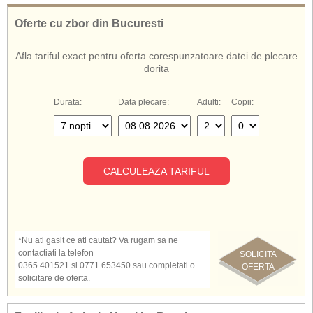
tenis, centru de sanatate, (fitness, jacuzzi, solar, sauna, masaj, jacuzzi,
baie turceasca), salon de cosmetica si infrumusetare, miniclub, terenuri de
Oferte cu zbor din Bucuresti
tenis, sporturi acvatice si alte posibilitati de sport (golf, baschet, volley,
fotbal, patinaj pe gheata, plimbari cu calul sau camila, etc.).
Afla tariful exact pentru oferta corespunzatoare datei de plecare
Hotelul Le Royal ofera servicii all inclusive
.
dorita
Durata:
Data plecare:
Adulti:
Copii:
CALCULEAZA TARIFUL
*Nu ati gasit ce ati cautat? Va rugam sa ne
contactiati la telefon
SOLICITA
0365 401521 si 0771 653450 sau completati o
OFERTA
solicitare de oferta.