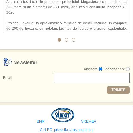
Anuntul a fost facut de promotorii proiectului. Megasfera, cu o inaltime de
312 metri si un diametru de 271 metri, ar putea fi construita incepand cu
2026
Proiectul, evaluat la aproximativ 5 miliarde de dolari, include un complex
de 200 de hectare, cu hoteluri, facilitati de recreere si zone rezidentiale.
Conceptul depaseste ideea unui simplu hotel tematic, avand ca scop
atragerea a pana la 10 milioane de turisti anual. �Luna� ar putea deveni
o atractie de top, 2,5 milioane de vizitatori fiind asteptati sa experimenteze
exclusiv simularea suprafetei lunare.
,,Credem ca exista sanse mari sa anuntam nu doar o locatie, ci poate mai
Newsletter
multe'', a declarat Michael R. Henderson, cofondator al Moon World
abonare
dezabonare
Resorts, citat de Gulf News. Potrivit acestuia, 2026 ar putea deveni un an
decisiv pentru reali zarea proiectului.
Email
Printre celelalte tari care concureaza pentru a gazdui aceasta constructie
TRIMITE
se numara Australia, Brazilia, China, Egipt, India, Polonia, Thailanda,
Statele Unite si Emiratele Arabe Unite. China si Emiratele Arabe Unite ar
avea cele mai mari sanse de a castiga licitatia. Totusi, Spania, care se
preconizeaza ca va deveni a doua cea mai vizitata tara din lume in 2025,
isi bazeaza oferta pe infrastructura turistica solida si capacitatea hoteliera."
BNR
VREMEA
A.N.P.C. protectia consumatorilor