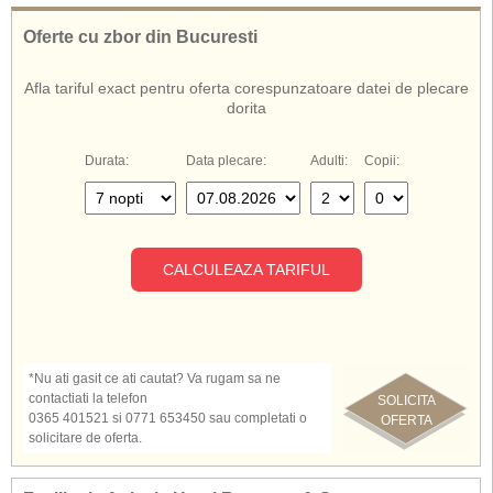
Oferte cu zbor din Bucuresti
Afla tariful exact pentru oferta corespunzatoare datei de plecare
dorita
Durata:
Data plecare:
Adulti:
Copii:
CALCULEAZA TARIFUL
*Nu ati gasit ce ati cautat? Va rugam sa ne
contactiati la telefon
SOLICITA
0365 401521 si 0771 653450 sau completati o
OFERTA
solicitare de oferta.