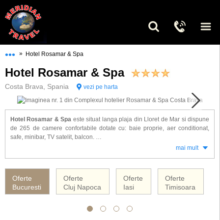
•••
»
Hotel Rosamar & Spa
Hotel Rosamar & Spa
Costa Brava, Spania
vezi pe harta
Hotel Rosamar & Spa
este situat langa plaja din Lloret de Mar si dispune
de 265 de camere confortabile dotate cu: baie proprie, aer conditionat,
safe, minibar, TV satelit, balcon.
mai mult
Alte facilitati la hotel Rosamar: restaurant, bar, 3 piscine ( 2 exterioare pt.
adulti si copii, una acoperita si incalzita), centru fitness, acces gratuit la
AquaGarden Club situat in Rosamar Garden Complex, miniclub copii, club
Oferte
Oferte
Oferte
Oferte
de dans, centru spa, mini disco, activitati pt. copii, sporturi nautice si de sol,
Bucuresti
Cluj Napoca
Iasi
Timisoara
parcare.