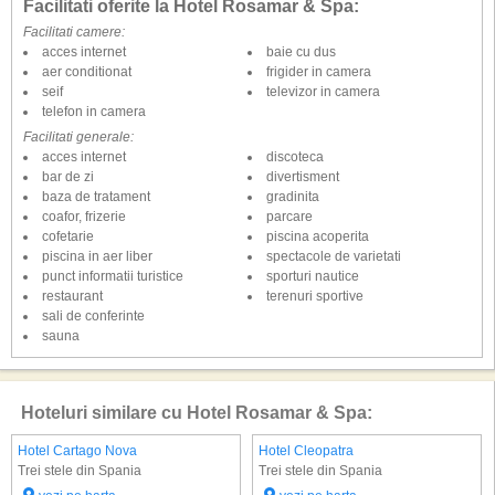
Facilitati oferite la Hotel Rosamar & Spa:
Facilitati camere:
acces internet
baie cu dus
aer conditionat
frigider in camera
seif
televizor in camera
telefon in camera
Facilitati generale:
acces internet
discoteca
bar de zi
divertisment
baza de tratament
gradinita
coafor, frizerie
parcare
cofetarie
piscina acoperita
piscina in aer liber
spectacole de varietati
punct informatii turistice
sporturi nautice
restaurant
terenuri sportive
sali de conferinte
sauna
Hoteluri similare cu Hotel Rosamar & Spa:
Hotel Cartago Nova
Hotel Cleopatra
Trei stele din Spania
Trei stele din Spania