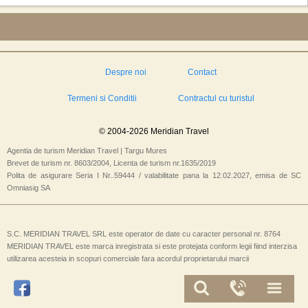
Despre noi
Contact
Termeni si Conditii
Contractul cu turistul
© 2004-2026 Meridian Travel
Agentia de turism Meridian Travel | Targu Mures
Brevet de turism nr. 8603/2004, Licenta de turism nr.1635/2019
Polita de asigurare Seria I Nr..59444 / valabilitate pana la 12.02.2027, emisa de SC
Omniasig SA
S.C. MERIDIAN TRAVEL SRL este operator de date cu caracter personal nr. 8764
MERIDIAN TRAVEL este marca inregistrata si este protejata conform legii fiind interzisa
utilizarea acesteia in scopuri comerciale fara acordul proprietarului marcii