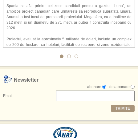
Spania se afla printre cei zece candidati pentru a gazdui ,,Luna'', un
ambitios proiect canadian care urmareste sa reproduca suprafata lunara.
Anuntul a fost facut de promotorii proiectului. Megasfera, cu o inaltime de
312 metri si un diametru de 271 metri, ar putea fi construita incepand cu
2026
Proiectul, evaluat la aproximativ 5 miliarde de dolari, include un complex
de 200 de hectare, cu hoteluri, facilitati de recreere si zone rezidentiale.
Conceptul depaseste ideea unui simplu hotel tematic, avand ca scop
atragerea a pana la 10 milioane de turisti anual. �Luna� ar putea deveni
o atractie de top, 2,5 milioane de vizitatori fiind asteptati sa experimenteze
exclusiv simularea suprafetei lunare.
,,Credem ca exista sanse mari sa anuntam nu doar o locatie, ci poate mai
Newsletter
multe'', a declarat Michael R. Henderson, cofondator al Moon World
abonare
dezabonare
Resorts, citat de Gulf News. Potrivit acestuia, 2026 ar putea deveni un an
decisiv pentru reali zarea proiectului.
Email
Printre celelalte tari care concureaza pentru a gazdui aceasta constructie
TRIMITE
se numara Australia, Brazilia, China, Egipt, India, Polonia, Thailanda,
Statele Unite si Emiratele Arabe Unite. China si Emiratele Arabe Unite ar
avea cele mai mari sanse de a castiga licitatia. Totusi, Spania, care se
preconizeaza ca va deveni a doua cea mai vizitata tara din lume in 2025,
isi bazeaza oferta pe infrastructura turistica solida si capacitatea hoteliera."