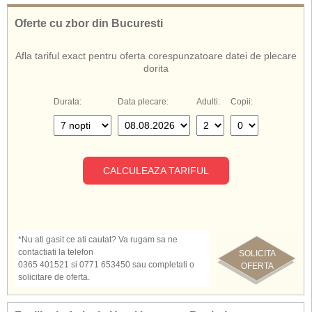
Oferte cu zbor din Bucuresti
Afla tariful exact pentru oferta corespunzatoare datei de plecare
dorita
Durata:
Data plecare:
Adulti:
Copii:
CALCULEAZA TARIFUL
*Nu ati gasit ce ati cautat? Va rugam sa ne
contactiati la telefon
SOLICITA
0365 401521 si 0771 653450 sau completati o
OFERTA
solicitare de oferta.