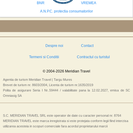
BNR
VREMEA
A.N.P.C. protectia consumatorilor
Despre noi
Contact
Termeni si Conditii
Contractul cu turistul
© 2004-2026 Meridian Travel
Agentia de turism Meridian Travel | Targu Mures
Brevet de turism nr. 8603/2004, Licenta de turism nr.1635/2019
Polita de asigurare Seria I Nr..59444 / valabilitate pana la 12.02.2027, emisa de SC
Omniasig SA
S.C. MERIDIAN TRAVEL SRL este operator de date cu caracter personal nr. 8764
MERIDIAN TRAVEL este marca inregistrata si este protejata conform legii fiind interzisa
utilizarea acesteia in scopuri comerciale fara acordul proprietarului marcii