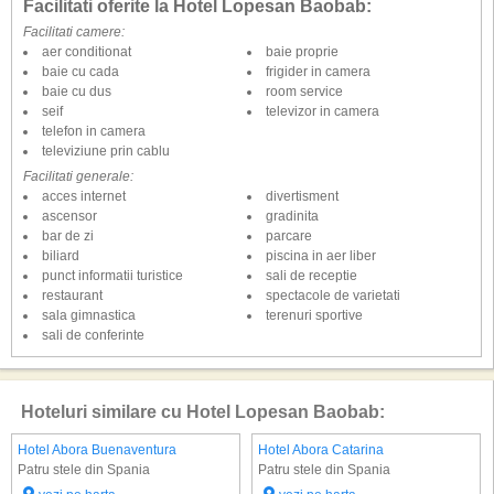
Facilitati oferite la Hotel Lopesan Baobab:
Facilitati camere:
aer conditionat
baie proprie
baie cu cada
frigider in camera
baie cu dus
room service
seif
televizor in camera
telefon in camera
televiziune prin cablu
Facilitati generale:
acces internet
divertisment
ascensor
gradinita
bar de zi
parcare
biliard
piscina in aer liber
punct informatii turistice
sali de receptie
restaurant
spectacole de varietati
sala gimnastica
terenuri sportive
sali de conferinte
Hoteluri similare cu Hotel Lopesan Baobab:
Hotel Abora Buenaventura
Hotel Abora Catarina
Patru stele din Spania
Patru stele din Spania