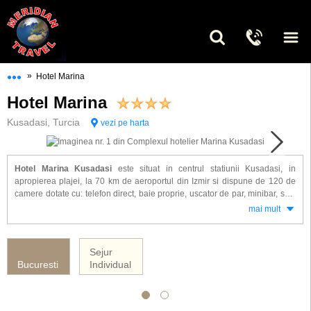
•••
»
Hotel Marina
Hotel Marina
Kusadasi, Turcia
vezi pe harta
Hotel Marina Kusadasi
este situat in centrul statiunii Kusadasi, in
apropierea plajei, la 70 km de aeroportul din Izmir si dispune de 120 de
camere dotate cu: telefon direct, baie proprie, uscator de par, minibar, seif,
TV satelit, aer conditionat, balcon.
mai mult
Alte facilitati oferite la hotel Marina Kusadasi: restaurante, cofetarie,
piscina, sali de conferinta, loc de joaca pentru copii, animatie, internet,
Sejur
curatatorie / spalatorie, seif.
Bucuresti
Individual
Complexul Marina Kusadasi ofera servicii all inclusive.