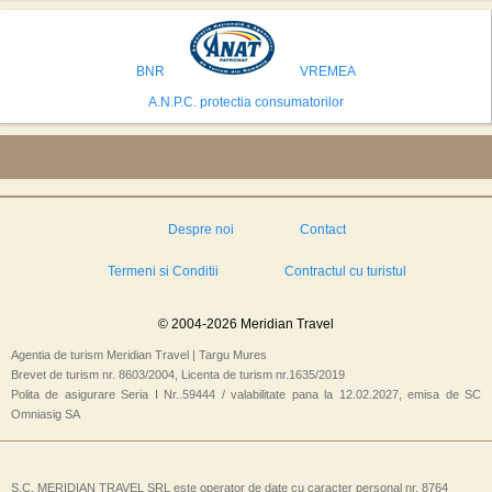
avea cele mai mari sanse de a castiga licitatia. Totusi, Spania, care se
preconizeaza ca va deveni a doua cea mai vizitata tara din lume in 2025,
isi bazeaza oferta pe infrastructura turistica solida si capacitatea hoteliera."
BNR
VREMEA
A.N.P.C. protectia consumatorilor
Despre noi
Contact
Termeni si Conditii
Contractul cu turistul
© 2004-2026 Meridian Travel
Agentia de turism Meridian Travel | Targu Mures
Brevet de turism nr. 8603/2004, Licenta de turism nr.1635/2019
Polita de asigurare Seria I Nr..59444 / valabilitate pana la 12.02.2027, emisa de SC
Omniasig SA
S.C. MERIDIAN TRAVEL SRL este operator de date cu caracter personal nr. 8764