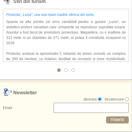
Stiri din turism
Proiectul ,,Luna'', cea mai mare cladire sferica din lume
Spania se afla printre cei zece candidati pentru a gazdui ,,Luna'', un
ambitios proiect canadian care urmareste sa reproduca suprafata lunara.
Anuntul a fost facut de promotorii proiectului. Megasfera, cu o inaltime de
312 metri si un diametru de 271 metri, ar putea fi construita incepand cu
2026
Proiectul, evaluat la aproximativ 5 miliarde de dolari, include un complex
de 200 de hectare, cu hoteluri, facilitati de recreere si zone rezidentiale.
Conceptul depaseste ideea unui simplu hotel tematic, avand ca scop
atragerea a pana la 10 milioane de turisti anual. �Luna� ar putea deveni
o atractie de top, 2,5 milioane de vizitatori fiind asteptati sa experimenteze
exclusiv simularea suprafetei lunare.
,,Credem ca exista sanse mari sa anuntam nu doar o locatie, ci poate mai
Newsletter
multe'', a declarat Michael R. Henderson, cofondator al Moon World
abonare
dezabonare
Resorts, citat de Gulf News. Potrivit acestuia, 2026 ar putea deveni un an
decisiv pentru reali zarea proiectului.
Email
Printre celelalte tari care concureaza pentru a gazdui aceasta constructie
TRIMITE
se numara Australia, Brazilia, China, Egipt, India, Polonia, Thailanda,
Statele Unite si Emiratele Arabe Unite. China si Emiratele Arabe Unite ar