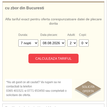
cu zbor din Bucuresti
Afla tariful exact pentru oferta corespunzatoare datei de plecare
dorita
Durata:
Data plecare:
Adulti:
Copii:
CALCULEAZA TARIFUL
*Nu ati gasit ce ati cautat? Va rugam sa ne
contactiati la telefon
SOLICITA
0365 401521 si 0771 653450 sau completati o
OFERTA
solicitare de oferta.