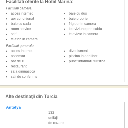
Facilitati oferite la Hotel Marina:
Facilitati camere:
acces internet
baie cu dus
aer conditionat
baie proprie
baie cu cada
frigider in camera
room service
televiziune prin cablu
seif
televizor in camera
telefon in camera
Facilitati generale:
acces internet
divertisment
ascensor
piscina in aer liber
bar de zi
punct informatii turistice
restaurant
sala gimnastica
sali de conferinte
Alte destinaţii din Turcia
Antalya
132
unităţi
de cazare