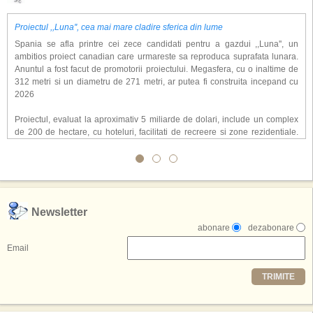
Proiectul ,,Luna'', cea mai mare cladire sferica din lume
Spania se afla printre cei zece candidati pentru a gazdui ,,Luna'', un
ambitios proiect canadian care urmareste sa reproduca suprafata lunara.
Anuntul a fost facut de promotorii proiectului. Megasfera, cu o inaltime de
312 metri si un diametru de 271 metri, ar putea fi construita incepand cu
2026
Proiectul, evaluat la aproximativ 5 miliarde de dolari, include un complex
de 200 de hectare, cu hoteluri, facilitati de recreere si zone rezidentiale.
Conceptul depaseste ideea unui simplu hotel tematic, avand ca scop
atragerea a pana la 10 milioane de turisti anual. �Luna� ar putea deveni
o atractie de top, 2,5 milioane de vizitatori fiind asteptati sa experimenteze
exclusiv simularea suprafetei lunare.
,,Credem ca exista sanse mari sa anuntam nu doar o locatie, ci poate mai
Newsletter
multe'', a declarat Michael R. Henderson, cofondator al Moon World
abonare
dezabonare
Resorts, citat de Gulf News. Potrivit acestuia, 2026 ar putea deveni un an
decisiv pentru reali zarea proiectului.
Email
Printre celelalte tari care concureaza pentru a gazdui aceasta constructie
TRIMITE
se numara Australia, Brazilia, China, Egipt, India, Polonia, Thailanda,
Statele Unite si Emiratele Arabe Unite. China si Emiratele Arabe Unite ar
avea cele mai mari sanse de a castiga licitatia. Totusi, Spania, care se