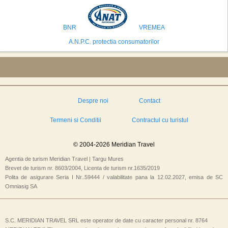
preconizeaza ca va deveni a doua cea mai vizitata tara din lume in 2025,
isi bazeaza oferta pe infrastructura turistica solida si capacitatea hoteliera."
BNR
VREMEA
A.N.P.C. protectia consumatorilor
Despre noi
Contact
Termeni si Conditii
Contractul cu turistul
© 2004-2026 Meridian Travel
Agentia de turism Meridian Travel | Targu Mures
Brevet de turism nr. 8603/2004, Licenta de turism nr.1635/2019
Polita de asigurare Seria I Nr..59444 / valabilitate pana la 12.02.2027, emisa de SC
Omniasig SA
S.C. MERIDIAN TRAVEL SRL este operator de date cu caracter personal nr. 8764