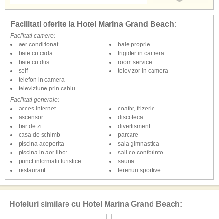
restaurant principal cu 285 de locuri in interior si 2 terase cu vedere
Facilitati oferite la Hotel Marina Grand Beach:
panoramica, scaune inalte in restaurant (copii)
lobby bar
Facilitati camere:
bar la piscina
aer conditionat
baie proprie
patiserie
baie cu cada
frigider in camera
bar Mezzanine
baie cu dus
room service
restaurant cu terasa
seif
televizor in camera
piscina interioara
telefon in camera
piscina in aer liber pentru adulti, piscina exterioara separata pentru copii;
televiziune prin cablu
umbrele de soare si sezlonguri gratuite langa piscina; prosoape - se cere
Facilitati generale:
depozit
acces internet
coafor, frizerie
fitness
ascensor
discoteca
tenis de masa
bar de zi
divertisment
sala de squash
casa de schimb
parcare
programe de animatie pentru adulti (6 zile/saptamana), programe de
piscina acoperita
sala gimnastica
animatie pentru copii (de 6 ori pe saptamana, 4 - 12 ani)
piscina in aer liber
sali de conferinte
mini Club (de 6 ori pe saptamana, 4 - 12 ani)
punct informatii turistice
sauna
servicii de bona (4 - 12 ani, contra cost, necesita rezervare)
restaurant
terenuri sportive
Wi-Fi in lobby
schimb valutar
room service (contra cost)
biliard
Hoteluri similare cu Hotel Marina Grand Beach:
masaj
centru Spa: sauna, baie de aburi, camera de zapada, camera de sare,