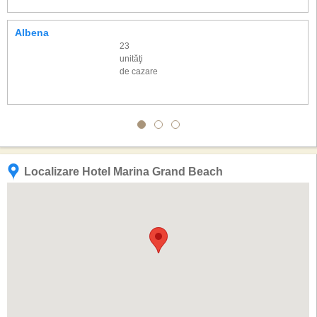
Fitness, tenis de masa, squash (rezervare necesara)
Mini club, mini disco, jocuri, activitati, animatie pentru copii 4-12 ani 6 zile
Albena
pe saptamana
23
Animatie pentru adulti, activitati sportive, jocuri si spectacole 6 zile pe
unităţi
saptamana
de cazare
Internet wifi in camere si spatiile publice
Restaurantul a la carte este in aer liber, cu capacitate limitata si este
posibil sa nu fie deschis la inceputul si la sfarsitul sezonului
Contra cost: bauturi importate, proceduri Spa, biliard, inchiriere biciclete,
sezlonguri si umbrele pe plaja, parcare.
Check-in: 14:00, check-out: 12:00
Localizare Hotel Marina Grand Beach