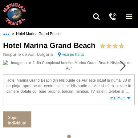
•••
»
Hotel Marina Grand Beach
Hotel Marina Grand Beach
Nisipurile de Aur, Bulgaria
vezi pe harta
Hotel Marina Grand Beach din Nisipurile de Aur este situat la numai 30 m
de plaja, aproape de centrul statiunii Nisipurile de Aur si ofera cazare in
camere dotate cu: baie proprie, balcon, minibar, TV satelit, telefon si aer
conditionat.
mai mult
Alte facilitati gasite la hotel Marina Grand Beach: restaurant, lobby bar,
club de noapte, piscina exterioara, piscina interioara, piscina pentru copii,
Sejur
sezlonguri gratuite la piscina, bar la piscina, centru balneo, centru medical,
Individual
fitness, sauna, solar, club pentru copii, frizerie, spalatorie, discoteca, teren
de tenis, salon de infrumusetare, internet, parcare, room service, centru de
afaceri si sala de conferinta (175 locuri).