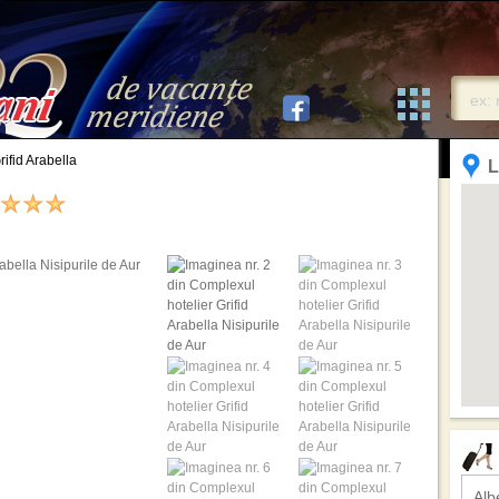
rifid Arabella
L
Alb