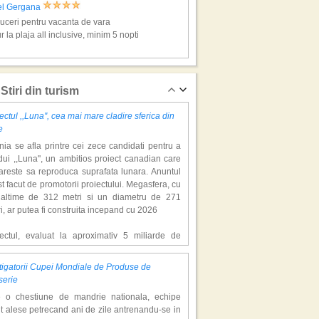
el Gergana
ceri pentru vacanta de vara
r la plaja all inclusive, minim 5 nopti
ena, super vacante
Stiri din turism
ectul ,,Luna'', cea mai mare cladire sferica din
e
ia se afla printre cei zece candidati pentru a
ui ,,Luna'', un ambitios proiect canadian care
areste sa reproduca suprafata lunara. Anuntul
st facut de promotorii proiectului. Megasfera, cu
naltime de 312 metri si un diametru de 271
l Kaliakra Superior
i, ar putea fi construita incepand cu 2026
ceri pentru vacanta de vara
r la plaja all inclusive, minim 5 nopti
iectul, evaluat la aproximativ 5 miliarde de
ari, include un complex de 200 de hectare, cu
luri, facilitati de recreere si zone rezidentiale.
igatorii Cupei Mondiale de Produse de
ceptul depaseste ideea unui simplu hotel
ipurile de Aur, super vacante
serie
atic, avand ca scop atragerea a pana la 10
e o chestiune de mandrie nationala, echipe
oane de turisti anual. �Luna� ar putea deveni
t alese petrecand ani de zile antrenandu-se in
ractie de top, 2,5 milioane de vizitatori fiind