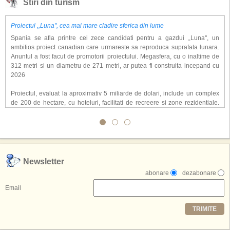
Stiri din turism
Proiectul ,,Luna'', cea mai mare cladire sferica din lume
Spania se afla printre cei zece candidati pentru a gazdui ,,Luna'', un
ambitios proiect canadian care urmareste sa reproduca suprafata lunara.
Anuntul a fost facut de promotorii proiectului. Megasfera, cu o inaltime de
312 metri si un diametru de 271 metri, ar putea fi construita incepand cu
2026
Proiectul, evaluat la aproximativ 5 miliarde de dolari, include un complex
de 200 de hectare, cu hoteluri, facilitati de recreere si zone rezidentiale.
Conceptul depaseste ideea unui simplu hotel tematic, avand ca scop
atragerea a pana la 10 milioane de turisti anual. �Luna� ar putea deveni
o atractie de top, 2,5 milioane de vizitatori fiind asteptati sa experimenteze
exclusiv simularea suprafetei lunare.
,,Credem ca exista sanse mari sa anuntam nu doar o locatie, ci poate mai
Newsletter
multe'', a declarat Michael R. Henderson, cofondator al Moon World
abonare
dezabonare
Resorts, citat de Gulf News. Potrivit acestuia, 2026 ar putea deveni un an
decisiv pentru reali zarea proiectului.
Email
Printre celelalte tari care concureaza pentru a gazdui aceasta constructie
TRIMITE
se numara Australia, Brazilia, China, Egipt, India, Polonia, Thailanda,
Statele Unite si Emiratele Arabe Unite. China si Emiratele Arabe Unite ar