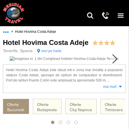
•••
»
Hotel Hovima Costa Adeje
Hotel Hovima Costa Adeje
Tenerife, Spania
vezi pe harta
Hotel Hovima Costa Adeje este situat intr-o zona mai linistita a popularei
statiuni Costa Adeje, aproape de optiuni de cumparaturi si divertisment.
Port de iahturi Puerto Colón este amplasat la aproximativ 500 m.
mai mult
Distanta de la aeroport:
Tenerife South (TFS) este la 17 km de hotel.
Oferte
Oferte
Oferte
Oferte
Descrierea hotelului
Bucuresti
Budapesta
Cluj Napoca
Timisoara
303 camere
9 etaje
hol cu receptie
lifturi