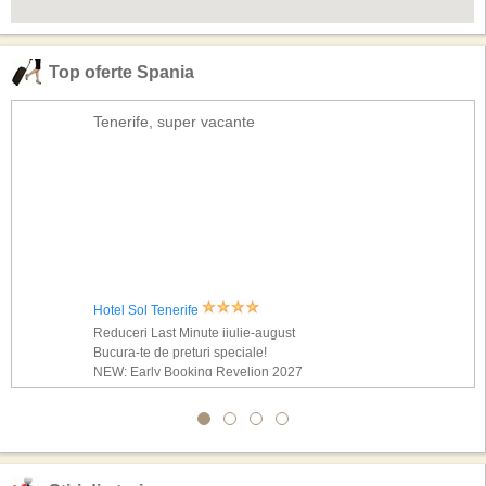
Fanabe Beach at 610m away
Chayofita Hill at 3.41Km away
Spa Vitanova at 1.16Km away
Top oferte Spania
Tenerife Top Training at 3.00Km away
Golf Las Americas at 2.67Km away
Tenerife, super vacante
Hotel Sol Tenerife
Reduceri Last Minute iiulie-august
Bucura-te de preturi speciale!
NEW: Early Booking Revelion 2027