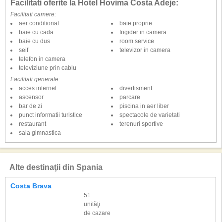
Facilitati oferite la Hotel Hovima Costa Adeje:
Mic dejun si cina tip bufet.
Facilitati camere:
aer conditionat
baie proprie
*Optiunea de a cumpara un program all-inclusive.
baie cu cada
frigider in camera
baie cu dus
room service
**Pentru cina este necesara tinuta formala.
seif
televizor in camera
telefon in camera
Plaja
televiziune prin cablu
Populara plaja Playa de Fanabe cu o intrare treptata la mare este la
aproximativ 200 m
Facilitati generale:
Sezlonguri si umbrele contra cost
acces internet
divertisment
ascensor
parcare
Activitati sportive
bar de zi
piscina in aer liber
Contra cost: fitness, tenis si un mic teren de fotbal.
punct informatii turistice
spectacole de varietati
restaurant
terenuri sportive
Stravovanie
sala gimnastica
Mic dejun, pranz si cina tip bufet
Mic dejun continental (11:00 a.m.-1:00 p.m.)
Gustare usoara la barul de la piscina (10.00-13.00 si 15.00-18.30)
Alte destinaţii din Spania
Bauturi alcoolice si nealcoolice selectate de productie locala (10.00
a.m.-11.00 p.m.)
Costa Brava
Carduri
51
VISA, CE/MC.
unităţi
de cazare