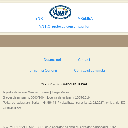
avea cele mai mari sanse de a castiga licitatia. Totusi, Spania, care se
preconizeaza ca va deveni a doua cea mai vizitata tara din lume in 2025,
isi bazeaza oferta pe infrastructura turistica solida si capacitatea hoteliera."
BNR
VREMEA
A.N.P.C. protectia consumatorilor
Despre noi
Contact
Termeni si Conditii
Contractul cu turistul
© 2004-2026 Meridian Travel
Agentia de turism Meridian Travel | Targu Mures
Brevet de turism nr. 8603/2004, Licenta de turism nr.1635/2019
Polita de asigurare Seria I Nr..59444 / valabilitate pana la 12.02.2027, emisa de SC
Omniasig SA
S.C. MERIDIAN TRAVEL SRL este operator de date cu caracter personal nr. 8764