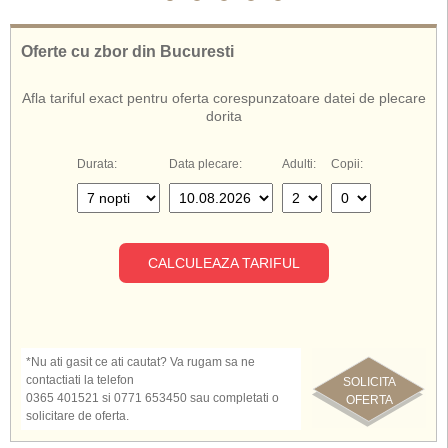
Hotelul Mediterranean Palace ofera servicii cu mic dejun/
demipensiune
.
Oferte cu zbor din Bucuresti
De asemenea, cunoscut si sub numele de:
Hotel Mediterranean Palace Tenerife
Afla tariful exact pentru oferta corespunzatoare datei de plecare
Mediterranean Palace Tenerife
dorita
Mediterranean Palace Hotel Tenerife
Hotel Mediterranean Palace Spania
Durata:
Data plecare:
Adulti:
Copii:
CALCULEAZA TARIFUL
*Nu ati gasit ce ati cautat? Va rugam sa ne
contactiati la telefon
SOLICITA
0365 401521 si 0771 653450 sau completati o
OFERTA
solicitare de oferta.