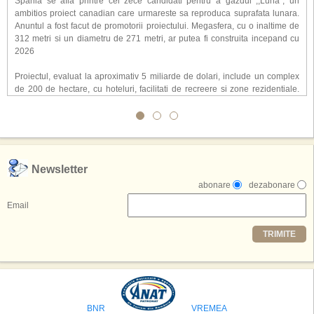
Spania se afla printre cei zece candidati pentru a gazdui ,,Luna'', un
ambitios proiect canadian care urmareste sa reproduca suprafata lunara.
Anuntul a fost facut de promotorii proiectului. Megasfera, cu o inaltime de
312 metri si un diametru de 271 metri, ar putea fi construita incepand cu
2026
Proiectul, evaluat la aproximativ 5 miliarde de dolari, include un complex
de 200 de hectare, cu hoteluri, facilitati de recreere si zone rezidentiale.
Conceptul depaseste ideea unui simplu hotel tematic, avand ca scop
atragerea a pana la 10 milioane de turisti anual. �Luna� ar putea deveni
o atractie de top, 2,5 milioane de vizitatori fiind asteptati sa experimenteze
exclusiv simularea suprafetei lunare.
,,Credem ca exista sanse mari sa anuntam nu doar o locatie, ci poate mai
Newsletter
multe'', a declarat Michael R. Henderson, cofondator al Moon World
abonare
dezabonare
Resorts, citat de Gulf News. Potrivit acestuia, 2026 ar putea deveni un an
decisiv pentru reali zarea proiectului.
Email
Printre celelalte tari care concureaza pentru a gazdui aceasta constructie
TRIMITE
se numara Australia, Brazilia, China, Egipt, India, Polonia, Thailanda,
Statele Unite si Emiratele Arabe Unite. China si Emiratele Arabe Unite ar
avea cele mai mari sanse de a castiga licitatia. Totusi, Spania, care se
preconizeaza ca va deveni a doua cea mai vizitata tara din lume in 2025,
isi bazeaza oferta pe infrastructura turistica solida si capacitatea hoteliera."
BNR
VREMEA