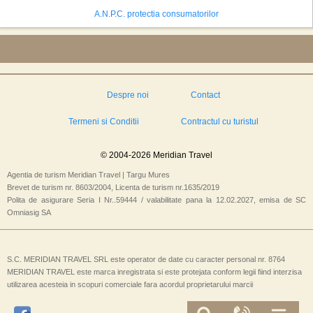
A.N.P.C. protectia consumatorilor
Despre noi
Contact
Termeni si Conditii
Contractul cu turistul
© 2004-2026 Meridian Travel
Agentia de turism Meridian Travel | Targu Mures
Brevet de turism nr. 8603/2004, Licenta de turism nr.1635/2019
Polita de asigurare Seria I Nr..59444 / valabilitate pana la 12.02.2027, emisa de SC
Omniasig SA
S.C. MERIDIAN TRAVEL SRL este operator de date cu caracter personal nr. 8764
MERIDIAN TRAVEL este marca inregistrata si este protejata conform legii fiind interzisa
utilizarea acesteia in scopuri comerciale fara acordul proprietarului marcii