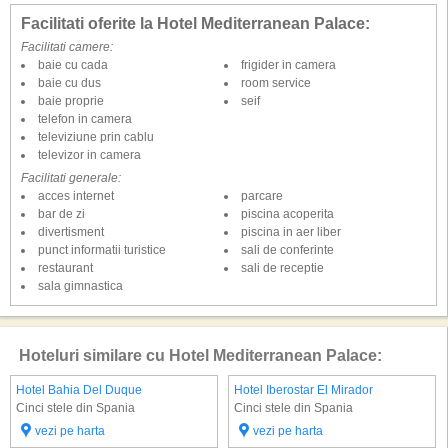
Facilitati oferite la Hotel Mediterranean Palace:
Facilitati camere:
baie cu cada
frigider in camera
baie cu dus
room service
baie proprie
seif
telefon in camera
televiziune prin cablu
televizor in camera
Facilitati generale:
acces internet
parcare
bar de zi
piscina acoperita
divertisment
piscina in aer liber
punct informatii turistice
sali de conferinte
restaurant
sali de receptie
sala gimnastica
Hoteluri similare cu Hotel Mediterranean Palace:
Hotel Bahia Del Duque
Hotel Iberostar El Mirador
Cinci stele din Spania
Cinci stele din Spania
vezi pe harta
vezi pe harta