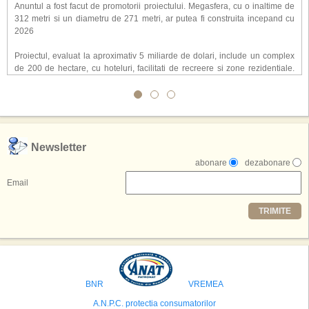
Anuntul a fost facut de promotorii proiectului. Megasfera, cu o inaltime de
312 metri si un diametru de 271 metri, ar putea fi construita incepand cu
2026
Proiectul, evaluat la aproximativ 5 miliarde de dolari, include un complex
de 200 de hectare, cu hoteluri, facilitati de recreere si zone rezidentiale.
Conceptul depaseste ideea unui simplu hotel tematic, avand ca scop
atragerea a pana la 10 milioane de turisti anual. �Luna� ar putea deveni
o atractie de top, 2,5 milioane de vizitatori fiind asteptati sa experimenteze
exclusiv simularea suprafetei lunare.
,,Credem ca exista sanse mari sa anuntam nu doar o locatie, ci poate mai
Newsletter
multe'', a declarat Michael R. Henderson, cofondator al Moon World
abonare
dezabonare
Resorts, citat de Gulf News. Potrivit acestuia, 2026 ar putea deveni un an
decisiv pentru reali zarea proiectului.
Email
Printre celelalte tari care concureaza pentru a gazdui aceasta constructie
TRIMITE
se numara Australia, Brazilia, China, Egipt, India, Polonia, Thailanda,
Statele Unite si Emiratele Arabe Unite. China si Emiratele Arabe Unite ar
avea cele mai mari sanse de a castiga licitatia. Totusi, Spania, care se
preconizeaza ca va deveni a doua cea mai vizitata tara din lume in 2025,
isi bazeaza oferta pe infrastructura turistica solida si capacitatea hoteliera."
BNR
VREMEA
A.N.P.C. protectia consumatorilor