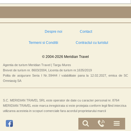
Despre noi
Contact
Termeni si Conditii
Contractul cu turistul
© 2004-2026 Meridian Travel
Agentia de turism Meridian Travel | Targu Mures
Brevet de turism nr. 8603/2004, Licenta de turism nr.1635/2019
Polita de asigurare Seria I Nr..59444 / valabilitate pana la 12.02.2027, emisa de SC
Omniasig SA
S.C. MERIDIAN TRAVEL SRL este operator de date cu caracter personal nr. 8764
MERIDIAN TRAVEL este marca inregistrata si este protejata conform legii fiind interzisa
utilizarea acesteia in scopuri comerciale fara acordul proprietarului marcii