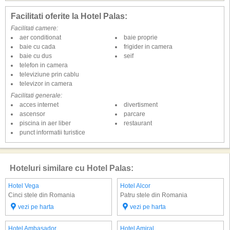
Facilitati oferite la Hotel Palas:
Facilitati camere:
aer conditionat
baie proprie
baie cu cada
frigider in camera
baie cu dus
seif
telefon in camera
televiziune prin cablu
televizor in camera
Facilitati generale:
acces internet
divertisment
ascensor
parcare
piscina in aer liber
restaurant
punct informatii turistice
Hoteluri similare cu Hotel Palas:
Hotel Vega
Hotel Alcor
Cinci stele din Romania
Patru stele din Romania
vezi pe harta
vezi pe harta
Hotel Ambasador
Hotel Amiral