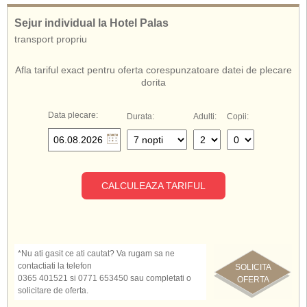
De asemenea, cunoscut si sub numele de:
Sejur individual la Hotel Palas
Hotel Palas Mamaia
transport propriu
Palas Mamaia
Palas Hotel Mamaia
Hotel Palas Romania
Afla tariful exact pentru oferta corespunzatoare datei de plecare
dorita
Data plecare:
Durata:
Adulti:
Copii:
CALCULEAZA TARIFUL
*Nu ati gasit ce ati cautat? Va rugam sa ne
contactiati la telefon
SOLICITA
0365 401521 si 0771 653450 sau completati o
OFERTA
solicitare de oferta.