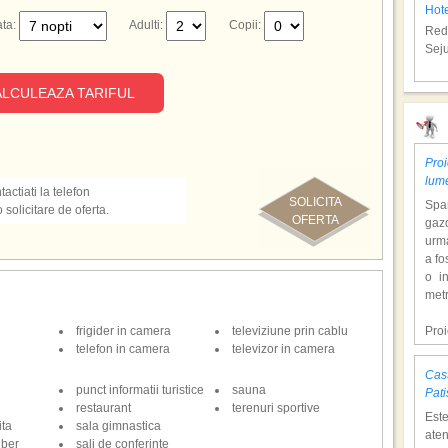
baie cu cada, uscator de par, TV cablu, telefon, frigider, Wi-Fi (contra
Hote
ta:
Adulti:
Copii:
Redu
Seju
LCULEAZA TARIFUL
Nis
Proi
nguri gratuite langa
lum
actiati la telefon
SOLICITA
Span
olicitare de oferta.
OFERTA
 programului de animatie)
gazd
/ germana)
urm
a fo
o i
:
Hote
metr
Redu
Seju
frigider in camera
televiziune prin cablu
Pro
telefon in camera
televizor in camera
dol
p
hote
Cast
Con
punct informatii turistice
sauna
Nis
Pati
tem
restaurant
terenuri sportive
Est
mili
ita
sala gimnastica
aten
ax. 5 kg, contra cost).
o at
iber
sali de conferinte