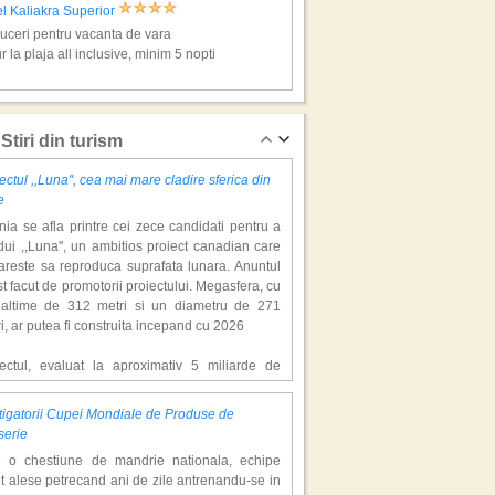
l Kaliakra Superior
ceri pentru vacanta de vara
r la plaja all inclusive, minim 5 nopti
ipurile de Aur, super vacante
Stiri din turism
ectul ,,Luna'', cea mai mare cladire sferica din
e
ia se afla printre cei zece candidati pentru a
ui ,,Luna'', un ambitios proiect canadian care
areste sa reproduca suprafata lunara. Anuntul
st facut de promotorii proiectului. Megasfera, cu
naltime de 312 metri si un diametru de 271
l Dolce Vita
i, ar putea fi construita incepand cu 2026
ceri pentru vacanta de vara
r la plaja all inclusive, minim 5 nopti
iectul, evaluat la aproximativ 5 miliarde de
ari, include un complex de 200 de hectare, cu
luri, facilitati de recreere si zone rezidentiale.
igatorii Cupei Mondiale de Produse de
ceptul depaseste ideea unui simplu hotel
ipurile de Aur, super vacante
serie
atic, avand ca scop atragerea a pana la 10
e o chestiune de mandrie nationala, echipe
oane de turisti anual. �Luna� ar putea deveni
t alese petrecand ani de zile antrenandu-se in
ractie de top, 2,5 milioane de vizitatori fiind