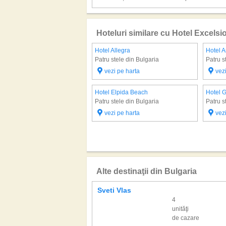
DESCRIEREA CONCEPTULUI ALL INCLUSIV
Mic dejun bufet 07:30-10:00, pranz bufet 12:30
Hoteluri similare cu Hotel Excelsio
Lobby bar, bar la piscina
Piscina pentru adulti si o piscina mica separa
Hotel Allegra
Hotel 
gratuite
Patru stele din Bulgaria
Patru s
Jacuzzi langa piscina
vezi pe harta
vez
Club pentru copii 4 si 12 ani, loc de joaca pen
cina
Hotel Elpida Beach
Hotel G
Animatie cu program de zi si seara 5 zile/sapta
Patru stele din Bulgaria
Patru s
prealabila)
Contra cost: minibar la cerere, transfer de la a
vezi pe harta
vez
functie de disponibilitate 20 BGN/zi
Alte destinaţii din Bulgaria
Sveti Vlas
4
unităţi
de cazare