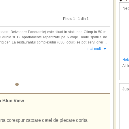
Nep
Photo 1 - 1 din 1
eatru-Belvedere-Panoramic) este situat in statiunea Olimp la 50 m.
 duble si 12 apartamente repartizate pe 6 etaje. Toate spatiile de
rigider. La restaurantul complexului (630 locuri) se pot servi diferite
le. Pranzul si cina se servesc in sistem bonuri valorice.
mai mult
iew: lift, bar, discoteca, cafenea, bar cu terasa la etajul VII, casa de
Hot
osmetica, piscina si parcare.
All 
Jup
ia Blue View
ferta corespunzatoare datei de plecare dorita