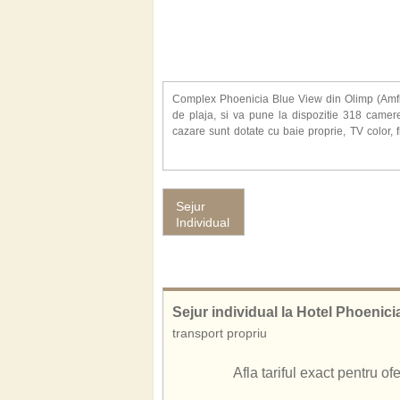
Complex Phoenicia Blue View din Olimp (Amfit
de plaja, si va pune la dispozitie 318 camere
cazare sunt dotate cu baie proprie, TV color, f
preparate culinare traditionale sau internationa
Alte facilitati gasite la hotel Phoenicia Blue V
schimb valutar, magazine, salon de frizerie si c
Sejur
Individual
Sejur individual la Hotel Phoenic
transport propriu
Afla tariful exact pentru o