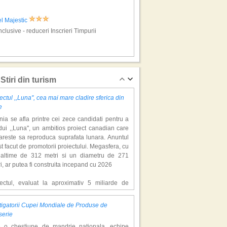
l Majestic
Inclusive - reduceri Inscrieri Timpurii
urn, vacanta pe litoral
Stiri din turism
ectul ,,Luna'', cea mai mare cladire sferica din
e
ia se afla printre cei zece candidati pentru a
ui ,,Luna'', un ambitios proiect canadian care
areste sa reproduca suprafata lunara. Anuntul
st facut de promotorii proiectului. Megasfera, cu
naltime de 312 metri si un diametru de 271
l Safir Blue
i, ar putea fi construita incepand cu 2026
Inclusive - reduceri Inscrieri Timpurii
iectul, evaluat la aproximativ 5 miliarde de
ari, include un complex de 200 de hectare, cu
luri, facilitati de recreere si zone rezidentiale.
igatorii Cupei Mondiale de Produse de
ceptul depaseste ideea unui simplu hotel
tun, vacanta pe litoral
serie
atic, avand ca scop atragerea a pana la 10
e o chestiune de mandrie nationala, echipe