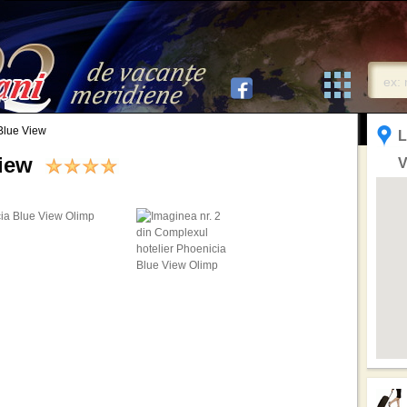
Blue View
L
View
V