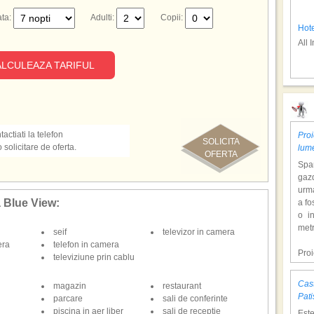
ta:
Adulti:
Copii:
Hote
All 
LCULEAZA TARIFUL
Sat
actiati la telefon
Proi
SOLICITA
olicitare de oferta.
lum
OFERTA
Span
gazd
urm
a Blue View:
a fo
o i
Hote
metr
seif
televizor in camera
All 
era
telefon in camera
Pro
televiziune prin cablu
dol
hote
Cast
magazin
restaurant
Con
Nep
Pati
parcare
sali de conferinte
tem
piscina in aer liber
sali de receptie
Est