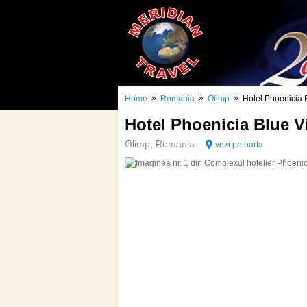
»
»
»
Home
Romania
Olimp
Hotel Phoenicia 
Hotel Phoenicia Blue 
Olimp, Romania
vezi pe harta