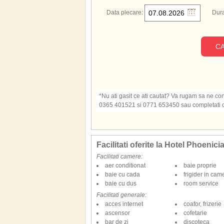
Data plecare:
Dura
CA
*Nu ati gasit ce ati cautat? Va rugam sa ne cont
0365 401521 si 0771 653450 sau completati o s
Facilitati oferite la Hotel Phoenici
Facilitati camere:
aer conditionat
baie proprie
baie cu cada
frigider in cam
baie cu dus
room service
Facilitati generale:
acces internet
coafor, frizerie
ascensor
cofetarie
bar de zi
discoteca