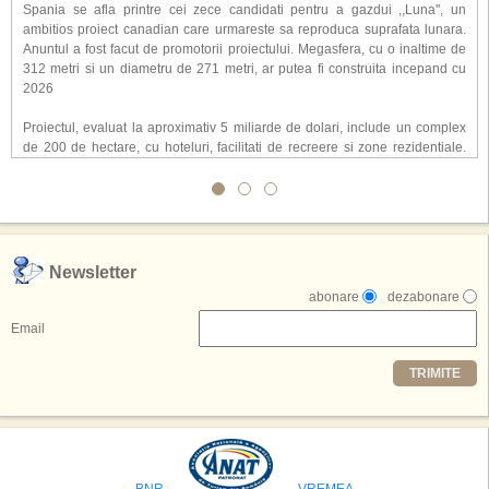
Spania se afla printre cei zece candidati pentru a gazdui ,,Luna'', un
ambitios proiect canadian care urmareste sa reproduca suprafata lunara.
Anuntul a fost facut de promotorii proiectului. Megasfera, cu o inaltime de
312 metri si un diametru de 271 metri, ar putea fi construita incepand cu
2026
Proiectul, evaluat la aproximativ 5 miliarde de dolari, include un complex
de 200 de hectare, cu hoteluri, facilitati de recreere si zone rezidentiale.
Conceptul depaseste ideea unui simplu hotel tematic, avand ca scop
atragerea a pana la 10 milioane de turisti anual. �Luna� ar putea deveni
o atractie de top, 2,5 milioane de vizitatori fiind asteptati sa experimenteze
exclusiv simularea suprafetei lunare.
,,Credem ca exista sanse mari sa anuntam nu doar o locatie, ci poate mai
Newsletter
multe'', a declarat Michael R. Henderson, cofondator al Moon World
abonare
dezabonare
Resorts, citat de Gulf News. Potrivit acestuia, 2026 ar putea deveni un an
decisiv pentru reali zarea proiectului.
Email
Printre celelalte tari care concureaza pentru a gazdui aceasta constructie
TRIMITE
se numara Australia, Brazilia, China, Egipt, India, Polonia, Thailanda,
Statele Unite si Emiratele Arabe Unite. China si Emiratele Arabe Unite ar
avea cele mai mari sanse de a castiga licitatia. Totusi, Spania, care se
preconizeaza ca va deveni a doua cea mai vizitata tara din lume in 2025,
isi bazeaza oferta pe infrastructura turistica solida si capacitatea hoteliera."
BNR
VREMEA