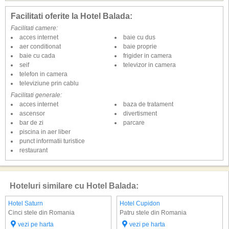
de serviciile achitate.
Facilitati oferite la Hotel Balada:
Dotari camere la Balada
Facilitati camere:
Camerele duble sunt dotate cu aer conditionat, minibar, TV cu televiziune
acces internet
baie cu dus
prin cablu, telefon, balcon cu scaune si masuta, geam termopan, baie cu
aer conditionat
baie proprie
dus, uscator de par, pardoseala acoperita cu mocheta. Toate camerele
baie cu cada
frigider in camera
sunt dotate cu paturi twin. Suprafata 19.5 mp.
seif
televizor in camera
Apartamentele sunt formate din living cu canapea extensibila si dormitor
telefon in camera
cu pat matrimonial, hol si baie. Sunt dotate cu aer conditionat (in living),
televiziune prin cablu
minibar (in living), 2 LCD tv (atat in dormitor, cat si in living), telefon, balcon
Facilitati generale:
cu scaune si masuta, geam termopan, baie cu dus, uscator de par,
acces internet
baza de tratament
pardoseala acoperita cu mocheta. Suprafata 35 mp.
ascensor
divertisment
Patul suplimentar este cadru fix si se scoate de sub patul twin.
bar de zi
parcare
piscina in aer liber
Facilitati copii in camera cu 2 adulti:
punct informatii turistice
Copiii intre 0 - 6.99 ani beneficiaza de gratuitate la cazare si masa, fara pat
restaurant
suplimentar;
Copiii intre 7 - 11.99 ani beneficiaza de gratuitate la cazare cu un pat
suplimentar asigurat, achita 50% din valoarea mesei achizitionata de
adulti;
Hoteluri similare cu Hotel Balada:
Copiii intre 12 - 17.99 ani beneficiaza de gratuitate la cazare cu un pat
suplimentar asigurat, achita 100% din valoarea mesei.
Hotel Saturn
Hotel Cupidon
Cinci stele din Romania
Patru stele din Romania
vezi pe harta
vezi pe harta