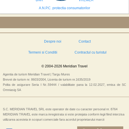
A.N.P.C. protectia consumatorilor
Despre noi
Contact
Termeni si Conditii
Contractul cu turistul
© 2004-2026 Meridian Travel
Agentia de turism Meridian Travel | Targu Mures
Brevet de turism nr. 8603/2004, Licenta de turism nr.1635/2019
Polita de asigurare Seria I Nr..59444 / valabilitate pana la 12.02.2027, emisa de SC
Omniasig SA
S.C. MERIDIAN TRAVEL SRL este operator de date cu caracter personal nr. 8764
MERIDIAN TRAVEL este marca inregistrata si este protejata conform legii fiind interzisa
utilizarea acesteia in scopuri comerciale fara acordul proprietarului marcii