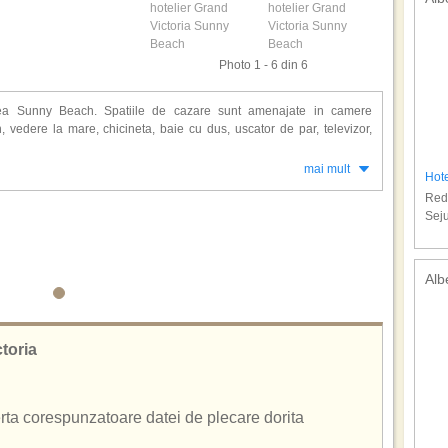
Photo 1 - 6 din 6
nea Sunny Beach. Spatiile de cazare sunt amenajate in camere
n, vedere la mare, chicineta, baie cu dus, uscator de par, televizor,
mai mult
Hot
restaurant, bar, piscina, piscina pentru copii, cafenea, sala de jocuri,
Redu
s, sauna, masaj, room service, centru de prim ajutor, seif, lift, rent-a-
Seju
ilitati, sala de conferinte.
e.
Alb
ctoria
ferta corespunzatoare datei de plecare dorita