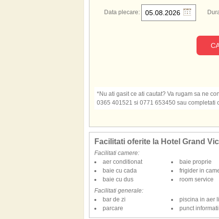
Data plecare:
Dura
CA
*Nu ati gasit ce ati cautat? Va rugam sa ne cont
0365 401521 si 0771 653450 sau completati o s
Facilitati oferite la Hotel Grand Vic
Facilitati camere:
aer conditionat
baie proprie
baie cu cada
frigider in cam
baie cu dus
room service
Facilitati generale:
bar de zi
piscina in aer l
parcare
punct informatii