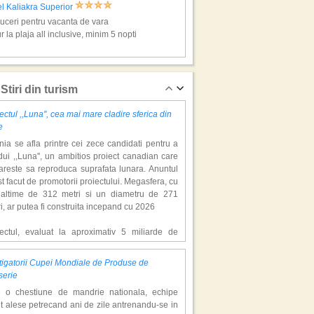
l Kaliakra Superior
ceri pentru vacanta de vara
r la plaja all inclusive, minim 5 nopti
ipurile de Aur, super vacante
Stiri din turism
ectul ,,Luna'', cea mai mare cladire sferica din
e
ia se afla printre cei zece candidati pentru a
ui ,,Luna'', un ambitios proiect canadian care
areste sa reproduca suprafata lunara. Anuntul
st facut de promotorii proiectului. Megasfera, cu
naltime de 312 metri si un diametru de 271
l Dolce Vita
i, ar putea fi construita incepand cu 2026
ceri pentru vacanta de vara
r la plaja all inclusive, minim 5 nopti
iectul, evaluat la aproximativ 5 miliarde de
ari, include un complex de 200 de hectare, cu
luri, facilitati de recreere si zone rezidentiale.
igatorii Cupei Mondiale de Produse de
ceptul depaseste ideea unui simplu hotel
ipurile de Aur, super vacante
serie
atic, avand ca scop atragerea a pana la 10
e o chestiune de mandrie nationala, echipe
oane de turisti anual. �Luna� ar putea deveni
t alese petrecand ani de zile antrenandu-se in
ractie de top, 2,5 milioane de vizitatori fiind