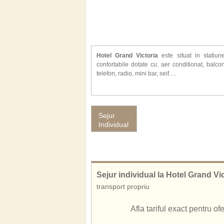
Hotel Grand Victoria
este situat in statiu
confortabile dotate cu: aer conditionat, balco
telefon, radio, mini bar, seif.
Alte facilitati oferite la hotel Grand Victoria: 
internet cafe, coafor, salon de frumusete, fitnes
car, parcare, facilitati pentru persoanele cu dizab
Sejur
Hotelul Grand Victoria ofera servicii all inclusiv
Individual
Sejur individual la Hotel Grand Vi
transport propriu
Afla tariful exact pentru o