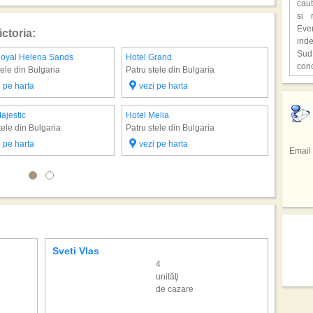
caut
ast
si 
supr
Eve
ctoria:
ind
,,C
Sud
o lo
Royal Helena Sands
Hotel Grand
Hotel Ri
con
Hen
tele din Bulgaria
Patru stele din Bulgaria
Patru ste
unic
cita
i pe harta
vezi pe harta
vezi 
Hot
Fiec
deve
,,Lo
Redu
cioc
film
Seju
ajestic
Hotel Melia
avu
Pri
In u
tele din Bulgaria
Patru stele din Bulgaria
repr
gaz
tele
res
i pe harta
vezi pe harta
Braz
Email
facu
spe
Sta
Sez
spec
Emir
regi
de 
din 
Si a
prec
Sici
totul
tar
sap
inf
adev
Cofe
hote
pers
mod
Sveti Vlas
Alben
culi
4
drag
unităţi
Cel 
Mexi
de cazare
Emmy
ali
mai 
rep