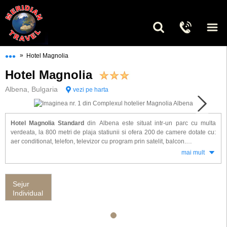
•••
»
Hotel Magnolia
Hotel Magnolia
Albena, Bulgaria
vezi pe harta
Hotel Magnolia Standard
din Albena este situat intr-un parc cu multa
verdeata, la 800 metri de plaja statiunii si ofera 200 de camere dotate cu:
aer conditionat, telefon, televizor cu program prin satelit, balcon.
mai mult
Alte facilitati la hotel Magnolia Standard: restaurante, baruri, piscina,
piscina pentru copii, teren de tenis, cabinet pentru masaj, animatie,
autocar care asigura transportul turistiilor de la hotel la plaja, teren de
Sejur
joaca pt. copii si parcare.
Individual
Hotelul Magnolia ofera servicii cu All Inclusive
.