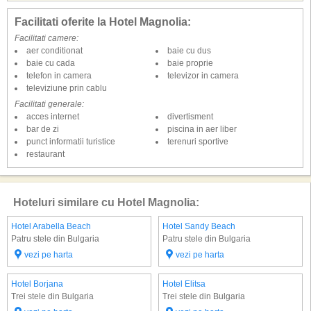
Facilitati oferite la Hotel Magnolia:
Facilitati camere:
aer conditionat
baie cu dus
baie cu cada
baie proprie
telefon in camera
televizor in camera
televiziune prin cablu
Facilitati generale:
acces internet
divertisment
bar de zi
piscina in aer liber
punct informatii turistice
terenuri sportive
restaurant
Hoteluri similare cu Hotel Magnolia:
Hotel Arabella Beach
Hotel Sandy Beach
Patru stele din Bulgaria
Patru stele din Bulgaria
vezi pe harta
vezi pe harta
Hotel Borjana
Hotel Elitsa
Trei stele din Bulgaria
Trei stele din Bulgaria