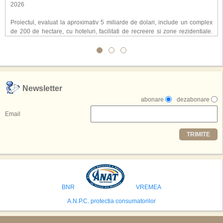
2026
Proiectul, evaluat la aproximativ 5 miliarde de dolari, include un complex
de 200 de hectare, cu hoteluri, facilitati de recreere si zone rezidentiale.
Conceptul depaseste ideea unui simplu hotel tematic, avand ca scop
atragerea a pana la 10 milioane de turisti anual. �Luna� ar putea deveni
o atractie de top, 2,5 milioane de vizitatori fiind asteptati sa experimenteze
exclusiv simularea suprafetei lunare.
,,Credem ca exista sanse mari sa anuntam nu doar o locatie, ci poate mai
Newsletter
multe'', a declarat Michael R. Henderson, cofondator al Moon World
abonare
dezabonare
Resorts, citat de Gulf News. Potrivit acestuia, 2026 ar putea deveni un an
decisiv pentru reali zarea proiectului.
Email
Printre celelalte tari care concureaza pentru a gazdui aceasta constructie
TRIMITE
se numara Australia, Brazilia, China, Egipt, India, Polonia, Thailanda,
Statele Unite si Emiratele Arabe Unite. China si Emiratele Arabe Unite ar
avea cele mai mari sanse de a castiga licitatia. Totusi, Spania, care se
preconizeaza ca va deveni a doua cea mai vizitata tara din lume in 2025,
isi bazeaza oferta pe infrastructura turistica solida si capacitatea hoteliera."
BNR
VREMEA
A.N.P.C. protectia consumatorilor