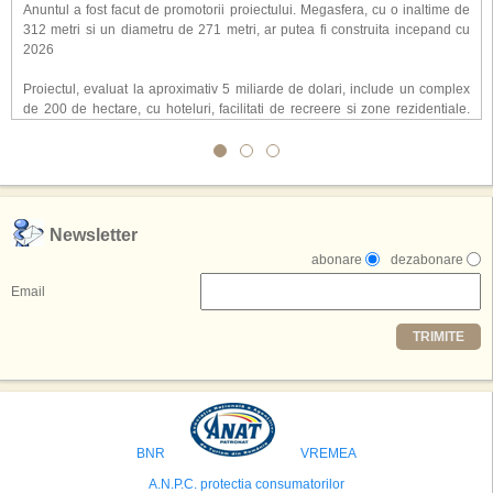
Anuntul a fost facut de promotorii proiectului. Megasfera, cu o inaltime de
312 metri si un diametru de 271 metri, ar putea fi construita incepand cu
2026
Proiectul, evaluat la aproximativ 5 miliarde de dolari, include un complex
de 200 de hectare, cu hoteluri, facilitati de recreere si zone rezidentiale.
Conceptul depaseste ideea unui simplu hotel tematic, avand ca scop
atragerea a pana la 10 milioane de turisti anual. �Luna� ar putea deveni
o atractie de top, 2,5 milioane de vizitatori fiind asteptati sa experimenteze
exclusiv simularea suprafetei lunare.
,,Credem ca exista sanse mari sa anuntam nu doar o locatie, ci poate mai
Newsletter
multe'', a declarat Michael R. Henderson, cofondator al Moon World
abonare
dezabonare
Resorts, citat de Gulf News. Potrivit acestuia, 2026 ar putea deveni un an
decisiv pentru reali zarea proiectului.
Email
Printre celelalte tari care concureaza pentru a gazdui aceasta constructie
TRIMITE
se numara Australia, Brazilia, China, Egipt, India, Polonia, Thailanda,
Statele Unite si Emiratele Arabe Unite. China si Emiratele Arabe Unite ar
avea cele mai mari sanse de a castiga licitatia. Totusi, Spania, care se
preconizeaza ca va deveni a doua cea mai vizitata tara din lume in 2025,
isi bazeaza oferta pe infrastructura turistica solida si capacitatea hoteliera."
BNR
VREMEA
A.N.P.C. protectia consumatorilor