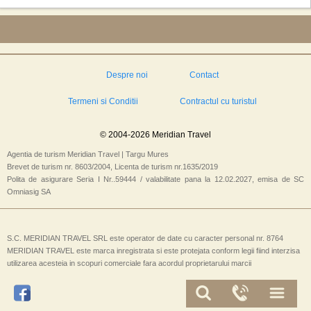
Despre noi
Contact
Termeni si Conditii
Contractul cu turistul
© 2004-2026 Meridian Travel
Agentia de turism Meridian Travel | Targu Mures
Brevet de turism nr. 8603/2004, Licenta de turism nr.1635/2019
Polita de asigurare Seria I Nr..59444 / valabilitate pana la 12.02.2027, emisa de SC
Omniasig SA
S.C. MERIDIAN TRAVEL SRL este operator de date cu caracter personal nr. 8764
MERIDIAN TRAVEL este marca inregistrata si este protejata conform legii fiind interzisa
utilizarea acesteia in scopuri comerciale fara acordul proprietarului marcii