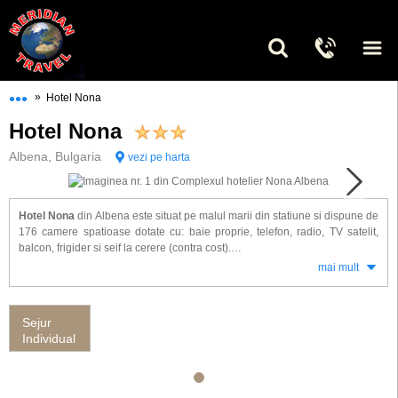
•••
»
Hotel Nona
Hotel Nona
Albena, Bulgaria
vezi pe harta
Hotel Nona
din Albena este situat pe malul marii din statiune si dispune de
176 camere spatioase dotate cu: baie proprie, telefon, radio, TV satelit,
balcon, frigider si seif la cerere (contra cost).
mai mult
Alte facilitati de care veti beneficia la hotel Nona: restaurant cu aer
conditionat, bar, piscina in aer liber, salon masaj, magazin si studio foto,
birou de schimb valutar, gradinita si loc de joaca pentru copii, seif la
Sejur
receptie si parcare.
Individual
Hotelul Nona ofera servicii cu All Inclusive
.