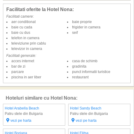
Facilitati oferite la Hotel Nona:
Facilitati camere:
aer conditionat
baie proprie
baie cu cada
frigider in camera
baie cu dus
seif
telefon in camera
televiziune prin cablu
televizor in camera
Facilitati generale:
acces internet
casa de schimb
bar de zi
gradinita
parcare
punct informatii turistice
piscina in aer liber
restaurant
Hoteluri similare cu Hotel Nona:
Hotel Arabella Beach
Hotel Sandy Beach
Patru stele din Bulgaria
Patru stele din Bulgaria
vezi pe harta
vezi pe harta
Hotel Borjana
Hotel Elitsa