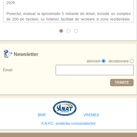
2026
Proiectul, evaluat la aproximativ 5 miliarde de dolari, include un complex
de 200 de hectare, cu hoteluri, facilitati de recreere si zone rezidentiale.
Conceptul depaseste ideea unui simplu hotel tematic, avand ca scop
atragerea a pana la 10 milioane de turisti anual. �Luna� ar putea deveni
o atractie de top, 2,5 milioane de vizitatori fiind asteptati sa experimenteze
exclusiv simularea suprafetei lunare.
,,Credem ca exista sanse mari sa anuntam nu doar o locatie, ci poate mai
Newsletter
multe'', a declarat Michael R. Henderson, cofondator al Moon World
abonare
dezabonare
Resorts, citat de Gulf News. Potrivit acestuia, 2026 ar putea deveni un an
decisiv pentru reali zarea proiectului.
Email
Printre celelalte tari care concureaza pentru a gazdui aceasta constructie
TRIMITE
se numara Australia, Brazilia, China, Egipt, India, Polonia, Thailanda,
Statele Unite si Emiratele Arabe Unite. China si Emiratele Arabe Unite ar
avea cele mai mari sanse de a castiga licitatia. Totusi, Spania, care se
preconizeaza ca va deveni a doua cea mai vizitata tara din lume in 2025,
isi bazeaza oferta pe infrastructura turistica solida si capacitatea hoteliera."
BNR
VREMEA
A.N.P.C. protectia consumatorilor