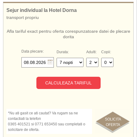
Adresa hotelului
: Mamaia, Bulevardul Mamaia, 900001, jud. Constanta
Sejur individual la Hotel Dorna
De asemenea, cunoscut si sub numele de:
transport propriu
Hotel Dorna Mamaia
Dorna Mamaia
Dorna Hotel Mamaia
Afla tariful exact pentru oferta corespunzatoare datei de plecare
Hotel Dorna Romania
dorita
Data plecare:
Durata:
Adulti:
Copii:
CALCULEAZA TARIFUL
*Nu ati gasit ce ati cautat? Va rugam sa ne
contactiati la telefon
SOLICITA
0365 401521 si 0771 653450 sau completati o
OFERTA
solicitare de oferta.