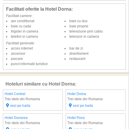
Facilitati oferite la Hotel Dorna:
Facilitati camere:
aer conditionat
baie cu dus
baie cu cada
baie proprie
frigider in camera
televiziune prin cablu
telefon in camera
televizor in camera
Facilitati generale:
acces internet
bar de zi
ascensor
divertisment
parcare
restaurant
punct informatii turistice
Hoteluri similare cu Hotel Dorna:
Hotel Central
Hotel Doina
Trei stele din Romania
Trei stele din Romania
vezi pe harta
vezi pe harta
Hotel Dunarea
Hotel Flora
Trei stele din Romania
Trei stele din Romania