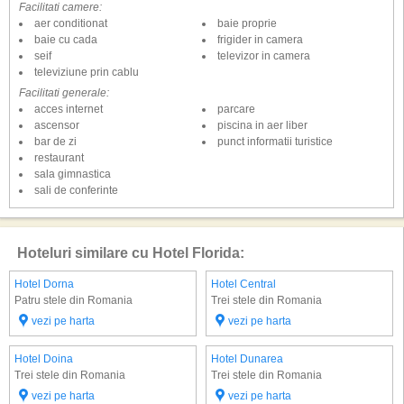
Facilitati camere:
aer conditionat
baie proprie
baie cu cada
frigider in camera
seif
televizor in camera
televiziune prin cablu
Facilitati generale:
acces internet
parcare
ascensor
piscina in aer liber
bar de zi
punct informatii turistice
restaurant
sala gimnastica
sali de conferinte
Hoteluri similare cu Hotel Florida:
Hotel Dorna
Hotel Central
Patru stele din Romania
Trei stele din Romania
vezi pe harta
vezi pe harta
Hotel Doina
Hotel Dunarea
Trei stele din Romania
Trei stele din Romania
vezi pe harta
vezi pe harta