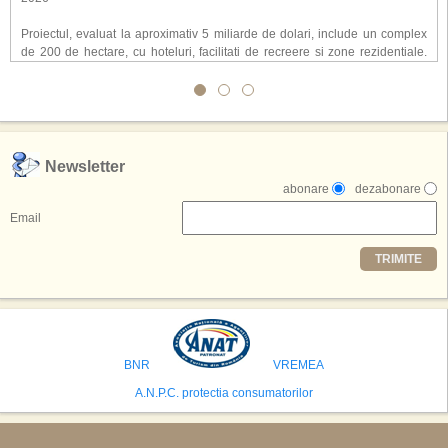
Proiectul, evaluat la aproximativ 5 miliarde de dolari, include un complex
de 200 de hectare, cu hoteluri, facilitati de recreere si zone rezidentiale.
Conceptul depaseste ideea unui simplu hotel tematic, avand ca scop
atragerea a pana la 10 milioane de turisti anual. �Luna� ar putea deveni
o atractie de top, 2,5 milioane de vizitatori fiind asteptati sa experimenteze
exclusiv simularea suprafetei lunare.
,,Credem ca exista sanse mari sa anuntam nu doar o locatie, ci poate mai
Newsletter
multe'', a declarat Michael R. Henderson, cofondator al Moon World
abonare
dezabonare
Resorts, citat de Gulf News. Potrivit acestuia, 2026 ar putea deveni un an
decisiv pentru reali zarea proiectului.
Email
Printre celelalte tari care concureaza pentru a gazdui aceasta constructie
TRIMITE
se numara Australia, Brazilia, China, Egipt, India, Polonia, Thailanda,
Statele Unite si Emiratele Arabe Unite. China si Emiratele Arabe Unite ar
avea cele mai mari sanse de a castiga licitatia. Totusi, Spania, care se
preconizeaza ca va deveni a doua cea mai vizitata tara din lume in 2025,
isi bazeaza oferta pe infrastructura turistica solida si capacitatea hoteliera."
BNR
VREMEA
A.N.P.C. protectia consumatorilor