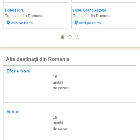
Hotel Flora
Hotel Grand Astoria
Trei stele din Romania
Trei stele din Romania
vezi pe harta
vezi pe harta
Alte destinaţii din Romania
Eforie Nord
16
unităţi
de cazare
Venus
18
unităţi
de cazare