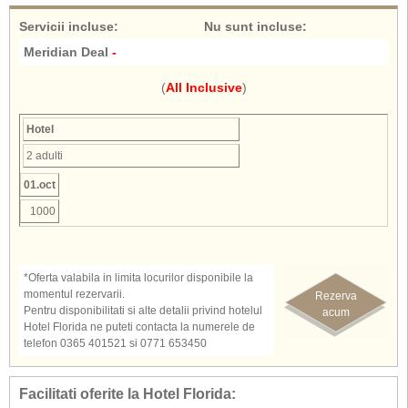
Hotel Florida Mamaia
Servicii incluse
:
Nu sunt incluse
:
Florida Mamaia
Florida Hotel Mamaia
Meridian Deal
-
Hotel Florida Romania
(
All Inclusive
)
Hotel
2 adulti
01.oct
1000
*Oferta valabila in limita locurilor disponibile la
momentul rezervarii.
Rezerva
Pentru disponibilitati si alte detalii privind hotelul
acum
Hotel Florida ne puteti contacta la numerele de
telefon 0365 401521 si 0771 653450
Facilitati oferite la Hotel Florida: