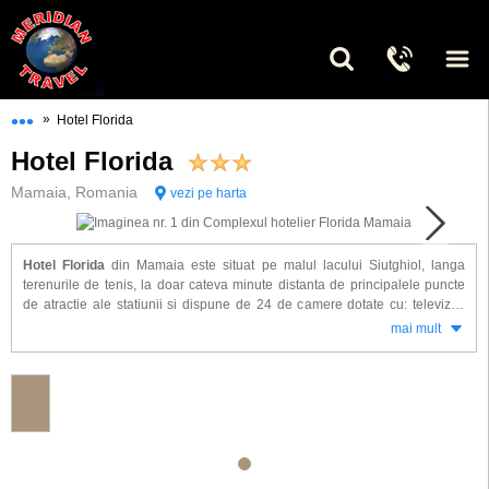
•••
»
Hotel Florida
Hotel Florida
Mamaia, Romania
vezi pe harta
Hotel Florida
din Mamaia este situat pe malul lacului Siutghiol, langa
terenurile de tenis, la doar cateva minute distanta de principalele puncte
de atractie ale statiunii si dispune de 24 de camere dotate cu: televizor,
mini bar, aer conditionat, incalzire centrala, seif, halate de baie si papuci
mai mult
de casa.
Alte facilitati gasite la hotel Florida: restaurant, bar, 2 sali de conferinta, fax,
internet, spalatorie, seif, servicii de secretariat, room service, sala fitness,
sauna, lift, terasa si parcare.
Adresa hotelului
: Mamaia, Bulevardul Mamaia, 900001, jud. Constanta
De asemenea, cunoscut si sub numele de: