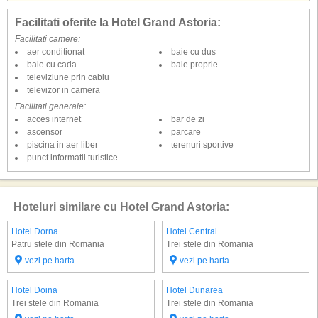
Facilitati oferite la Hotel Grand Astoria:
Facilitati camere:
aer conditionat
baie cu dus
baie cu cada
baie proprie
televiziune prin cablu
televizor in camera
Facilitati generale:
acces internet
bar de zi
ascensor
parcare
piscina in aer liber
terenuri sportive
punct informatii turistice
Hoteluri similare cu Hotel Grand Astoria:
Hotel Dorna
Hotel Central
Patru stele din Romania
Trei stele din Romania
vezi pe harta
vezi pe harta
Hotel Doina
Hotel Dunarea
Trei stele din Romania
Trei stele din Romania