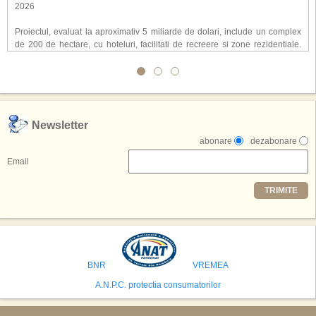
2026
Proiectul, evaluat la aproximativ 5 miliarde de dolari, include un complex
de 200 de hectare, cu hoteluri, facilitati de recreere si zone rezidentiale.
Conceptul depaseste ideea unui simplu hotel tematic, avand ca scop
atragerea a pana la 10 milioane de turisti anual. �Luna� ar putea deveni
o atractie de top, 2,5 milioane de vizitatori fiind asteptati sa experimenteze
exclusiv simularea suprafetei lunare.
,,Credem ca exista sanse mari sa anuntam nu doar o locatie, ci poate mai
Newsletter
multe'', a declarat Michael R. Henderson, cofondator al Moon World
abonare
dezabonare
Resorts, citat de Gulf News. Potrivit acestuia, 2026 ar putea deveni un an
decisiv pentru reali zarea proiectului.
Email
Printre celelalte tari care concureaza pentru a gazdui aceasta constructie
TRIMITE
se numara Australia, Brazilia, China, Egipt, India, Polonia, Thailanda,
Statele Unite si Emiratele Arabe Unite. China si Emiratele Arabe Unite ar
avea cele mai mari sanse de a castiga licitatia. Totusi, Spania, care se
preconizeaza ca va deveni a doua cea mai vizitata tara din lume in 2025,
isi bazeaza oferta pe infrastructura turistica solida si capacitatea hoteliera."
BNR
VREMEA
A.N.P.C. protectia consumatorilor