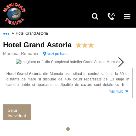
•••
»
Hotel Grand Astoria
Hotel Grand Astoria
Mamaia, Romania
vezi pe harta
Hotel Grand Astoria
din Mamaia este situat in centrul statiunii la 30 m.
distanta de mare si dispune de 406 locuri repartizate pe 13 etaje in
camere duble si apartamente. Spatiile de cazare sunt dotate cu: baie
proprie cu dus, TV cablu si frigider ( la cerere ).
mai mult
Alte facilitati gasite la hotel Grand Astoria: bar de zi, piscine ( la 100 m. -
contra cost ), teren de tennis.
Sejur
Adresa hotelului
: Mamaia, Bulevardul Mamaia, 900001, jud. Constanta
Individual
De asemenea, cunoscut si sub numele de:
Hotel Grand Astoria Mamaia
Grand Astoria Mamaia