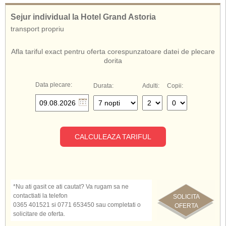
Grand Astoria Hotel Mamaia
Hotel Grand Astoria Romania
Sejur individual la Hotel Grand Astoria
transport propriu
Afla tariful exact pentru oferta corespunzatoare datei de plecare
dorita
Data plecare:
Durata:
Adulti:
Copii:
CALCULEAZA TARIFUL
*Nu ati gasit ce ati cautat? Va rugam sa ne
contactiati la telefon
SOLICITA
0365 401521 si 0771 653450 sau completati o
OFERTA
solicitare de oferta.