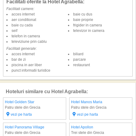
Facilitati oferite la Hotel Agrabella:
Facilitati camere:
acces internet
baie cu dus
aer conditionat
baie proprie
baie cu cada
frigider in camera
seif
televizor in camera
telefon in camera
televiziune prin cablu
Facilitati generale:
acces internet
biliard
bar de zi
parcare
piscina in aer liber
restaurant
punct informatii turistice
Hoteluri similare cu Hotel Agrabella:
Hotel Golden Star
Hotel Manos Maria
Patru stele din Grecia
Patru stele din Grecia
vezi pe harta
vezi pe harta
Hotel Panorama Village
Hotel Apollon
Patru stele din Grecia
Trei stele din Grecia