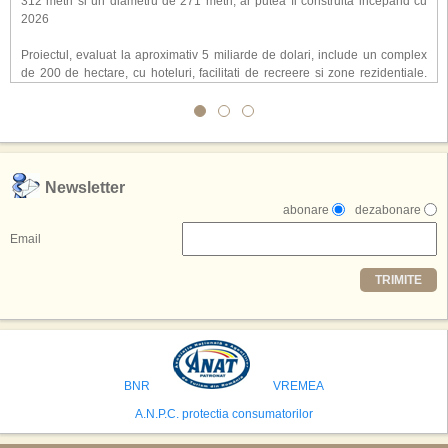
312 metri si un diametru de 271 metri, ar putea fi construita incepand cu
2026
Proiectul, evaluat la aproximativ 5 miliarde de dolari, include un complex
de 200 de hectare, cu hoteluri, facilitati de recreere si zone rezidentiale.
Conceptul depaseste ideea unui simplu hotel tematic, avand ca scop
atragerea a pana la 10 milioane de turisti anual. �Luna� ar putea deveni
o atractie de top, 2,5 milioane de vizitatori fiind asteptati sa experimenteze
exclusiv simularea suprafetei lunare.
,,Credem ca exista sanse mari sa anuntam nu doar o locatie, ci poate mai
Newsletter
multe'', a declarat Michael R. Henderson, cofondator al Moon World
abonare
dezabonare
Resorts, citat de Gulf News. Potrivit acestuia, 2026 ar putea deveni un an
decisiv pentru reali zarea proiectului.
Email
Printre celelalte tari care concureaza pentru a gazdui aceasta constructie
TRIMITE
se numara Australia, Brazilia, China, Egipt, India, Polonia, Thailanda,
Statele Unite si Emiratele Arabe Unite. China si Emiratele Arabe Unite ar
avea cele mai mari sanse de a castiga licitatia. Totusi, Spania, care se
preconizeaza ca va deveni a doua cea mai vizitata tara din lume in 2025,
isi bazeaza oferta pe infrastructura turistica solida si capacitatea hoteliera."
BNR
VREMEA
A.N.P.C. protectia consumatorilor