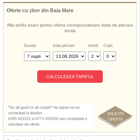
De asemenea, cunoscut si sub numele de:
Oferte cu zbor din Baia Mare
Hotel Agrabella Creta
Agrabella Creta
Afla tariful exact pentru oferta corespunzatoare datei de plecare
Agrabella Hotel Creta
dorita
Hotel Agrabella Grecia
Durata:
Data plecare:
Adulti:
Copii:
CALCULEAZA TARIFUL
*Nu ati gasit ce ati cautat? Va rugam sa ne
contactiati la telefon
SOLICITA
0365 401521 si 0771 653450 sau completati o
OFERTA
solicitare de oferta.