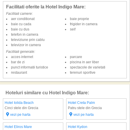
Facilitati oferite la Hotel Indigo Mare:
Facilitati camere:
aer conditionat
baie proprie
baie cu cada
frigider in camera
baie cu dus
seif
telefon in camera
televiziune prin cablu
televizor in camera
Facilitati generale:
acces internet
parcare
bar de zi
piscina in aer liber
punct informatii turistice
spectacole de varietati
restaurant
terenuri sportive
Hoteluri similare cu Hotel Indigo Mare:
Hotel Iolida Beach
Hotel Creta Palm
Cinci stele din Grecia
Patru stele din Grecia
vezi pe harta
vezi pe harta
Hotel Eliros Mare
Hotel Kydon