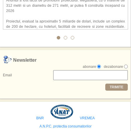
Anuntul a fost facut de promotorii proiectului. Megasfera, cu o inaltime de
312 metri si un diametru de 271 metri, ar putea fi construita incepand cu
2026
Proiectul, evaluat la aproximativ 5 miliarde de dolari, include un complex
de 200 de hectare, cu hoteluri, facilitati de recreere si zone rezidentiale.
Conceptul depaseste ideea unui simplu hotel tematic, avand ca scop
atragerea a pana la 10 milioane de turisti anual. �Luna� ar putea deveni
o atractie de top, 2,5 milioane de vizitatori fiind asteptati sa experimenteze
exclusiv simularea suprafetei lunare.
,,Credem ca exista sanse mari sa anuntam nu doar o locatie, ci poate mai
Newsletter
multe'', a declarat Michael R. Henderson, cofondator al Moon World
abonare
dezabonare
Resorts, citat de Gulf News. Potrivit acestuia, 2026 ar putea deveni un an
decisiv pentru reali zarea proiectului.
Email
Printre celelalte tari care concureaza pentru a gazdui aceasta constructie
TRIMITE
se numara Australia, Brazilia, China, Egipt, India, Polonia, Thailanda,
Statele Unite si Emiratele Arabe Unite. China si Emiratele Arabe Unite ar
avea cele mai mari sanse de a castiga licitatia. Totusi, Spania, care se
preconizeaza ca va deveni a doua cea mai vizitata tara din lume in 2025,
isi bazeaza oferta pe infrastructura turistica solida si capacitatea hoteliera."
BNR
VREMEA
A.N.P.C. protectia consumatorilor