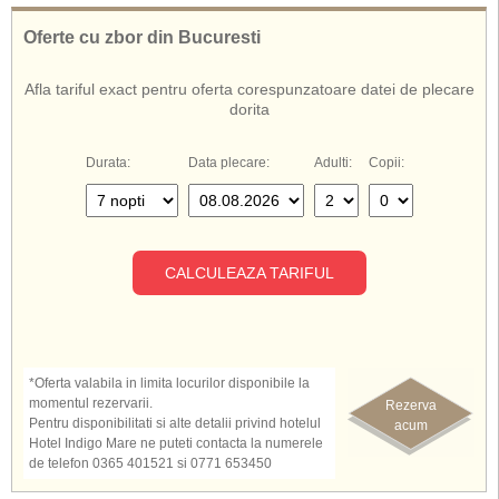
De asemenea, cunoscut si sub numele de:
Oferte cu zbor din Bucuresti
Hotel Indigo Mare Creta
Indigo Mare Creta
Afla tariful exact pentru oferta corespunzatoare datei de plecare
Indigo Mare Hotel Creta
dorita
Hotel Indigo Mare Grecia
Durata:
Data plecare:
Adulti:
Copii:
CALCULEAZA TARIFUL
*Oferta valabila in limita locurilor disponibile la
momentul rezervarii.
Rezerva
Pentru disponibilitati si alte detalii privind hotelul
acum
Hotel Indigo Mare ne puteti contacta la numerele
de telefon 0365 401521 si 0771 653450