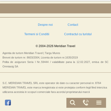
Despre noi
Contact
Termeni si Conditii
Contractul cu turistul
© 2004-2026 Meridian Travel
Agentia de turism Meridian Travel | Targu Mures
Brevet de turism nr. 8603/2004, Licenta de turism nr.1635/2019
Polita de asigurare Seria I Nr..59444 / valabilitate pana la 12.02.2027, emisa de SC
Omniasig SA
S.C. MERIDIAN TRAVEL SRL este operator de date cu caracter personal nr. 8764
MERIDIAN TRAVEL este marca inregistrata si este protejata conform legii fiind interzisa
utilizarea acesteia in scopuri comerciale fara acordul proprietarului marcii