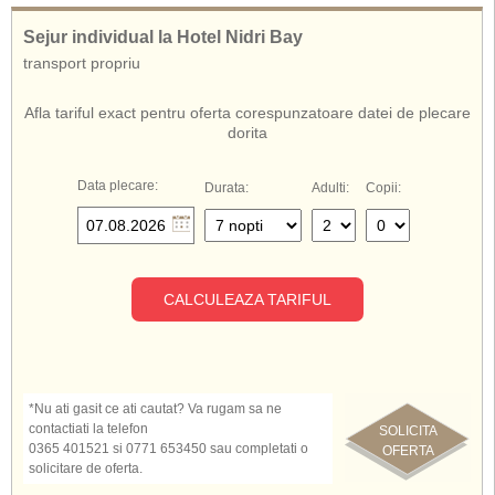
nautice, croaziere catre cele mai frumoase si mai cunoscute plaje ca Porto
Katsiki, Egremni etc, precum si spre insulele Ithaca și Kefalonia).
Sejur individual la Hotel Nidri Bay
transport propriu
Afla tariful exact pentru oferta corespunzatoare datei de plecare
dorita
Data plecare:
Durata:
Adulti:
Copii:
CALCULEAZA TARIFUL
*Nu ati gasit ce ati cautat? Va rugam sa ne
contactiati la telefon
SOLICITA
0365 401521 si 0771 653450 sau completati o
OFERTA
solicitare de oferta.