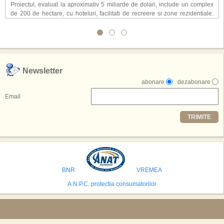
Proiectul, evaluat la aproximativ 5 miliarde de dolari, include un complex
de 200 de hectare, cu hoteluri, facilitati de recreere si zone rezidentiale.
Conceptul depaseste ideea unui simplu hotel tematic, avand ca scop
atragerea a pana la 10 milioane de turisti anual. �Luna� ar putea deveni
o atractie de top, 2,5 milioane de vizitatori fiind asteptati sa experimenteze
exclusiv simularea suprafetei lunare.
,,Credem ca exista sanse mari sa anuntam nu doar o locatie, ci poate mai
Newsletter
multe'', a declarat Michael R. Henderson, cofondator al Moon World
abonare
dezabonare
Resorts, citat de Gulf News. Potrivit acestuia, 2026 ar putea deveni un an
decisiv pentru reali zarea proiectului.
Email
Printre celelalte tari care concureaza pentru a gazdui aceasta constructie
TRIMITE
se numara Australia, Brazilia, China, Egipt, India, Polonia, Thailanda,
Statele Unite si Emiratele Arabe Unite. China si Emiratele Arabe Unite ar
avea cele mai mari sanse de a castiga licitatia. Totusi, Spania, care se
preconizeaza ca va deveni a doua cea mai vizitata tara din lume in 2025,
isi bazeaza oferta pe infrastructura turistica solida si capacitatea hoteliera."
BNR
VREMEA
A.N.P.C. protectia consumatorilor