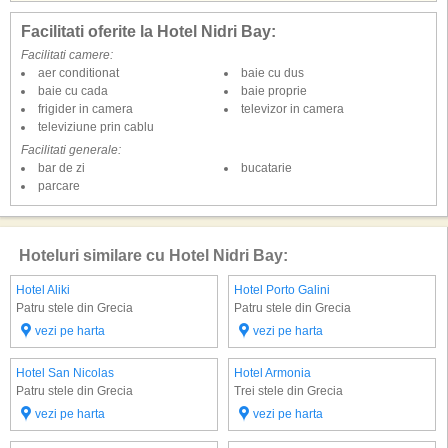
Facilitati oferite la Hotel Nidri Bay:
Facilitati camere:
aer conditionat
baie cu dus
baie cu cada
baie proprie
frigider in camera
televizor in camera
televiziune prin cablu
Facilitati generale:
bar de zi
bucatarie
parcare
Hoteluri similare cu Hotel Nidri Bay:
Hotel Aliki
Hotel Porto Galini
Patru stele din Grecia
Patru stele din Grecia
vezi pe harta
vezi pe harta
Hotel San Nicolas
Hotel Armonia
Patru stele din Grecia
Trei stele din Grecia
vezi pe harta
vezi pe harta