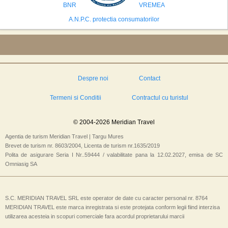
BNR
VREMEA
A.N.P.C. protectia consumatorilor
Despre noi
Contact
Termeni si Conditii
Contractul cu turistul
© 2004-2026 Meridian Travel
Agentia de turism Meridian Travel | Targu Mures
Brevet de turism nr. 8603/2004, Licenta de turism nr.1635/2019
Polita de asigurare Seria I Nr..59444 / valabilitate pana la 12.02.2027, emisa de SC
Omniasig SA
S.C. MERIDIAN TRAVEL SRL este operator de date cu caracter personal nr. 8764
MERIDIAN TRAVEL este marca inregistrata si este protejata conform legii fiind interzisa
utilizarea acesteia in scopuri comerciale fara acordul proprietarului marcii