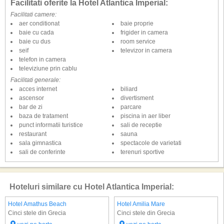
Facilitati oferite la Hotel Atlantica Imperial:
Facilitati camere:
aer conditionat
baie proprie
baie cu cada
frigider in camera
baie cu dus
room service
seif
televizor in camera
telefon in camera
televiziune prin cablu
Facilitati generale:
acces internet
biliard
ascensor
divertisment
bar de zi
parcare
baza de tratament
piscina in aer liber
punct informatii turistice
sali de receptie
restaurant
sauna
sala gimnastica
spectacole de varietati
sali de conferinte
terenuri sportive
Hoteluri similare cu Hotel Atlantica Imperial:
Hotel Amathus Beach
Hotel Amilia Mare
Cinci stele din Grecia
Cinci stele din Grecia