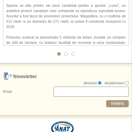
Spania se afla printre cei zece candidati pentru a gazdui ,,Luna'', un
ambitios proiect canadian care urmareste sa reproduca suprafata lunara.
Anuntul a fost facut de promotorii proiectului. Megasfera, cu o inaltime de
312 metri si un diametru de 271 metri, ar putea fi construita incepand cu
2026
Proiectul, evaluat la aproximativ 5 miliarde de dolari, include un complex
de 200 de hectare, cu hoteluri, facilitati de recreere si zone rezidentiale.
Conceptul depaseste ideea unui simplu hotel tematic, avand ca scop
atragerea a pana la 10 milioane de turisti anual. �Luna� ar putea deveni
o atractie de top, 2,5 milioane de vizitatori fiind asteptati sa experimenteze
exclusiv simularea suprafetei lunare.
,,Credem ca exista sanse mari sa anuntam nu doar o locatie, ci poate mai
Newsletter
multe'', a declarat Michael R. Henderson, cofondator al Moon World
abonare
dezabonare
Resorts, citat de Gulf News. Potrivit acestuia, 2026 ar putea deveni un an
decisiv pentru reali zarea proiectului.
Email
Printre celelalte tari care concureaza pentru a gazdui aceasta constructie
TRIMITE
se numara Australia, Brazilia, China, Egipt, India, Polonia, Thailanda,
Statele Unite si Emiratele Arabe Unite. China si Emiratele Arabe Unite ar
avea cele mai mari sanse de a castiga licitatia. Totusi, Spania, care se
preconizeaza ca va deveni a doua cea mai vizitata tara din lume in 2025,
isi bazeaza oferta pe infrastructura turistica solida si capacitatea hoteliera."