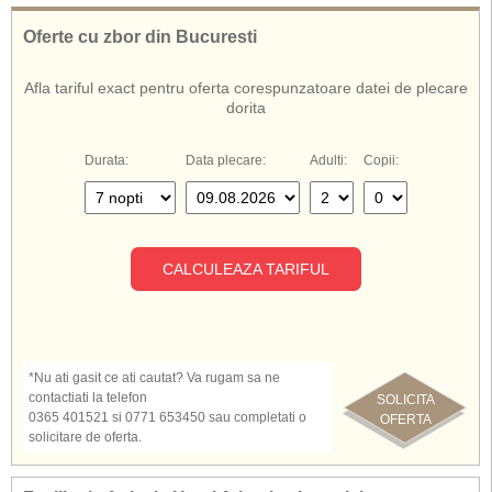
De asemenea, cunoscut si sub numele de:
Hotel Atlantica Imperial Rodos
Oferte cu zbor din Bucuresti
Atlantica Imperial Rodos
Atlantica Imperial Hotel Rodos
Afla tariful exact pentru oferta corespunzatoare datei de plecare
Hotel Atlantica Imperial Grecia
dorita
Durata:
Data plecare:
Adulti:
Copii:
CALCULEAZA TARIFUL
*Nu ati gasit ce ati cautat? Va rugam sa ne
contactiati la telefon
SOLICITA
0365 401521 si 0771 653450 sau completati o
OFERTA
solicitare de oferta.