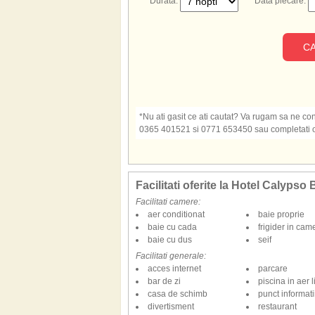
Durata:
Data plecare:
CA
*Nu ati gasit ce ati cautat? Va rugam sa ne cont
0365 401521 si 0771 653450 sau completati o s
Facilitati oferite la Hotel Calypso
Facilitati camere:
aer conditionat
baie proprie
baie cu cada
frigider in cam
baie cu dus
seif
Facilitati generale:
acces internet
parcare
bar de zi
piscina in aer l
casa de schimb
punct informatii
divertisment
restaurant