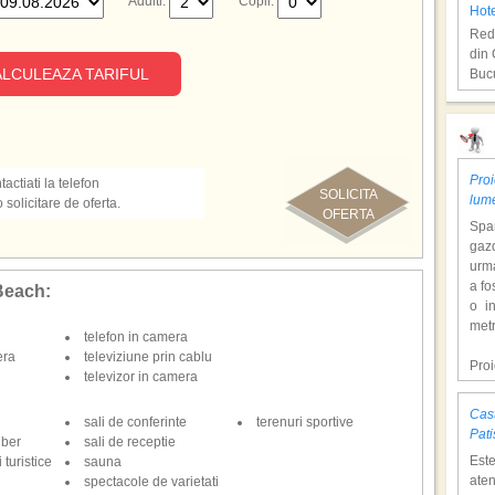
Adulti:
Copii:
Hot
Redu
din 
LCULEAZA TARIFUL
Bucu
Rod
Proi
actiati la telefon
SOLICITA
lum
olicitare de oferta.
OFERTA
Span
gazd
urm
a fo
 Beach:
o i
Hot
metr
telefon in camera
Redu
era
televiziune prin cablu
cu z
Pro
televizor in camera
Bucu
dol
hote
Cast
sali de conferinte
terenuri sportive
Con
Kos
Pati
iber
sali de receptie
tem
Est
 turistice
sauna
mili
aten
spectacole de varietati
o at