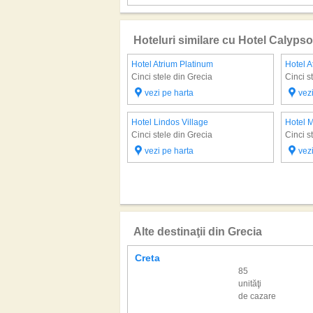
Hoteluri similare cu Hotel Calyps
Hotel Atrium Platinum
Hotel A
Cinci stele din Grecia
Cinci s
vezi pe harta
vez
Hotel Lindos Village
Hotel M
Cinci stele din Grecia
Cinci s
vezi pe harta
vez
Alte destinaţii din Grecia
Creta
85
unităţi
de cazare