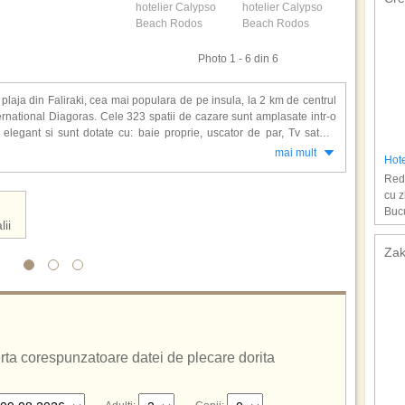
Photo 1 - 6 din 6
laja din Faliraki, cea mai populara de pe insula, la 2 km de centrul
ternational Diagoras. Cele 323 spatii de cazare sunt amplasate intr-o
legant si sunt dotate cu: baie proprie, uscator de par, Tv satelit,
con/ terasa.
mai mult
Hot
Redu
 Calypso Beach veti beneficia si de: 2 restaurante, 3 baruri, schimb
cu z
ine, sala de conferinte (120 locuri), sala fitness, teren de tenis (cu
Bucu
mini-golf, sauna, masaj, biliard, piscina exterioara, sporturi acvatice,
lii
spatiu pentru joaca pentru copii, tobogane, animatie, mini-club (6-12
 cu nisip.
Zak
nclusive
.
ferta corespunzatoare datei de plecare dorita