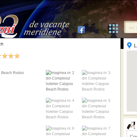
ch
L
Cre