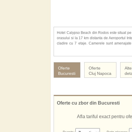
Hotel Calypso Beach din Rodos este situat pe p
orasului si la 17 km distanta de Aeroportul In
cladire cu 7 etaje. Camerele sunt amenajate e
telefon, aer conditionat, seif, radio, frigider, bal
Daca alegeti sa va petreceti vacanta la hotel
valutar, internet Wireless, spalatorie, 2 magaz
Oferte
Oferte
Alte
nocturna), volei pe plaja, tenis de masa, darts, 
Bucuresti
Cluj Napoca
deta
programe de animatie, spectacol, muzica live, 
ani), patut. Complexul dispune de plaja proprie
Hotelul Calypso Beach ofera servicii cu all i
De asemenea, cunoscut si sub numele de:
Hotel Calypso Beach Rodos
Oferte cu zbor din Bucuresti
Calypso Beach Rodos
Calypso Beach Hotel Rodos
Afla tariful exact pentru o
Hotel Calypso Beach Grecia