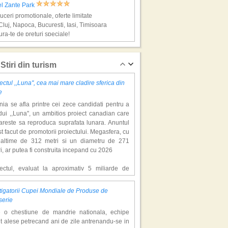
el Zante Park
ceri promotionale, oferte limitate
Cluj, Napoca, Bucuresti, Iasi, Timisoara
ra-te de preturi speciale!
os, super vacante
Stiri din turism
ectul ,,Luna'', cea mai mare cladire sferica din
e
ia se afla printre cei zece candidati pentru a
ui ,,Luna'', un ambitios proiect canadian care
areste sa reproduca suprafata lunara. Anuntul
st facut de promotorii proiectului. Megasfera, cu
naltime de 312 metri si un diametru de 271
el Apollo Beach
i, ar putea fi construita incepand cu 2026
ceri promotionale, oferte limitate,
boruri din Cluj, Napoca, Bucuresti
iectul, evaluat la aproximativ 5 miliarde de
ra-te de preturi speciale!
ari, include un complex de 200 de hectare, cu
luri, facilitati de recreere si zone rezidentiale.
igatorii Cupei Mondiale de Produse de
ceptul depaseste ideea unui simplu hotel
, super vacante
serie
atic, avand ca scop atragerea a pana la 10
e o chestiune de mandrie nationala, echipe
oane de turisti anual. �Luna� ar putea deveni
t alese petrecand ani de zile antrenandu-se in
ractie de top, 2,5 milioane de vizitatori fiind