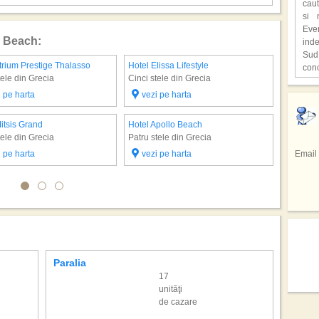
caut
ast
si 
supr
Eve
o Beach:
ind
,,C
Sud
o lo
trium Prestige Thalasso
Hotel Elissa Lifestyle
Hotel De
con
Hen
tele din Grecia
Cinci stele din Grecia
Patru ste
unic
cita
Hote
Fiec
i pe harta
vezi pe harta
vezi 
deve
,,Lo
Redu
cioc
film
seju
avu
Pri
itsis Grand
Hotel Apollo Beach
Hotel E
Bucu
In u
repr
gaz
tele din Grecia
Patru stele din Grecia
Patru ste
tele
res
Braz
i pe harta
vezi pe harta
Email
vezi 
facu
spe
Sta
Sez
spec
Emir
regi
de 
din 
Si a
prec
Sici
totul
tar
sap
inf
adev
Cofe
hote
pers
mod
culi
Paralia
Santor
drag
17
Cel 
Mexi
unităţi
Emmy
ali
de cazare
mai 
rep