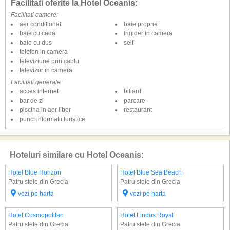
Facilitati oferite la Hotel Oceanis:
Facilitati camere:
aer conditionat
baie proprie
baie cu cada
frigider in camera
baie cu dus
seif
telefon in camera
televiziune prin cablu
televizor in camera
Facilitati generale:
acces internet
biliard
bar de zi
parcare
piscina in aer liber
restaurant
punct informatii turistice
Hoteluri similare cu Hotel Oceanis:
Hotel Blue Horizon
Hotel Blue Sea Beach
Patru stele din Grecia
Patru stele din Grecia
vezi pe harta
vezi pe harta
Hotel Cosmopolitan
Hotel Lindos Royal
Patru stele din Grecia
Patru stele din Grecia