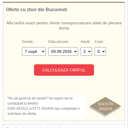
De asemenea, cunoscut si sub numele de:
Hotel Oceanis Rodos
Oferte cu zbor din Bucuresti
Oceanis Rodos
Oceanis Hotel Rodos
Afla tariful exact pentru oferta corespunzatoare datei de plecare
Hotel Oceanis Grecia
dorita
Durata:
Data plecare:
Adulti:
Copii:
CALCULEAZA TARIFUL
*Nu ati gasit ce ati cautat? Va rugam sa ne
contactiati la telefon
SOLICITA
0365 401521 si 0771 653450 sau completati o
OFERTA
solicitare de oferta.