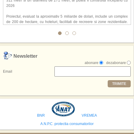
312 metri si un diametru de 271 metri, ar putea fi construita incepand cu
2026
Proiectul, evaluat la aproximativ 5 miliarde de dolari, include un complex
de 200 de hectare, cu hoteluri, facilitati de recreere si zone rezidentiale.
Conceptul depaseste ideea unui simplu hotel tematic, avand ca scop
atragerea a pana la 10 milioane de turisti anual. �Luna� ar putea deveni
o atractie de top, 2,5 milioane de vizitatori fiind asteptati sa experimenteze
exclusiv simularea suprafetei lunare.
,,Credem ca exista sanse mari sa anuntam nu doar o locatie, ci poate mai
Newsletter
multe'', a declarat Michael R. Henderson, cofondator al Moon World
abonare
dezabonare
Resorts, citat de Gulf News. Potrivit acestuia, 2026 ar putea deveni un an
decisiv pentru reali zarea proiectului.
Email
Printre celelalte tari care concureaza pentru a gazdui aceasta constructie
TRIMITE
se numara Australia, Brazilia, China, Egipt, India, Polonia, Thailanda,
Statele Unite si Emiratele Arabe Unite. China si Emiratele Arabe Unite ar
avea cele mai mari sanse de a castiga licitatia. Totusi, Spania, care se
preconizeaza ca va deveni a doua cea mai vizitata tara din lume in 2025,
isi bazeaza oferta pe infrastructura turistica solida si capacitatea hoteliera."
BNR
VREMEA
A.N.P.C. protectia consumatorilor