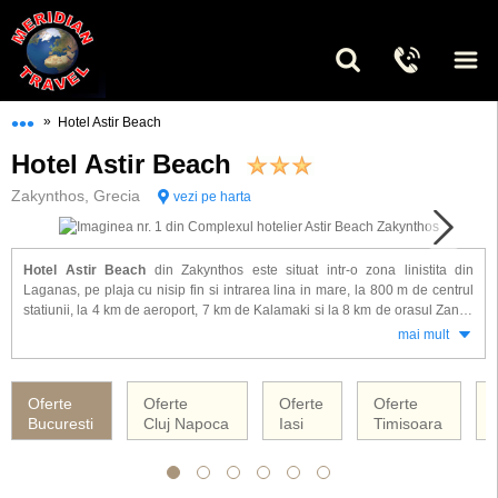
•••
»
Hotel Astir Beach
Hotel Astir Beach
Zakynthos, Grecia
vezi pe harta
Hotel Astir Beach
din Zakynthos este situat intr-o zona linistita din
Laganas, pe plaja cu nisip fin si intrarea lina in mare, la 800 m de centrul
statiunii, la 4 km de aeroport, 7 km de Kalamaki si la 8 km de orasul Zante.
Complexul dispune de 83 spatii de cazare dotate cu: baie proprie, uscator
mai mult
de par, TV, radio, minifrigider, aer conditionat, balcon sau terasa.
Alte facilitati oferite la hotel Astir Beach: restaurant, bar, snack-bar, lobby,
Oferte
Oferte
Oferte
Oferte
internet corner, acces internet WiFi, piscina exterioara pentru adulti,
Bucuresti
Cluj Napoca
Iasi
Timisoara
piscina exterioara pentru copii, sezlonguri si umbrele, parcare.
Hotelul Astir Beach ofera servicii cu mic dejun/ demipensiune/ all inclusive.