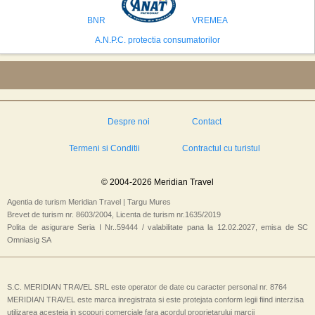
isi bazeaza oferta pe infrastructura turistica solida si capacitatea hoteliera."
BNR
VREMEA
A.N.P.C. protectia consumatorilor
Despre noi
Contact
Termeni si Conditii
Contractul cu turistul
© 2004-2026 Meridian Travel
Agentia de turism Meridian Travel | Targu Mures
Brevet de turism nr. 8603/2004, Licenta de turism nr.1635/2019
Polita de asigurare Seria I Nr..59444 / valabilitate pana la 12.02.2027, emisa de SC
Omniasig SA
S.C. MERIDIAN TRAVEL SRL este operator de date cu caracter personal nr. 8764
MERIDIAN TRAVEL este marca inregistrata si este protejata conform legii fiind interzisa
utilizarea acesteia in scopuri comerciale fara acordul proprietarului marcii