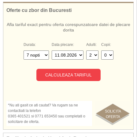
Oferte cu zbor din Bucuresti
Afla tariful exact pentru oferta corespunzatoare datei de plecare
dorita
Durata:
Data plecare:
Adulti:
Copii:
CALCULEAZA TARIFUL
*Nu ati gasit ce ati cautat? Va rugam sa ne
contactiati la telefon
SOLICITA
0365 401521 si 0771 653450 sau completati o
OFERTA
solicitare de oferta.