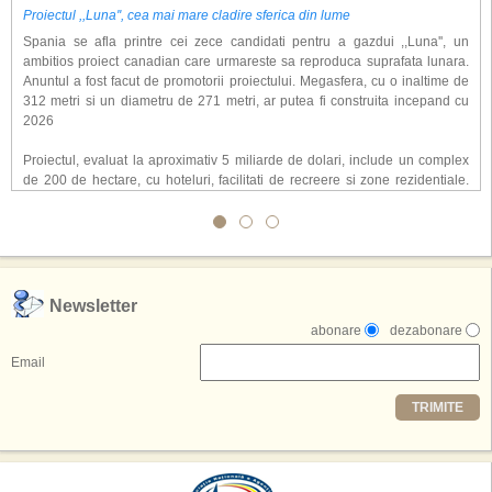
Proiectul ,,Luna'', cea mai mare cladire sferica din lume
Spania se afla printre cei zece candidati pentru a gazdui ,,Luna'', un
ambitios proiect canadian care urmareste sa reproduca suprafata lunara.
Anuntul a fost facut de promotorii proiectului. Megasfera, cu o inaltime de
312 metri si un diametru de 271 metri, ar putea fi construita incepand cu
2026
Proiectul, evaluat la aproximativ 5 miliarde de dolari, include un complex
de 200 de hectare, cu hoteluri, facilitati de recreere si zone rezidentiale.
Conceptul depaseste ideea unui simplu hotel tematic, avand ca scop
atragerea a pana la 10 milioane de turisti anual. �Luna� ar putea deveni
o atractie de top, 2,5 milioane de vizitatori fiind asteptati sa experimenteze
exclusiv simularea suprafetei lunare.
,,Credem ca exista sanse mari sa anuntam nu doar o locatie, ci poate mai
Newsletter
multe'', a declarat Michael R. Henderson, cofondator al Moon World
abonare
dezabonare
Resorts, citat de Gulf News. Potrivit acestuia, 2026 ar putea deveni un an
decisiv pentru reali zarea proiectului.
Email
Printre celelalte tari care concureaza pentru a gazdui aceasta constructie
TRIMITE
se numara Australia, Brazilia, China, Egipt, India, Polonia, Thailanda,
Statele Unite si Emiratele Arabe Unite. China si Emiratele Arabe Unite ar
avea cele mai mari sanse de a castiga licitatia. Totusi, Spania, care se
preconizeaza ca va deveni a doua cea mai vizitata tara din lume in 2025,