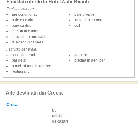
Facilitati oferite la Hotel Astir Beach:
Facilitati camere:
aer conditionat
baie proprie
baie cu cada
frigider in camera
baie cu dus
seif
telefon in camera
televiziune prin cablu
televizor in camera
Facilitati generale:
acces internet
parcare
bar de zi
piscina in aer liber
punct informatii turistice
restaurant
Alte destinaţii din Grecia
Creta
85
unităţi
de cazare