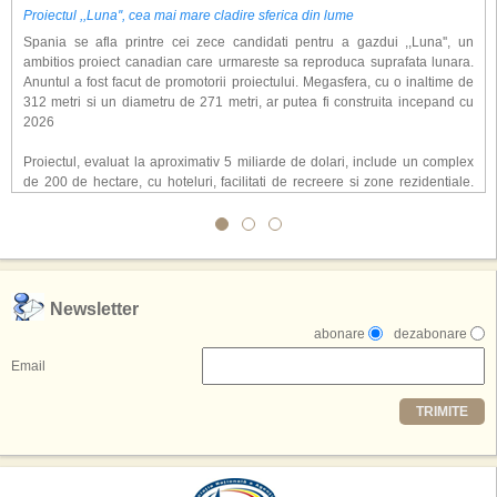
Proiectul ,,Luna'', cea mai mare cladire sferica din lume
Spania se afla printre cei zece candidati pentru a gazdui ,,Luna'', un
ambitios proiect canadian care urmareste sa reproduca suprafata lunara.
Anuntul a fost facut de promotorii proiectului. Megasfera, cu o inaltime de
312 metri si un diametru de 271 metri, ar putea fi construita incepand cu
2026
Proiectul, evaluat la aproximativ 5 miliarde de dolari, include un complex
de 200 de hectare, cu hoteluri, facilitati de recreere si zone rezidentiale.
Conceptul depaseste ideea unui simplu hotel tematic, avand ca scop
atragerea a pana la 10 milioane de turisti anual. �Luna� ar putea deveni
o atractie de top, 2,5 milioane de vizitatori fiind asteptati sa experimenteze
exclusiv simularea suprafetei lunare.
,,Credem ca exista sanse mari sa anuntam nu doar o locatie, ci poate mai
Newsletter
multe'', a declarat Michael R. Henderson, cofondator al Moon World
abonare
dezabonare
Resorts, citat de Gulf News. Potrivit acestuia, 2026 ar putea deveni un an
decisiv pentru reali zarea proiectului.
Email
Printre celelalte tari care concureaza pentru a gazdui aceasta constructie
TRIMITE
se numara Australia, Brazilia, China, Egipt, India, Polonia, Thailanda,
Statele Unite si Emiratele Arabe Unite. China si Emiratele Arabe Unite ar
avea cele mai mari sanse de a castiga licitatia. Totusi, Spania, care se
preconizeaza ca va deveni a doua cea mai vizitata tara din lume in 2025,