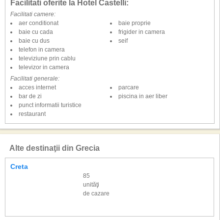
Facilitati oferite la Hotel Castelli:
Facilitati camere:
aer conditionat
baie proprie
baie cu cada
frigider in camera
baie cu dus
seif
telefon in camera
televiziune prin cablu
televizor in camera
Facilitati generale:
acces internet
parcare
bar de zi
piscina in aer liber
punct informatii turistice
restaurant
Alte destinaţii din Grecia
Creta
85
unităţi
de cazare