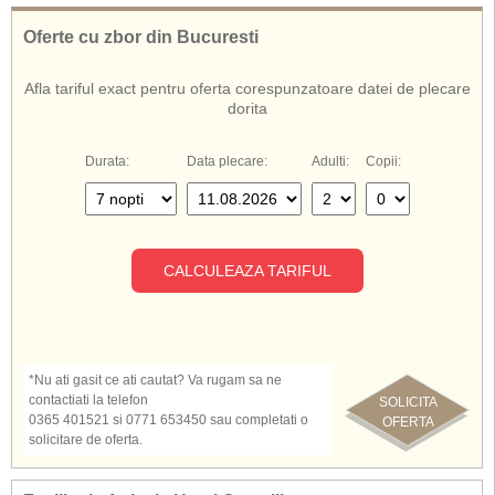
Oferte cu zbor din Bucuresti
Afla tariful exact pentru oferta corespunzatoare datei de plecare
dorita
Durata:
Data plecare:
Adulti:
Copii:
CALCULEAZA TARIFUL
*Nu ati gasit ce ati cautat? Va rugam sa ne
contactiati la telefon
SOLICITA
0365 401521 si 0771 653450 sau completati o
OFERTA
solicitare de oferta.