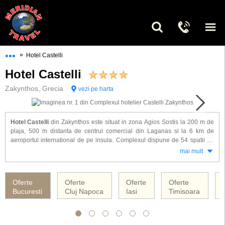
•••
»
Hotel Castelli
Hotel Castelli
Zakynthos, Grecia
vezi pe harta
Hotel Castelli
din Zakynthos este situat in zona Agios Sostis la 200 m de
plaja, 500 m distanta de centrul comercial din Laganas si la 6 km de
aeroportul international de pe insula. Complexul dispune de 54 spatii de
cazzare amenajate modern si dotate cu: baie proprie, TV satelit, acces
mai mult
internet WiFi, minifrigider, aer conditionat, balcon sau terasa.
Alte facilitati oferite la hotel Castelli: restaurant principal, restaurant a la
Oferte
Oferte
Oferte
Oferte
carte, bar, lobby, acces internet WiFi in zonele publice, piscina exterioara,
Bucuresti
Cluj Napoca
Iasi
Timisoara
pool bar, parcare.
Hotelul Castelli ofera servicii cu demipensiune.