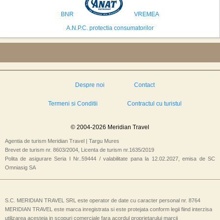
isi bazeaza oferta pe infrastructura turistica solida si capacitatea hoteliera."
BNR
VREMEA
A.N.P.C. protectia consumatorilor
Despre noi
Contact
Termeni si Conditii
Contractul cu turistul
© 2004-2026 Meridian Travel
Agentia de turism Meridian Travel | Targu Mures
Brevet de turism nr. 8603/2004, Licenta de turism nr.1635/2019
Polita de asigurare Seria I Nr..59444 / valabilitate pana la 12.02.2027, emisa de SC
Omniasig SA
S.C. MERIDIAN TRAVEL SRL este operator de date cu caracter personal nr. 8764
MERIDIAN TRAVEL este marca inregistrata si este protejata conform legii fiind interzisa
utilizarea acesteia in scopuri comerciale fara acordul proprietarului marcii