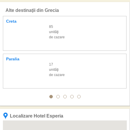
Alte destinaţii din Grecia
Creta
85
unităţi
de cazare
Paralia
17
unităţi
de cazare
Localizare Hotel Esperia