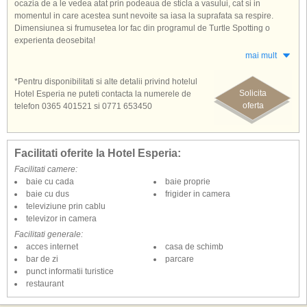
ocazia de a le vedea atat prin podeaua de sticla a vasului, cat si in
momentul in care acestea sunt nevoite sa iasa la suprafata sa respire.
Dimensiunea si frumusetea lor fac din programul de Turtle Spotting o
experienta deosebita!
mai mult
*Pentru disponibilitati si alte detalii privind hotelul
Solicita
Hotel Esperia ne puteti contacta la numerele de
oferta
telefon 0365 401521 si 0771 653450
Facilitati oferite la Hotel Esperia:
Facilitati camere:
baie cu cada
baie proprie
baie cu dus
frigider in camera
televiziune prin cablu
televizor in camera
Facilitati generale:
acces internet
casa de schimb
bar de zi
parcare
punct informatii turistice
restaurant