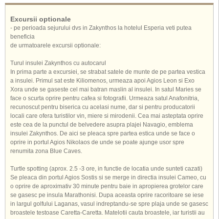
Excursii optionale
- pe perioada sejurului dvs in Zakynthos la hotelul Esperia veti putea
beneficia
de urmatoarele excursii optionale:
Turul insulei Zakynthos cu autocarul
In prima parte a excursiei, se strabat satele de munte de pe partea vestica
a insulei. Primul sat este Kiliomenos, urmeaza apoi Agios Leon si Exo
Xora unde se gaseste cel mai batran maslin al insulei. In satul Maries se
face o scurta oprire pentru cafea si fotografii. Urmeaza satul Anafonitria,
recunoscut pentru biserica cu acelasi nume, dar si pentru producatorii
locali care ofera turistilor vin, miere si mirodenii. Cea mai asteptata oprire
este cea de la punctul de belvedere asupra plajei Navagio, emblema
insulei Zakynthos. De aici se pleaca spre partea estica unde se face o
oprire in portul Agios Nikolaos de unde se poate ajunge usor spre
renumita zona Blue Caves.
Turtle spotting (aprox. 2.5 -3 ore, in functie de locatia unde sunteti cazati)
Se pleaca din portul Agios Sostis si se merge in directia insulei Cameo, cu
o oprire de aproximativ 30 minute pentru baie in apropierea grotelor care
se gasesc pe insula Marathonisi. Dupa aceasta oprire racoritoare se iese
in largul golfului Laganas, vasul indreptandu-se spre plaja unde se gasesc
broastele testoase Caretta-Caretta. Matelotii cauta broastele, iar turistii au