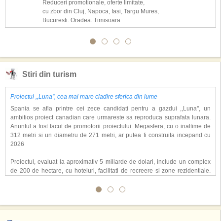
Reduceri promotionale, oferte limitate,
cu zbor din Cluj, Napoca, Iasi, Targu Mures,
Bucuresti, Oradea, Timisoara
Stiri din turism
Proiectul ,,Luna'', cea mai mare cladire sferica din lume
Spania se afla printre cei zece candidati pentru a gazdui ,,Luna'', un
ambitios proiect canadian care urmareste sa reproduca suprafata lunara.
Anuntul a fost facut de promotorii proiectului. Megasfera, cu o inaltime de
312 metri si un diametru de 271 metri, ar putea fi construita incepand cu
2026
Proiectul, evaluat la aproximativ 5 miliarde de dolari, include un complex
de 200 de hectare, cu hoteluri, facilitati de recreere si zone rezidentiale.
Conceptul depaseste ideea unui simplu hotel tematic, avand ca scop
atragerea a pana la 10 milioane de turisti anual. �Luna� ar putea deveni
o atractie de top, 2,5 milioane de vizitatori fiind asteptati sa experimenteze
exclusiv simularea suprafetei lunare.