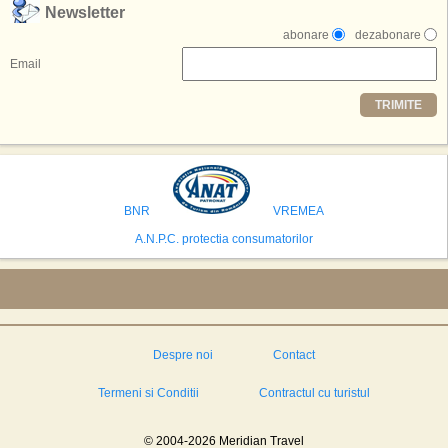
,,Credem ca exista sanse mari sa anuntam nu doar o locatie, ci poate mai
Newsletter
multe'', a declarat Michael R. Henderson, cofondator al Moon World
abonare
dezabonare
Resorts, citat de Gulf News. Potrivit acestuia, 2026 ar putea deveni un an
decisiv pentru reali zarea proiectului.
Email
Printre celelalte tari care concureaza pentru a gazdui aceasta constructie
TRIMITE
se numara Australia, Brazilia, China, Egipt, India, Polonia, Thailanda,
Statele Unite si Emiratele Arabe Unite. China si Emiratele Arabe Unite ar
avea cele mai mari sanse de a castiga licitatia. Totusi, Spania, care se
preconizeaza ca va deveni a doua cea mai vizitata tara din lume in 2025,
isi bazeaza oferta pe infrastructura turistica solida si capacitatea hoteliera."
BNR
VREMEA
A.N.P.C. protectia consumatorilor
Despre noi
Contact
Termeni si Conditii
Contractul cu turistul
© 2004-2026 Meridian Travel