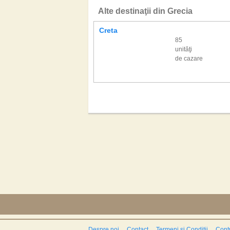
Alte destinaţii din Grecia
Creta
85
unităţi
de cazare
Despre noi
Contact
Termeni si Conditii
Contr