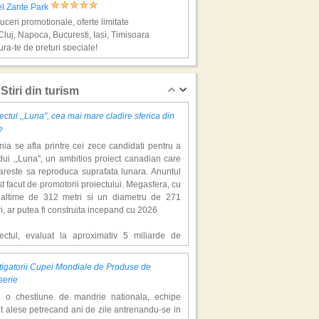
el Zante Park
ceri promotionale, oferte limitate
Cluj, Napoca, Bucuresti, Iasi, Timisoara
ra-te de preturi speciale!
os, super vacante
Stiri din turism
ectul ,,Luna'', cea mai mare cladire sferica din
e
ia se afla printre cei zece candidati pentru a
ui ,,Luna'', un ambitios proiect canadian care
areste sa reproduca suprafata lunara. Anuntul
st facut de promotorii proiectului. Megasfera, cu
naltime de 312 metri si un diametru de 271
el Apollo Beach
i, ar putea fi construita incepand cu 2026
ceri promotionale, oferte limitate,
boruri din Cluj, Napoca, Bucuresti
iectul, evaluat la aproximativ 5 miliarde de
ra-te de preturi speciale!
ari, include un complex de 200 de hectare, cu
luri, facilitati de recreere si zone rezidentiale.
igatorii Cupei Mondiale de Produse de
ceptul depaseste ideea unui simplu hotel
, super vacante
serie
atic, avand ca scop atragerea a pana la 10
e o chestiune de mandrie nationala, echipe
oane de turisti anual. �Luna� ar putea deveni
t alese petrecand ani de zile antrenandu-se in
ractie de top, 2,5 milioane de vizitatori fiind