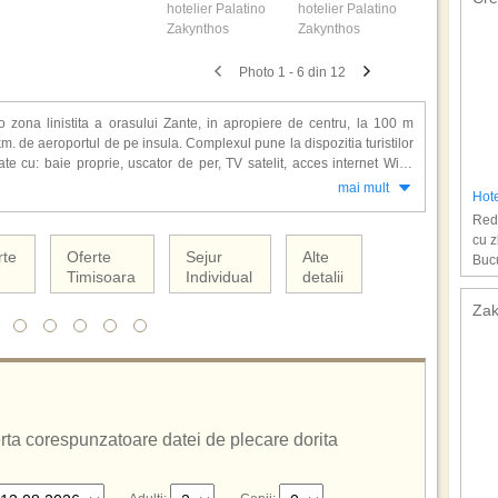
Photo 1 - 6 din 12
o zona linistita a orasului Zante, in apropiere de centru, la 100 m
km. de aeroportul de pe insula. Complexul pune la dispozitia turistilor
e cu: baie proprie, uscator de per, TV satelit, acces internet WiFi,
.
mai mult
Hot
Redu
ptie, lift, room service, lobby, salon pentru servirea micului dejun,
cu z
diteraneana), terenuri de tenis, sali de conferinta, inchiriere masini,
rte
Oferte
Sejur
Alte
Bucu
Timisoara
Individual
detalii
us.
Zak
ferta corespunzatoare datei de plecare dorita