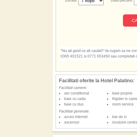
Durata:
Data plecare:
CA
*Nu ati gasit ce ati cautat? Va rugam sa ne cont
0365 401521 si 0771 653450 sau completati o s
Facilitati oferite la Hotel Palatino:
Facilitati camere:
aer conditionat
baie proprie
baie cu cada
frigider in cam
baie cu dus
room service
Facilitati generale:
acces internet
bar de zi
ascensor
incalzire centr