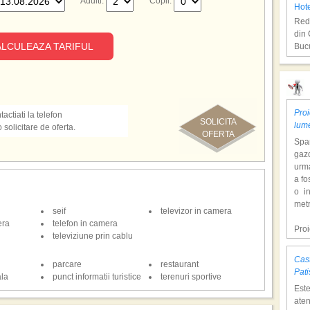
Adulti:
Copii:
Hot
Redu
din 
LCULEAZA TARIFUL
Bucu
Rod
Proi
actiati la telefon
SOLICITA
lum
olicitare de oferta.
OFERTA
Span
gazd
urm
a fo
o i
Hot
metr
seif
televizor in camera
Redu
era
telefon in camera
cu z
Pro
televiziune prin cablu
Bucu
dol
hote
Cast
parcare
restaurant
Con
Kos
Pati
ala
punct informatii turistice
terenuri sportive
tem
Est
mili
aten
o at