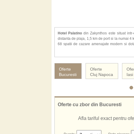
Hotel Palatino
din Zakynthos este situat intr-
distanta de plaja, 1,5 km de port si la numai 4 
68 spatii de cazare amenajate modern si dotat
minifrigider, aer conditionat, balcon sau terasa
Alte facilitati oferite la hotel Palatino: rece
restaurant (preparate din bucataria locala si me
Oferte
Oferte
Ofe
loc de joaca pentru copii, parcare.
Bucuresti
Cluj Napoca
Iasi
Hotelul Palatino ofera servicii cu mic dejun incl
Oferte cu zbor din Bucuresti
Afla tariful exact pentru o