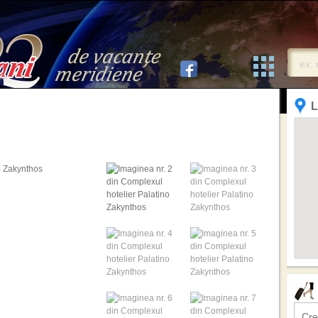
L
Cre