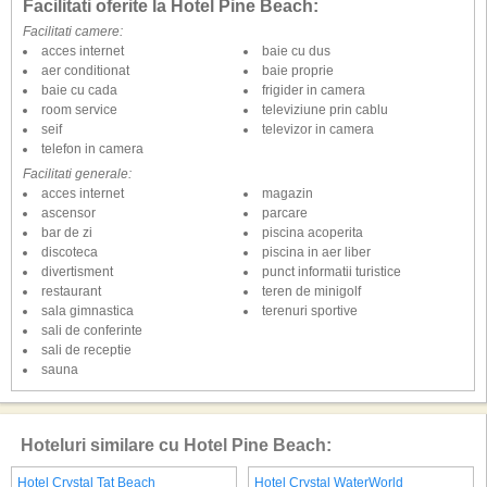
Facilitati oferite la Hotel Pine Beach:
Facilitati camere:
acces internet
baie cu dus
aer conditionat
baie proprie
baie cu cada
frigider in camera
room service
televiziune prin cablu
seif
televizor in camera
telefon in camera
Facilitati generale:
acces internet
magazin
ascensor
parcare
bar de zi
piscina acoperita
discoteca
piscina in aer liber
divertisment
punct informatii turistice
restaurant
teren de minigolf
sala gimnastica
terenuri sportive
sali de conferinte
sali de receptie
sauna
Hoteluri similare cu Hotel Pine Beach:
Hotel Crystal Tat Beach
Hotel Crystal WaterWorld