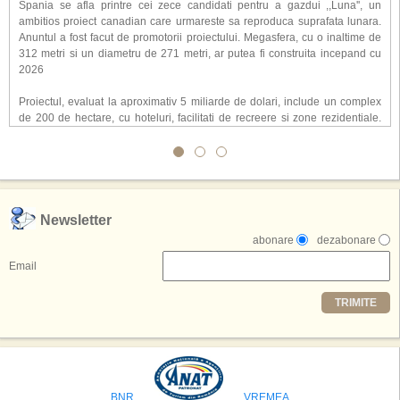
Spania se afla printre cei zece candidati pentru a gazdui ,,Luna'', un
ambitios proiect canadian care urmareste sa reproduca suprafata lunara.
Anuntul a fost facut de promotorii proiectului. Megasfera, cu o inaltime de
312 metri si un diametru de 271 metri, ar putea fi construita incepand cu
2026
Proiectul, evaluat la aproximativ 5 miliarde de dolari, include un complex
de 200 de hectare, cu hoteluri, facilitati de recreere si zone rezidentiale.
Conceptul depaseste ideea unui simplu hotel tematic, avand ca scop
atragerea a pana la 10 milioane de turisti anual. �Luna� ar putea deveni
o atractie de top, 2,5 milioane de vizitatori fiind asteptati sa experimenteze
exclusiv simularea suprafetei lunare.
,,Credem ca exista sanse mari sa anuntam nu doar o locatie, ci poate mai
Newsletter
multe'', a declarat Michael R. Henderson, cofondator al Moon World
abonare
dezabonare
Resorts, citat de Gulf News. Potrivit acestuia, 2026 ar putea deveni un an
decisiv pentru reali zarea proiectului.
Email
Printre celelalte tari care concureaza pentru a gazdui aceasta constructie
TRIMITE
se numara Australia, Brazilia, China, Egipt, India, Polonia, Thailanda,
Statele Unite si Emiratele Arabe Unite. China si Emiratele Arabe Unite ar
avea cele mai mari sanse de a castiga licitatia. Totusi, Spania, care se
preconizeaza ca va deveni a doua cea mai vizitata tara din lume in 2025,
isi bazeaza oferta pe infrastructura turistica solida si capacitatea hoteliera."
BNR
VREMEA