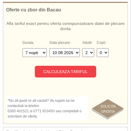
discoteca, internet wireless (in lobby), masaj, mini-golf, billiard, jocuri
video, internet-café, 5 terenuri de golf (la 3 km de hotel), catamaran,
Oferte cu zbor din Bacau
windsurfing, parcare.
Complexul Pine Beach ofera servicii cu Ultra All Inclusive.
Afla tariful exact pentru oferta corespunzatoare datei de plecare
dorita
Durata:
Data plecare:
Adulti:
Copii:
CALCULEAZA TARIFUL
*Nu ati gasit ce ati cautat? Va rugam sa ne
contactiati la telefon
SOLICITA
0365 401521 si 0771 653450 sau completati o
OFERTA
solicitare de oferta.