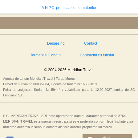
A.N.P.C. protectia consumatorilor
Despre noi
Contact
Termeni si Conditii
Contractul cu turistul
© 2004-2026 Meridian Travel
Agentia de turism Meridian Travel | Targu Mures
Brevet de turism nr. 8603/2004, Licenta de turism nr.1635/2019
Polita de asigurare Seria I Nr..59444 / valabilitate pana la 12.02.2027, emisa de SC
Omniasig SA
S.C. MERIDIAN TRAVEL SRL este operator de date cu caracter personal nr. 8764
MERIDIAN TRAVEL este marca inregistrata si este protejata conform legii fiind interzisa
utilizarea acesteia in scopuri comerciale fara acordul proprietarului marcii