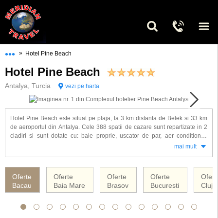
•••
»
Hotel Pine Beach
Hotel Pine Beach
Antalya, Turcia
vezi pe harta
Hotel Pine Beach este situat pe plaja, la 3 km distanta de Belek si 33 km
de aeroportul din Antalya. Cele 388 spatii de cazare sunt repartizate in 2
cladiri si sunt dotate cu: baie proprie, uscator de par, aer conditionat,
minibar, TV si telefon, mocheta, seif, balcon.
mai mult
Alte facilitati gasite la hotel Pine Beach: restaurant principal, 3 restaurante
a-la-carte (turcesc, Italian, grecesc), 5 baruri, 2 piscine exterioare, piscina
Oferte
Oferte
Oferte
Oferte
Ofert
interioara, 8 tobogane, cabinet medical, centru Thalasso-terapie,
Bacau
Baia Mare
Brasov
Bucuresti
Cluj 
magazine, schimb valutar, frizerie, spalătorie, curatatorie chimica, rent-a-
car, 21 sali de conferinte ( 20 - 2575 pers.), sauna, baie turceasca, sala
fitness, aerobic, aqua-aerobic, baschet, volei pe plaja, tenis de masa, tir cu
arcul, darts,teren de tennis, sporturi acvatice, programe de animatie,