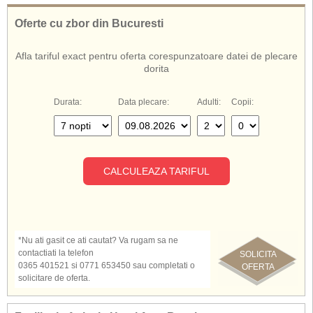
Hotelul Avra Beach ofera servicii cu all inclusive
.
Oferte cu zbor din Bucuresti
De asemenea, cunoscut si sub numele de:
Hotel Avra Beach Rodos
Afla tariful exact pentru oferta corespunzatoare datei de plecare
Avra Beach Rodos
dorita
Avra Beach Hotel Rodos
Hotel Avra Beach Grecia
Durata:
Data plecare:
Adulti:
Copii:
CALCULEAZA TARIFUL
*Nu ati gasit ce ati cautat? Va rugam sa ne
contactiati la telefon
SOLICITA
0365 401521 si 0771 653450 sau completati o
OFERTA
solicitare de oferta.