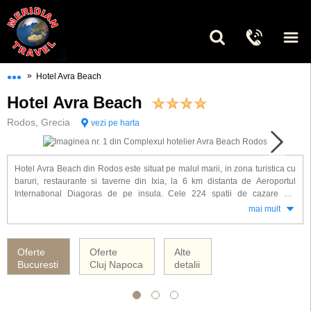
•••
»
Hotel Avra Beach
Hotel Avra Beach
Rodos, Grecia
vezi pe harta
Hotel Avra Beach din Rodos este situat pe malul marii, in zona turistica cu
baruri, restaurante si taverne din Ixia, la 6 km distanta de Aeroportul
International Diagoras de pe insula. Cele 224 spatii de cazare ale
complexului (132 duble si 92 family room) sunt dotate cu: baie proprie,
mai mult
uscator de par, aer conditionat (15.06- 15.09), mini frigider, seif, TV satelit,
balcon sau terasa.
Oferte
Oferte
Alte
Alte facilitati oferite la hotel Avra Beach: restaurant, baruri, minimarket,
Bucuresti
Cluj Napoca
detalii
salon TV, acces internet, gradina spatioasa, piscina in aer liber, jacuzzi,
umbrele si sezlonguri la piscina, camera de joaca pentru copii, miniclub (4
- 12 ani), tenis de camp, volei, tenis de masa, snooker, sala de fitness,
programe de animatie.