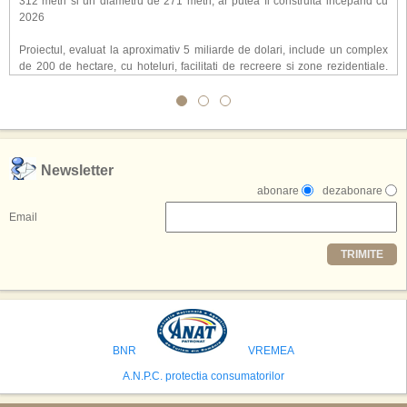
312 metri si un diametru de 271 metri, ar putea fi construita incepand cu
2026
Proiectul, evaluat la aproximativ 5 miliarde de dolari, include un complex
de 200 de hectare, cu hoteluri, facilitati de recreere si zone rezidentiale.
Conceptul depaseste ideea unui simplu hotel tematic, avand ca scop
atragerea a pana la 10 milioane de turisti anual. �Luna� ar putea deveni
o atractie de top, 2,5 milioane de vizitatori fiind asteptati sa experimenteze
exclusiv simularea suprafetei lunare.
,,Credem ca exista sanse mari sa anuntam nu doar o locatie, ci poate mai
Newsletter
multe'', a declarat Michael R. Henderson, cofondator al Moon World
abonare
dezabonare
Resorts, citat de Gulf News. Potrivit acestuia, 2026 ar putea deveni un an
decisiv pentru reali zarea proiectului.
Email
Printre celelalte tari care concureaza pentru a gazdui aceasta constructie
TRIMITE
se numara Australia, Brazilia, China, Egipt, India, Polonia, Thailanda,
Statele Unite si Emiratele Arabe Unite. China si Emiratele Arabe Unite ar
avea cele mai mari sanse de a castiga licitatia. Totusi, Spania, care se
preconizeaza ca va deveni a doua cea mai vizitata tara din lume in 2025,
isi bazeaza oferta pe infrastructura turistica solida si capacitatea hoteliera."
BNR
VREMEA
A.N.P.C. protectia consumatorilor