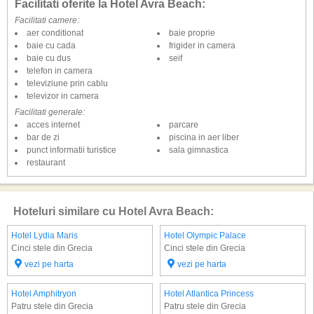
Facilitati oferite la Hotel Avra Beach:
Facilitati camere:
aer conditionat
baie proprie
baie cu cada
frigider in camera
baie cu dus
seif
telefon in camera
televiziune prin cablu
televizor in camera
Facilitati generale:
acces internet
parcare
bar de zi
piscina in aer liber
punct informatii turistice
sala gimnastica
restaurant
Hoteluri similare cu Hotel Avra Beach:
Hotel Lydia Maris
Hotel Olympic Palace
Cinci stele din Grecia
Cinci stele din Grecia
vezi pe harta
vezi pe harta
Hotel Amphitryon
Hotel Atlantica Princess
Patru stele din Grecia
Patru stele din Grecia