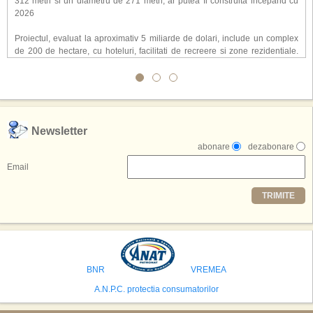
312 metri si un diametru de 271 metri, ar putea fi construita incepand cu
2026
Proiectul, evaluat la aproximativ 5 miliarde de dolari, include un complex
de 200 de hectare, cu hoteluri, facilitati de recreere si zone rezidentiale.
Conceptul depaseste ideea unui simplu hotel tematic, avand ca scop
atragerea a pana la 10 milioane de turisti anual. �Luna� ar putea deveni
o atractie de top, 2,5 milioane de vizitatori fiind asteptati sa experimenteze
exclusiv simularea suprafetei lunare.
,,Credem ca exista sanse mari sa anuntam nu doar o locatie, ci poate mai
Newsletter
multe'', a declarat Michael R. Henderson, cofondator al Moon World
abonare
dezabonare
Resorts, citat de Gulf News. Potrivit acestuia, 2026 ar putea deveni un an
decisiv pentru reali zarea proiectului.
Email
Printre celelalte tari care concureaza pentru a gazdui aceasta constructie
TRIMITE
se numara Australia, Brazilia, China, Egipt, India, Polonia, Thailanda,
Statele Unite si Emiratele Arabe Unite. China si Emiratele Arabe Unite ar
avea cele mai mari sanse de a castiga licitatia. Totusi, Spania, care se
preconizeaza ca va deveni a doua cea mai vizitata tara din lume in 2025,
isi bazeaza oferta pe infrastructura turistica solida si capacitatea hoteliera."
BNR
VREMEA
A.N.P.C. protectia consumatorilor