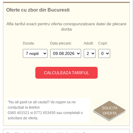
Hotelul Kolymbia Star ofera servicii cu all inclusive
.
Oferte cu zbor din Bucuresti
De asemenea, cunoscut si sub numele de:
Hotel Kolymbia Star Rodos
Afla tariful exact pentru oferta corespunzatoare datei de plecare
Kolymbia Star Rodos
dorita
Kolymbia Star Hotel Rodos
Hotel Kolymbia Star Grecia
Durata:
Data plecare:
Adulti:
Copii:
CALCULEAZA TARIFUL
*Nu ati gasit ce ati cautat? Va rugam sa ne
contactiati la telefon
SOLICITA
0365 401521 si 0771 653450 sau completati o
OFERTA
solicitare de oferta.