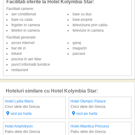
Facilitati oferite la Hotel Kolymbia Star:
Facilitati camere:
aer conditionat
baie cu dus
baie cu cada
baie proprie
frigider in camera
televiziune prin cablu
telefon in camera
televizor in camera
Facilitati generale:
acces internet
garaj
bar de zi
magazin
biliard
parcare
piscina in aer liber
punct informatii turistice
restaurant
Hoteluri similare cu Hotel Kolymbia Star:
Hotel Lydia Maris
Hotel Olympic Palace
Cinci stele din Grecia
Cinci stele din Grecia
vezi pe harta
vezi pe harta
Hotel Amphitryon
Hotel Atlantica Princess
Patru stele din Grecia
Patru stele din Grecia