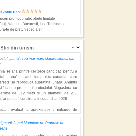
el Zante Park
ceri promotionale, oferte limitate
Cluj, Napoca, Bucuresti, Iasi, Timisoara
ra-te de preturi speciale!
os, super vacante
Stiri din turism
ectul ,,Luna'', cea mai mare cladire sferica din
e
ia se afla printre cei zece candidati pentru a
ui ,,Luna'', un ambitios proiect canadian care
areste sa reproduca suprafata lunara. Anuntul
st facut de promotorii proiectului. Megasfera, cu
naltime de 312 metri si un diametru de 271
el Apollo Beach
i, ar putea fi construita incepand cu 2026
ceri promotionale, oferte limitate,
boruri din Cluj, Napoca, Bucuresti
iectul, evaluat la aproximativ 5 miliarde de
ra-te de preturi speciale!
ari, include un complex de 200 de hectare, cu
luri, facilitati de recreere si zone rezidentiale.
igatorii Cupei Mondiale de Produse de
ceptul depaseste ideea unui simplu hotel
, super vacante
serie
atic, avand ca scop atragerea a pana la 10
e o chestiune de mandrie nationala, echipe