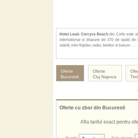
Hotel Louis Corcyra Beach
din Corfu este si
international si dispune de 370 de spatii de 
satelit, mini frigider, radio, telefon si balcon.
Alte facilitati oferite la hotel Louis Corcyra Be
copii, jacuzzi, gradina, activitati sportive (min
magazin, acces internet.
Oferte
Oferte
Ofe
Hotelul Louis Corcyra Beach ofera servicii cu 
Bucuresti
Cluj Napoca
Tim
De asemenea, cunoscut si sub numele de:
Hotel Louis Corcyra Beach Corfu
Louis Corcyra Beach Corfu
Louis Corcyra Beach Hotel Corfu
Hotel Louis Corcyra Beach Grecia
Oferte cu zbor din Bucuresti
Afla tariful exact pentru o