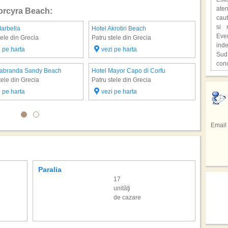
mili
aten
Corcyra Beach:
o at
caut
ast
si 
arbella
Hotel Akrotiri Beach
Hotel Ma
supr
Eve
tele din Grecia
Patru stele din Grecia
Patru ste
ind
,,C
i pe harta
vezi pe harta
vezi 
Sud
o lo
con
Hen
Labranda Sandy Beach
Hotel Mayor Capo di Corfu
Hotel Al
unic
cita
Hote
tele din Grecia
Patru stele din Grecia
Trei stel
Fiec
deve
,,Lo
Redu
cioc
i pe harta
vezi pe harta
vezi 
film
seju
avu
Pri
Bucu
In u
repr
gaz
tele
res
Braz
Email
facu
spe
Sta
Sez
spec
Emir
regi
de 
din 
Si a
prec
Sici
totul
tar
Paralia
Santor
sap
inf
17
adev
Cofe
hote
unităţi
pers
mod
de cazare
culi
drag
Cel 
Mexi
Emmy