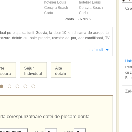
Cre
Photo 1 - 6 din 6
tuat pe plaja statiunii Gouvia, la doar 10 km distanta de aeroportul
cazare dotate cu: baie proprie, uscator de par, aer conditionat, TV
mai mult
ach: restaurant, bar, piscina, piscina pentru copii, loc de joaca pentru
i golf, biliard, masa de tenis, fotbal, tenis, volei pe plaja), animatie,
Hot
Redu
rte
Sejur
Alte
all inclusive.
cu z
isoara
Individual
detalii
Bucu
Zak
ferta corespunzatoare datei de plecare dorita