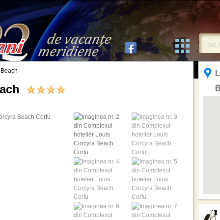
a Beach
L
Beach
B