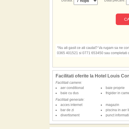
Durata:
Data plecare:
CA
*Nu ati gasit ce ati cautat? Va rugam sa ne cont
0365 401521 si 0771 653450 sau completati o s
Facilitati oferite la Hotel Louis C
Facilitati camere:
aer conditionat
baie proprie
baie cu dus
frigider in cam
Facilitati generale:
acces internet
magazin
bar de zi
piscina in aer l
divertisment
punct informatii