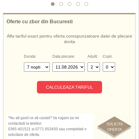
inclusive.
De asemenea, cunoscut si sub numele de:
Hotel Mayor La Grotta Verde Grande Corfu
Oferte cu zbor din Bucuresti
Mayor La Grotta Verde Grande Corfu
Mayor La Grotta Verde Grande Hotel Corfu
Afla tariful exact pentru oferta corespunzatoare datei de plecare
Hotel Mayor La Grotta Verde Grande Grecia
dorita
Durata:
Data plecare:
Adulti:
Copii:
CALCULEAZA TARIFUL
*Nu ati gasit ce ati cautat? Va rugam sa ne
contactiati la telefon
SOLICITA
0365 401521 si 0771 653450 sau completati o
OFERTA
solicitare de oferta.