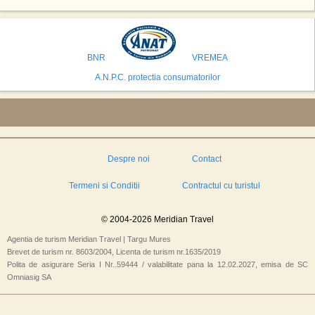
Statele Unite si Emiratele Arabe Unite. China si Emiratele Arabe Unite ar
avea cele mai mari sanse de a castiga licitatia. Totusi, Spania, care se
preconizeaza ca va deveni a doua cea mai vizitata tara din lume in 2025,
isi bazeaza oferta pe infrastructura turistica solida si capacitatea hoteliera."
BNR
VREMEA
A.N.P.C. protectia consumatorilor
Despre noi
Contact
Termeni si Conditii
Contractul cu turistul
© 2004-2026 Meridian Travel
Agentia de turism Meridian Travel | Targu Mures
Brevet de turism nr. 8603/2004, Licenta de turism nr.1635/2019
Polita de asigurare Seria I Nr..59444 / valabilitate pana la 12.02.2027, emisa de SC
Omniasig SA