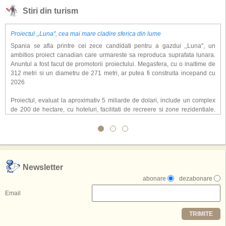
Stiri din turism
Proiectul ,,Luna'', cea mai mare cladire sferica din lume
Spania se afla printre cei zece candidati pentru a gazdui ,,Luna'', un
ambitios proiect canadian care urmareste sa reproduca suprafata lunara.
Anuntul a fost facut de promotorii proiectului. Megasfera, cu o inaltime de
312 metri si un diametru de 271 metri, ar putea fi construita incepand cu
2026
Proiectul, evaluat la aproximativ 5 miliarde de dolari, include un complex
de 200 de hectare, cu hoteluri, facilitati de recreere si zone rezidentiale.
Conceptul depaseste ideea unui simplu hotel tematic, avand ca scop
atragerea a pana la 10 milioane de turisti anual. �Luna� ar putea deveni
o atractie de top, 2,5 milioane de vizitatori fiind asteptati sa experimenteze
exclusiv simularea suprafetei lunare.
,,Credem ca exista sanse mari sa anuntam nu doar o locatie, ci poate mai
Newsletter
multe'', a declarat Michael R. Henderson, cofondator al Moon World
abonare
dezabonare
Resorts, citat de Gulf News. Potrivit acestuia, 2026 ar putea deveni un an
decisiv pentru reali zarea proiectului.
Email
Printre celelalte tari care concureaza pentru a gazdui aceasta constructie
TRIMITE
se numara Australia, Brazilia, China, Egipt, India, Polonia, Thailanda,