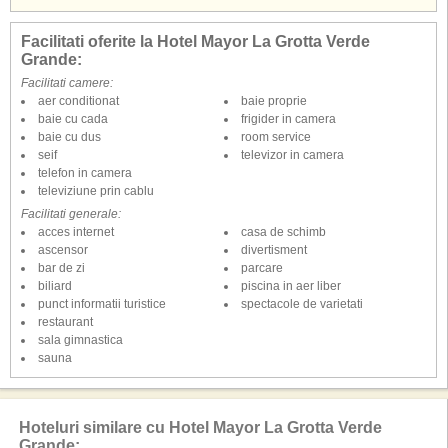
Facilitati oferite la Hotel Mayor La Grotta Verde
Grande:
Facilitati camere:
aer conditionat
baie proprie
baie cu cada
frigider in camera
baie cu dus
room service
seif
televizor in camera
telefon in camera
televiziune prin cablu
Facilitati generale:
acces internet
casa de schimb
ascensor
divertisment
bar de zi
parcare
biliard
piscina in aer liber
punct informatii turistice
spectacole de varietati
restaurant
sala gimnastica
sauna
Hoteluri similare cu Hotel Mayor La Grotta Verde
Grande: