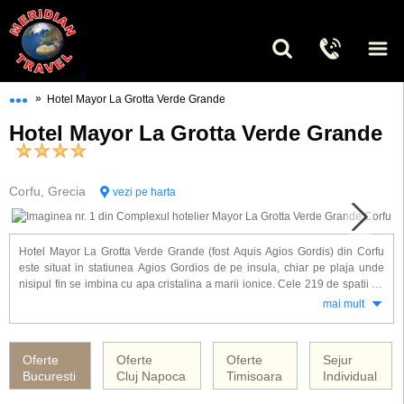
•••
»
Hotel Mayor La Grotta Verde Grande
Hotel Mayor La Grotta Verde Grande
Corfu, Grecia
vezi pe harta
Hotel Mayor La Grotta Verde Grande (fost Aquis Agios Gordis) din Corfu
este situat in statiunea Agios Gordios de pe insula, chiar pe plaja unde
nisipul fin se imbina cu apa cristalina a marii ionice. Cele 219 de spatii de
cazare sunt amenajate clasic si sunt dotate cu: balcon, aer conditionat, TV
mai mult
satelit, minibar, telefon si radio.
Alte facilitati gasite la Hotel Mayor La Grotta Verde Grande: doua
Oferte
Oferte
Oferte
Sejur
restaurante, bar, piscina, piscina pentru copii, teren de tenis, sala de
Bucuresti
Cluj Napoca
Timisoara
Individual
gimnastica, jacuzzi, biliard, acces internet si parcare.
Hotelul Mayor La Grotta Verde Grande ofera servicii cu aquis all