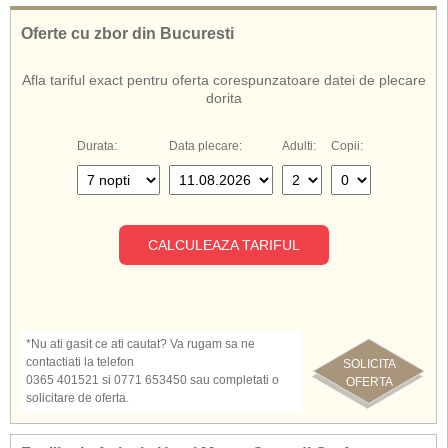
nisip.
Hotelul Mayor Capo di Corfu ofera servicii cu demipensiune/ all
Oferte cu zbor din Bucuresti
inclusive
Afla tariful exact pentru oferta corespunzatoare datei de plecare
De asemenea, cunoscut si sub numele de:
dorita
Hotel Mayor Capo di Corfu Corfu
Mayor Capo di Corfu Corfu
Mayor Capo di Corfu Hotel Corfu
Durata:
Data plecare:
Adulti:
Copii:
Hotel Mayor Capo di Corfu Grecia
CALCULEAZA TARIFUL
*Nu ati gasit ce ati cautat? Va rugam sa ne
contactiati la telefon
SOLICITA
0365 401521 si 0771 653450 sau completati o
OFERTA
solicitare de oferta.