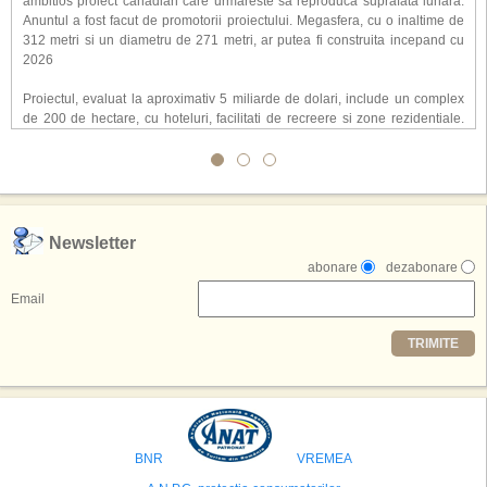
ambitios proiect canadian care urmareste sa reproduca suprafata lunara.
Anuntul a fost facut de promotorii proiectului. Megasfera, cu o inaltime de
312 metri si un diametru de 271 metri, ar putea fi construita incepand cu
2026
Proiectul, evaluat la aproximativ 5 miliarde de dolari, include un complex
de 200 de hectare, cu hoteluri, facilitati de recreere si zone rezidentiale.
Conceptul depaseste ideea unui simplu hotel tematic, avand ca scop
atragerea a pana la 10 milioane de turisti anual. �Luna� ar putea deveni
o atractie de top, 2,5 milioane de vizitatori fiind asteptati sa experimenteze
exclusiv simularea suprafetei lunare.
,,Credem ca exista sanse mari sa anuntam nu doar o locatie, ci poate mai
Newsletter
multe'', a declarat Michael R. Henderson, cofondator al Moon World
abonare
dezabonare
Resorts, citat de Gulf News. Potrivit acestuia, 2026 ar putea deveni un an
decisiv pentru reali zarea proiectului.
Email
Printre celelalte tari care concureaza pentru a gazdui aceasta constructie
TRIMITE
se numara Australia, Brazilia, China, Egipt, India, Polonia, Thailanda,
Statele Unite si Emiratele Arabe Unite. China si Emiratele Arabe Unite ar
avea cele mai mari sanse de a castiga licitatia. Totusi, Spania, care se
preconizeaza ca va deveni a doua cea mai vizitata tara din lume in 2025,
isi bazeaza oferta pe infrastructura turistica solida si capacitatea hoteliera."
BNR
VREMEA