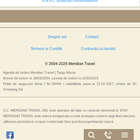
A.N.P.C. protectia consumatorilor
Despre noi
Contact
Termeni si Conditii
Contractul cu turistul
© 2004-2026 Meridian Travel
Agentia de turism Meridian Travel | Targu Mures
Brevet de turism nr. 8603/2004, Licenta de turism nr.1635/2019
Polita de asigurare Seria I Nr..59444 / valabilitate pana la 12.02.2027, emisa de SC
Omniasig SA
S.C. MERIDIAN TRAVEL SRL este operator de date cu caracter personal nr. 8764
MERIDIAN TRAVEL este marca inregistrata si este protejata conform legii fiind interzisa
utilizarea acesteia in scopuri comerciale fara acordul proprietarului marcii