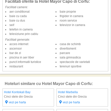
Facilitati oferite la Hotel Mayor Capo di Corfu:
Facilitati camere:
aer conditionat
baie proprie
baie cu cada
frigider in camera
baie cu dus
room service
seif
televizor in camera
telefon in camera
televiziune prin cablu
Facilitati generale:
acces internet
casa de schimb
ascensor
divertisment
bar de zi
parcare
piscina in aer liber
sala gimnastica
punct informatii turistice
spectacole de varietati
restaurant
terenuri sportive
Hoteluri similare cu Hotel Mayor Capo di Corfu:
Hotel Kontokali Bay
Hotel Marbella
Cinci stele din Grecia
Cinci stele din Grecia
vezi pe harta
vezi pe harta