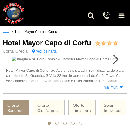
•••
»
Hotel Mayor Capo di Corfu
Hotel Mayor Capo di Corfu
Corfu, Grecia
vezi pe harta
Hotel Mayor Capo di Corfu (ex. Aquis) este situat la 30 m distanta de plaja
cu nisip din St. Georgios S-V, la 22 km de aeroport si de Corfu Town. Cele
562 camere recent renovate sunt dotate cu: aer conditionat individual, TV
satelit, telefon, mini frigider, seif, baie cu cada si uscator de par, balcon/
mai mult
terasa.
Alte facilitati gasite la hotel Mayor Capo di Corfu: acces internet wireless,
Oferte
Oferte
Oferte
Sejur
spalatorie, serviciu de trezire, baby-sitting, camera pentru bagaje, rent a
Bucuresti
Cluj Napoca
Timisoara
Individual
car, minimarket, magazin de suveniruri, loc de joaca si club pentru copii (4-
12 ani), teatru in aer liber, animatie, 2 terenuri de tenis, sala de gimnastica,
biliard, 2 piscine exterioare, piscina pentru copii, mini water park,
sezlonguri si umbrele la piscina (la plaja se platesc), prosoape, plaja cu