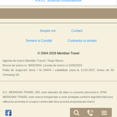
A.N.P.C. protectia consumatorilor
Despre noi
Contact
Termeni si Conditii
Contractul cu turistul
© 2004-2026 Meridian Travel
Agentia de turism Meridian Travel | Targu Mures
Brevet de turism nr. 8603/2004, Licenta de turism nr.1635/2019
Polita de asigurare Seria I Nr..59444 / valabilitate pana la 12.02.2027, emisa de SC
Omniasig SA
S.C. MERIDIAN TRAVEL SRL este operator de date cu caracter personal nr. 8764
MERIDIAN TRAVEL este marca inregistrata si este protejata conform legii fiind interzisa
utilizarea acesteia in scopuri comerciale fara acordul proprietarului marcii