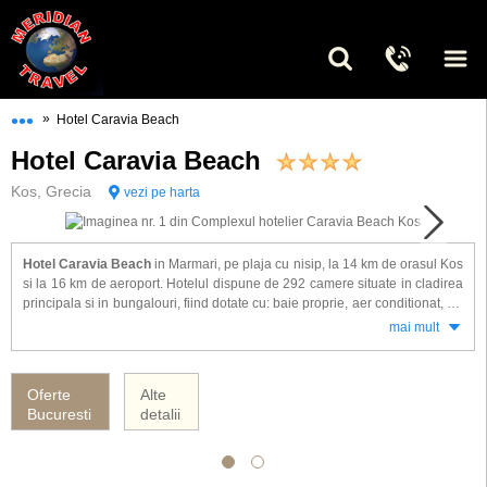
•••
»
Hotel Caravia Beach
Hotel Caravia Beach
Kos, Grecia
vezi pe harta
Hotel Caravia Beach
in Marmari, pe plaja cu nisip, la 14 km de orasul Kos
si la 16 km de aeroport. Hotelul dispune de 292 camere situate in cladirea
principala si in bungalouri, fiind dotate cu: baie proprie, aer conditionat, TV
satelit, frigider sau minibar (la cerere), seif (cu plata), telefon.
mai mult
Alte facilitati de care veti beneficia la hotel Caravia Beach: restaurant, bar,
teren de tenis, mini golf, volei pe plaja, boccia, tenis de masa, programe de
Oferte
Alte
animatie si divertisment, loc de joaca pentru copii, multa verdeata si o
Bucuresti
detalii
gradina superba.
Hotelul Caravia Beach ofera servicii all inclusive.