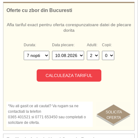
Oferte cu zbor din Bucuresti
Afla tariful exact pentru oferta corespunzatoare datei de plecare
dorita
Durata:
Data plecare:
Adulti:
Copii:
CALCULEAZA TARIFUL
*Nu ati gasit ce ati cautat? Va rugam sa ne
contactiati la telefon
SOLICITA
0365 401521 si 0771 653450 sau completati o
OFERTA
solicitare de oferta.