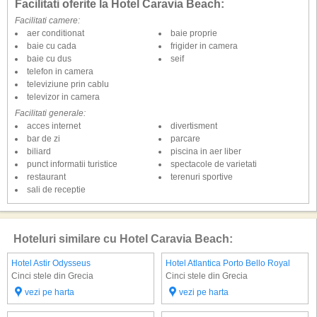
Facilitati oferite la Hotel Caravia Beach:
Facilitati camere:
aer conditionat
baie proprie
baie cu cada
frigider in camera
baie cu dus
seif
telefon in camera
televiziune prin cablu
televizor in camera
Facilitati generale:
acces internet
divertisment
bar de zi
parcare
biliard
piscina in aer liber
punct informatii turistice
spectacole de varietati
restaurant
terenuri sportive
sali de receptie
Hoteluri similare cu Hotel Caravia Beach:
Hotel Astir Odysseus
Hotel Atlantica Porto Bello Royal
Cinci stele din Grecia
Cinci stele din Grecia
vezi pe harta
vezi pe harta