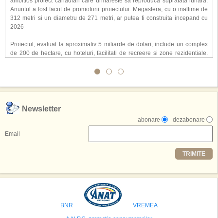
ambitios proiect canadian care urmareste sa reproduca suprafata lunara.
Anuntul a fost facut de promotorii proiectului. Megasfera, cu o inaltime de
312 metri si un diametru de 271 metri, ar putea fi construita incepand cu
2026
Proiectul, evaluat la aproximativ 5 miliarde de dolari, include un complex
de 200 de hectare, cu hoteluri, facilitati de recreere si zone rezidentiale.
Conceptul depaseste ideea unui simplu hotel tematic, avand ca scop
atragerea a pana la 10 milioane de turisti anual. �Luna� ar putea deveni
o atractie de top, 2,5 milioane de vizitatori fiind asteptati sa experimenteze
exclusiv simularea suprafetei lunare.
,,Credem ca exista sanse mari sa anuntam nu doar o locatie, ci poate mai
Newsletter
multe'', a declarat Michael R. Henderson, cofondator al Moon World
abonare
dezabonare
Resorts, citat de Gulf News. Potrivit acestuia, 2026 ar putea deveni un an
decisiv pentru reali zarea proiectului.
Email
Printre celelalte tari care concureaza pentru a gazdui aceasta constructie
TRIMITE
se numara Australia, Brazilia, China, Egipt, India, Polonia, Thailanda,
Statele Unite si Emiratele Arabe Unite. China si Emiratele Arabe Unite ar
avea cele mai mari sanse de a castiga licitatia. Totusi, Spania, care se
preconizeaza ca va deveni a doua cea mai vizitata tara din lume in 2025,
isi bazeaza oferta pe infrastructura turistica solida si capacitatea hoteliera."
BNR
VREMEA