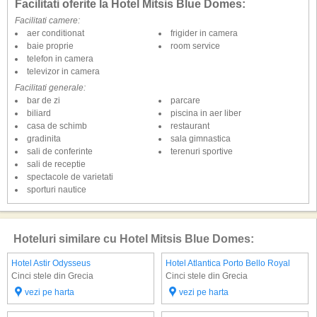
Facilitati oferite la Hotel Mitsis Blue Domes:
Facilitati camere:
aer conditionat
frigider in camera
baie proprie
room service
telefon in camera
televizor in camera
Facilitati generale:
bar de zi
parcare
biliard
piscina in aer liber
casa de schimb
restaurant
gradinita
sala gimnastica
sali de conferinte
terenuri sportive
sali de receptie
spectacole de varietati
sporturi nautice
Hoteluri similare cu Hotel Mitsis Blue Domes:
Hotel Astir Odysseus
Hotel Atlantica Porto Bello Royal
Cinci stele din Grecia
Cinci stele din Grecia
vezi pe harta
vezi pe harta