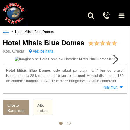
•••
»
Hotel Mitsis Blue Domes
Hotel Mitsis Blue Domes
Kos, Grecia
vezi pe harta
Hotel Mitsis Blue Domes
este situat pa plaja, la 7 km de orasul
Kardamena, la 28 km de port si 10 km de aeroport. Hotelul dispune de 180
de camere standard si 242 de camere bungalow. Dotarile camerelor: aer
conditionat, minibar, seif, TV satelit, telefon, balcon / terasa.
mai mult
Mitsis Blue Domes ofera urmatoarele facilitati: restaurante, baruri, piscine,
sezlonguri si umbrele pt. plaja si piscina, loc de joaca si miniclub pt. copii,
Oferte
Alte
teren sportive, sala de gimnastica, animatie zilnica, seri distractive,
Bucuresti
detalii
amfiteatru, sala de conferinta, parcare.
Hotelul Mitsis Blue Domes ofera servicii all inclusive.