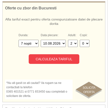
Oferte cu zbor din Bucuresti
Afla tariful exact pentru oferta corespunzatoare datei de plecare
dorita
Durata:
Data plecare:
Adulti:
Copii:
CALCULEAZA TARIFUL
*Nu ati gasit ce ati cautat? Va rugam sa ne
contactiati la telefon
SOLICITA
0365 401521 si 0771 653450 sau completati o
OFERTA
solicitare de oferta.