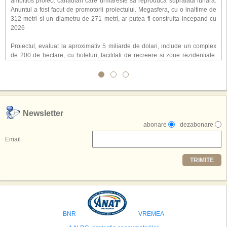
ambitios proiect canadian care urmareste sa reproduca suprafata lunara.
Anuntul a fost facut de promotorii proiectului. Megasfera, cu o inaltime de
312 metri si un diametru de 271 metri, ar putea fi construita incepand cu
2026
Proiectul, evaluat la aproximativ 5 miliarde de dolari, include un complex
de 200 de hectare, cu hoteluri, facilitati de recreere si zone rezidentiale.
Conceptul depaseste ideea unui simplu hotel tematic, avand ca scop
atragerea a pana la 10 milioane de turisti anual. �Luna� ar putea deveni
o atractie de top, 2,5 milioane de vizitatori fiind asteptati sa experimenteze
exclusiv simularea suprafetei lunare.
,,Credem ca exista sanse mari sa anuntam nu doar o locatie, ci poate mai
Newsletter
multe'', a declarat Michael R. Henderson, cofondator al Moon World
abonare
dezabonare
Resorts, citat de Gulf News. Potrivit acestuia, 2026 ar putea deveni un an
decisiv pentru reali zarea proiectului.
Email
Printre celelalte tari care concureaza pentru a gazdui aceasta constructie
TRIMITE
se numara Australia, Brazilia, China, Egipt, India, Polonia, Thailanda,
Statele Unite si Emiratele Arabe Unite. China si Emiratele Arabe Unite ar
avea cele mai mari sanse de a castiga licitatia. Totusi, Spania, care se
preconizeaza ca va deveni a doua cea mai vizitata tara din lume in 2025,
isi bazeaza oferta pe infrastructura turistica solida si capacitatea hoteliera."
BNR
VREMEA