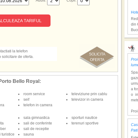
Adulti:
Copii:
Hot
Redu
LCULEAZA TARIFUL
din 
Bucu
Rod
actiati la telefon
SOLICITA
olicitare de oferta.
Proi
OFERTA
lum
Span
gazd
a Porto Bello Royal:
urm
a fo
room service
televiziune prin cablu
o i
Hot
seif
televizor in camera
metr
era
telefon in camera
Redu
cu z
Pro
Bucu
dol
sala gimnastica
sporturi nautice
hote
ita
sali de conferinte
terenuri sportive
Cast
Con
iber
sali de receptie
Kos
Pati
tem
 turistice
sauna
Est