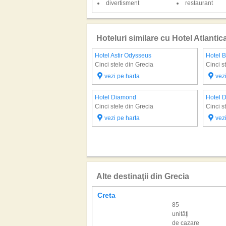
divertisment
restaurant
Hoteluri similare cu Hotel Atlantic
Hotel Astir Odysseus
Hotel 
Cinci stele din Grecia
Cinci s
vezi pe harta
vez
Hotel Diamond
Hotel 
Cinci stele din Grecia
Cinci s
vezi pe harta
vez
Alte destinaţii din Grecia
Creta
85
unităţi
de cazare