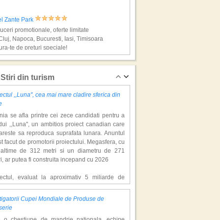
el Zante Park
ceri promotionale, oferte limitate
Cluj, Napoca, Bucuresti, Iasi, Timisoara
ra-te de preturi speciale!
os, super vacante
Stiri din turism
ectul ,,Luna'', cea mai mare cladire sferica din
e
ia se afla printre cei zece candidati pentru a
ui ,,Luna'', un ambitios proiect canadian care
areste sa reproduca suprafata lunara. Anuntul
st facut de promotorii proiectului. Megasfera, cu
naltime de 312 metri si un diametru de 271
el Apollo Beach
i, ar putea fi construita incepand cu 2026
ceri promotionale, oferte limitate,
boruri din Cluj, Napoca, Bucuresti
iectul, evaluat la aproximativ 5 miliarde de
ra-te de preturi speciale!
ari, include un complex de 200 de hectare, cu
luri, facilitati de recreere si zone rezidentiale.
igatorii Cupei Mondiale de Produse de
ceptul depaseste ideea unui simplu hotel
, super vacante
serie
atic, avand ca scop atragerea a pana la 10
e o chestiune de mandrie nationala, echipe