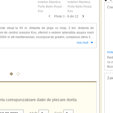
Cre
Photo 1 - 6 din 12
ste situat la 50 m. distanta de plaja cu nisip, 3 km. distanta de
km de centrul orasului Kos, oferind o vedere splendida asupra marii
n 2004 in stil mediteranean, inconjurat de gradini, complexul ofera 310
 baie proprie, uscator de par, halate de baie/papuci, TV satelit, aer
mai mult
a, acces internet, seif si balcon sau terasa.
Hot
tica Porto Bello Royal si veti beneficia si de: restaurant principal,
Redu
c si pescaresc pentru pranz si italian si asiatic pentru cina, gelaterie,
cu z
enuri de tenis, minifotbal, tenis de masa, boccia, dart, volei pe plaja,
Bucu
e la plaja, jacuzzi, club cu sauna, masaj, fitness, coafor, 12 piscine
rantie, pentru copii: loc de joaca, piscina, miniclub, shuttle bus spre
Zak
 cu Ultra All inclusive.
ferta corespunzatoare datei de plecare dorita