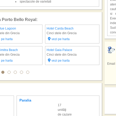
mili
spectacole de varietati
aten
o at
caut
ast
si 
supr
Eve
a Porto Bello Royal:
ind
,,C
Sud
Blue Lagoon
Hotel Carda Beach
Hotel Gr
o lo
con
tele din Grecia
Cinci stele din Grecia
Cinci ste
Hen
unic
cita
i pe harta
vezi pe harta
vezi 
Hote
Fiec
deve
,,Lo
Redu
cioc
film
Dimitra Beach
Hotel Gaia Palace
Hotel Mi
seju
avu
Pri
tele din Grecia
Cinci stele din Grecia
Cinci ste
Bucu
In u
repr
gaz
tele
res
i pe harta
vezi pe harta
vezi 
Braz
Email
facu
spe
Sta
Sez
spec
Emir
regi
de 
din 
Si a
prec
Sici
totul
tar
sap
inf
adev
Cofe
hote
pers
mod
Paralia
Santor
culi
17
drag
unităţi
Cel 
Mexi
de cazare
Emmy