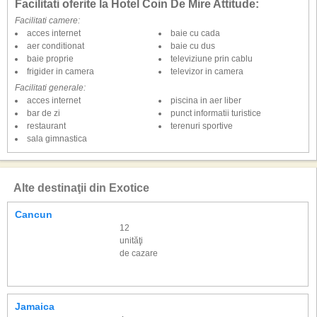
Facilitati oferite la Hotel Coin De Mire Attitude:
Facilitati camere:
acces internet
baie cu cada
aer conditionat
baie cu dus
baie proprie
televiziune prin cablu
frigider in camera
televizor in camera
Facilitati generale:
acces internet
piscina in aer liber
bar de zi
punct informatii turistice
restaurant
terenuri sportive
sala gimnastica
Alte destinaţii din Exotice
Cancun
12
unităţi
de cazare
Jamaica