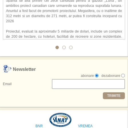
Spania se afla printre cei zece candidati pentru a gazdui ,,Luna'', un
ambitios proiect canadian care urmareste sa reproduca suprafata lunara.
Anuntul a fost facut de promotorii proiectului. Megasfera, cu o inaltime de
312 metri si un diametru de 271 metri, ar putea fi construita incepand cu
2026
Proiectul, evaluat la aproximativ 5 miliarde de dolari, include un complex
de 200 de hectare, cu hoteluri, facilitati de recreere si zone rezidentiale.
Conceptul depaseste ideea unui simplu hotel tematic, avand ca scop
atragerea a pana la 10 milioane de turisti anual. �Luna� ar putea deveni
o atractie de top, 2,5 milioane de vizitatori fiind asteptati sa experimenteze
exclusiv simularea suprafetei lunare.
,,Credem ca exista sanse mari sa anuntam nu doar o locatie, ci poate mai
Newsletter
multe'', a declarat Michael R. Henderson, cofondator al Moon World
abonare
dezabonare
Resorts, citat de Gulf News. Potrivit acestuia, 2026 ar putea deveni un an
decisiv pentru reali zarea proiectului.
Email
Printre celelalte tari care concureaza pentru a gazdui aceasta constructie
TRIMITE
se numara Australia, Brazilia, China, Egipt, India, Polonia, Thailanda,
Statele Unite si Emiratele Arabe Unite. China si Emiratele Arabe Unite ar
avea cele mai mari sanse de a castiga licitatia. Totusi, Spania, care se
preconizeaza ca va deveni a doua cea mai vizitata tara din lume in 2025,
isi bazeaza oferta pe infrastructura turistica solida si capacitatea hoteliera."
BNR
VREMEA