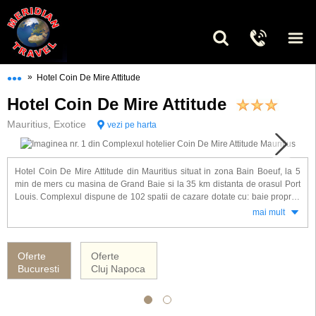
•••
»
Hotel Coin De Mire Attitude
Hotel Coin De Mire Attitude
Mauritius, Exotice
vezi pe harta
Hotel Coin De Mire Attitude din Mauritius situat in zona Bain Boeuf, la 5
min de mers cu masina de Grand Baie si la 35 km distanta de orasul Port
Louis. Complexul dispune de 102 spatii de cazare dotate cu: baie proprie,
telefon, TV satelit, mini-bar, aer conditionat.
mai mult
Alte facilitati oferite la hotel Coin De Mire Attitude: zona pentru servirea
micului dejun, restaurant, bar, gradina tropicala, terasa, 2 piscine, teren de
Oferte
Oferte
tenis, centru Spa, fitness, miniclub perntru copii, ambarcatiuni cu fundul
Bucuresti
Cluj Napoca
transparent. Stanca Coin de Mire se afla chiar in fata complexului.
Hotelul Coin De Mire Attitude ofera servicii cu demipensiune
.