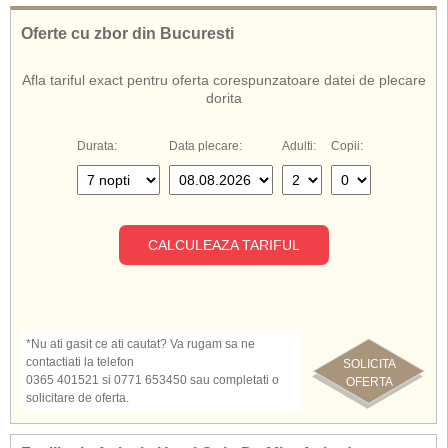
Oferte cu zbor din Bucuresti
Afla tariful exact pentru oferta corespunzatoare datei de plecare
dorita
Durata:
Data plecare:
Adulti:
Copii:
CALCULEAZA TARIFUL
*Nu ati gasit ce ati cautat? Va rugam sa ne
contactiati la telefon
SOLICITA
0365 401521 si 0771 653450 sau completati o
OFERTA
solicitare de oferta.