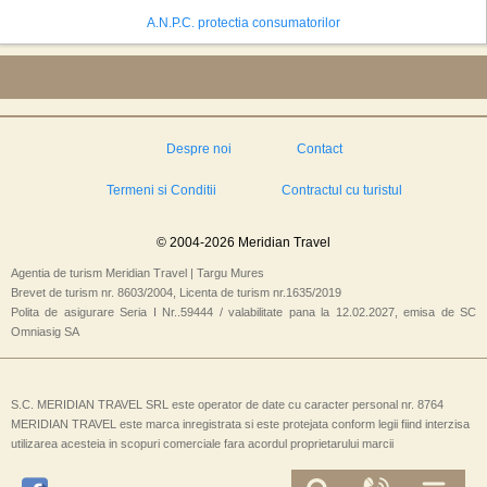
A.N.P.C. protectia consumatorilor
Despre noi
Contact
Termeni si Conditii
Contractul cu turistul
© 2004-2026 Meridian Travel
Agentia de turism Meridian Travel | Targu Mures
Brevet de turism nr. 8603/2004, Licenta de turism nr.1635/2019
Polita de asigurare Seria I Nr..59444 / valabilitate pana la 12.02.2027, emisa de SC
Omniasig SA
S.C. MERIDIAN TRAVEL SRL este operator de date cu caracter personal nr. 8764
MERIDIAN TRAVEL este marca inregistrata si este protejata conform legii fiind interzisa
utilizarea acesteia in scopuri comerciale fara acordul proprietarului marcii